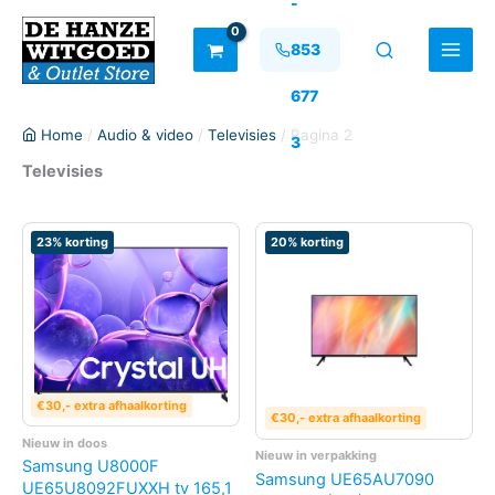
-
Ga
naar
853
de
inhoud
677
Home
/
Audio & video
/
Televisies
/ Pagina 2
3
Televisies
23% korting
20% korting
€30,- extra afhaalkorting
€30,- extra afhaalkorting
Nieuw in doos
Nieuw in verpakking
Samsung U8000F
Samsung UE65AU7090
UE65U8092FUXXH tv 165,1