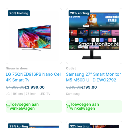
20% korting
20% korting
Nieuw in doos
Outlet
LG 75QNED916PB Nano Cell
Samsung 27″ Smart Monitor
4K Smart Tv
M5 M50D UHD EWO2792
Oorspronkelijke
Huidige
Oorspronkelijke
Huidige
€
4.999,00
€
3.999,00
€
249,00
€
199,00
prijs
prijs
prijs
prijs
LG | 191 cm | 75 inch | LED TV
Samsung
was:
is:
was:
is:
€4.999,00.
€3.999,00.
€249,00.
€199,00.
Toevoegen aan
Toevoegen aan
winkelwagen
winkelwagen
29% korting
32% korting