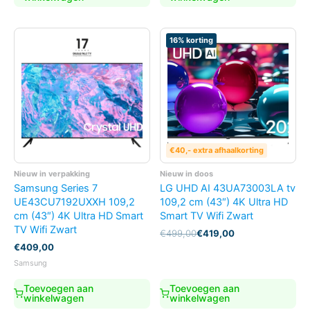
16% korting
€40,- extra afhaalkorting
Nieuw in verpakking
Nieuw in doos
Samsung Series 7
LG UHD AI 43UA73003LA tv
UE43CU7192UXXH 109,2
109,2 cm (43″) 4K Ultra HD
cm (43″) 4K Ultra HD Smart
Smart TV Wifi Zwart
TV Wifi Zwart
Oorspronkelijke
Huidige
€
499,00
€
419,00
prijs
prijs
€
409,00
was:
is:
Samsung
€499,00.
€419,00.
Toevoegen aan
Toevoegen aan
winkelwagen
winkelwagen