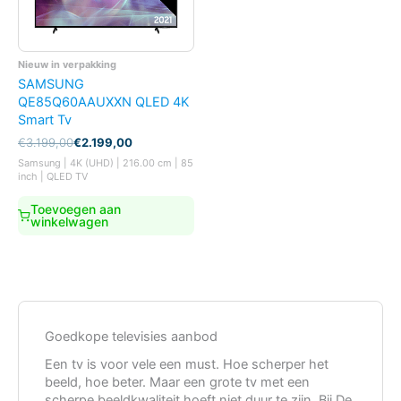
Nieuw in verpakking
SAMSUNG
QE85Q60AAUXXN QLED 4K
Smart Tv
Oorspronkelijke
Huidige
€
3.199,00
€
2.199,00
prijs
prijs
Samsung | 4K (UHD) | 216.00 cm | 85
was:
is:
inch | QLED TV
€3.199,00.
€2.199,00.
Toevoegen aan
winkelwagen
Goedkope televisies aanbod
Een tv is voor vele een must. Hoe scherper het
beeld, hoe beter. Maar een grote tv met een
scherpe beeldkwaliteit hoeft niet duur te zijn. Bij De