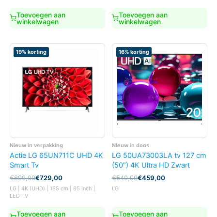
was:
is:
was:
is:
€599,00.
€529,00.
€569,00.
€469,00.
Toevoegen aan
Toevoegen aan
winkelwagen
winkelwagen
19% korting
16% korting
Nieuw in verpakking
Nieuw in doos
Actie LG 65UN711C UHD 4K
LG 50UA73003LA tv 127 cm
Smart Tv
(50″) 4K Ultra HD Zwart
Oorspronkelijke
Huidige
Oorspronkelijke
Huidige
€
899,00
€
729,00
€
549,00
€
459,00
prijs
prijs
prijs
prijs
LG | 4K (UHD) | 165 cm | 65 inch |
LG
was:
is:
was:
is:
LED TV
€899,00.
€729,00.
€549,00.
€459,00.
Toevoegen aan
Toevoegen aan