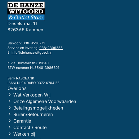
Dieselstraat 11
8263AE Kampen
Verkoop:
038-8536773
Service en levering:
038-2309288
E:
info@dehanzewitgoed.nl
K.V.K.-nummer 85819840
BTW-nummer NL854813986B01
Bank RABOBANK
IBAN: NL94 RABO 0372 6704 23
Over ons
Wat Verkopen Wij
Onze Algemene Voorwaarden
Betalingsmogelijkheden
Ruilen/Retourneren
Garantie
Contact / Route
Werken bij