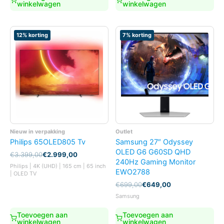
winkelwagen
winkelwagen
12% korting
7% korting
Nieuw in verpakking
Outlet
Philips 65OLED805 Tv
Samsung 27″ Odyssey
OLED G6 G60SD QHD
Oorspronkelijke
Huidige
€
3.399,00
€
2.999,00
240Hz Gaming Monitor
prijs
prijs
Philips | 4K (UHD) | 165 cm | 65 inch
was:
is:
EWO2788
| OLED TV
€3.399,00.
€2.999,00.
Oorspronkelijke
Huidige
€
699,00
€
649,00
prijs
prijs
Samsung
was:
is:
€699,00.
€649,00.
Toevoegen aan
Toevoegen aan
winkelwagen
winkelwagen