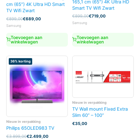
165,1 cm (65″) 4K Ultra HD
cm (65″) 4K Ultra HD Smart
Smart TV Wifi Zwart
TV Wifi Zwart
Oorspronkelijke
Huidige
€
899,00
€
719,00
Oorspronkelijke
Huidige
€
899,00
€
689,00
prijs
prijs
Samsung
prijs
prijs
Samsung
was:
is:
was:
is:
€899,00.
€719,00.
€899,00.
€689,00.
Toevoegen aan
Toevoegen aan
winkelwagen
winkelwagen
36% korting
Nieuw in verpakking
TV Wall mount Fixed Extra
Slim 60” – 100”
Nieuw in verpakking
€
35,00
Philips 65OLED983 TV
Oorspronkelijke
Huidige
€
3.899,00
€
2.499,00