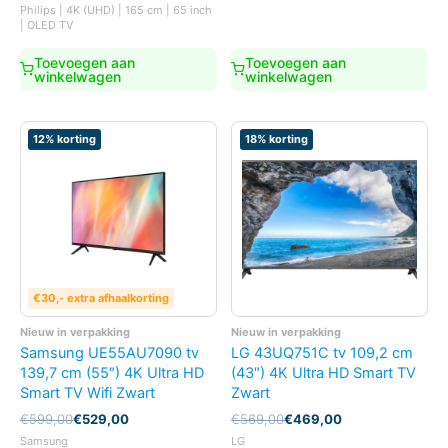
prijs
prijs
Philips | 4K (UHD) | 165 cm | 65 inch
was:
is:
| OLED TV
€3.899,00.
€2.499,00.
Toevoegen aan
Toevoegen aan
winkelwagen
winkelwagen
12% korting
18% korting
€30,- extra afhaalkorting
Nieuw in verpakking
Nieuw in verpakking
Samsung UE55AU7090 tv
LG 43UQ751C tv 109,2 cm
139,7 cm (55″) 4K Ultra HD
(43″) 4K Ultra HD Smart TV
Smart TV Wifi Zwart
Zwart
Oorspronkelijke
Huidige
Oorspronkelijke
Huidige
€
599,00
€
529,00
€
569,00
€
469,00
prijs
prijs
prijs
prijs
Samsung
LG