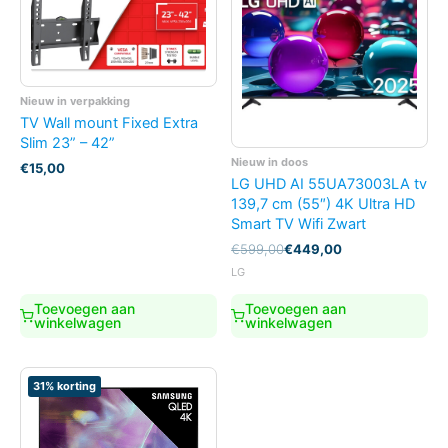
Nieuw in verpakking
TV Wall mount Fixed Extra
Slim 23” – 42”
Nieuw in doos
€
15,00
LG UHD AI 55UA73003LA tv
139,7 cm (55″) 4K Ultra HD
Smart TV Wifi Zwart
Oorspronkelijke
Huidige
€
599,00
€
449,00
prijs
prijs
LG
was:
is:
€599,00.
€449,00.
Toevoegen aan
Toevoegen aan
winkelwagen
winkelwagen
31% korting