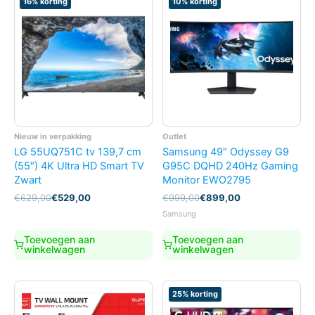
16% korting
10% korting
Nieuw in verpakking
Outlet
LG 55UQ751C tv 139,7 cm
Samsung 49″ Odyssey G9
(55″) 4K Ultra HD Smart TV
G95C DQHD 240Hz Gaming
Zwart
Monitor EWO2795
Oorspronkelijke
Huidige
Oorspronkelijke
Huidige
€
629,00
€
529,00
€
999,00
€
899,00
prijs
prijs
prijs
prijs
Samsung
was:
is:
was:
is:
€629,00.
€529,00.
€999,00.
€899,00.
Toevoegen aan
Toevoegen aan
winkelwagen
winkelwagen
25% korting