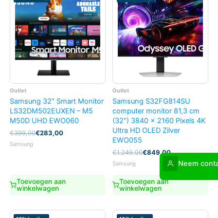
Outlet
Outlet
Samsung 32″ Smart Monitor
Samsung S32FG814SU
LS32DM502EUXEN – M5
computer monitor 81,3 cm
M50D UHD EWO060
(32″) 3840 x 2160 Pixels 4K
Ultra HD OLED Zilver
Oorspronkelijke
Huidige
€
399,00
€
283,00
EWO055
prijs
prijs
Samsung
was:
is:
Oorspronkelijke
Huidige
€
1.249,00
€
849,00
€399,00.
€283,00.
prijs
prijs
Neem conta
Samsung
was:
is:
€1.249,00.
€849,00.
Toevoegen aan
Toevoegen aan
winkelwagen
winkelwagen