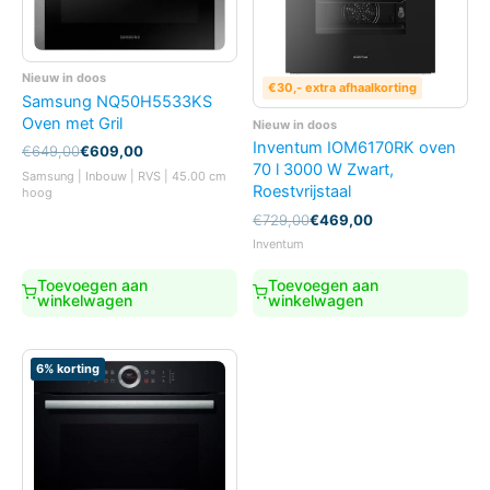
Nieuw in doos
€30,- extra afhaalkorting
Samsung NQ50H5533KS
Oven met Gril
Nieuw in doos
Inventum IOM6170RK oven
Oorspronkelijke
Huidige
€
649,00
€
609,00
prijs
prijs
70 l 3000 W Zwart,
Samsung | Inbouw | RVS | 45.00 cm
was:
is:
Roestvrijstaal
hoog
€649,00.
€609,00.
Oorspronkelijke
Huidige
€
729,00
€
469,00
prijs
prijs
Inventum
was:
is:
€729,00.
€469,00.
Toevoegen aan
Toevoegen aan
winkelwagen
winkelwagen
6% korting