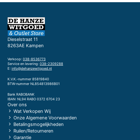
Dieselstraat 11
8263AE Kampen
Verkoop:
038-8536773
Service en levering:
038-2309288
E:
info@dehanzewitgoed.nl
K.V.K.-nummer 85819840
BTW-nummer NL854813986B01
Bank RABOBANK
IBAN: NL94 RABO 0372 6704 23
Over ons
Wat Verkopen Wij
Onze Algemene Voorwaarden
Betalingsmogelijkheden
Ruilen/Retourneren
Garantie