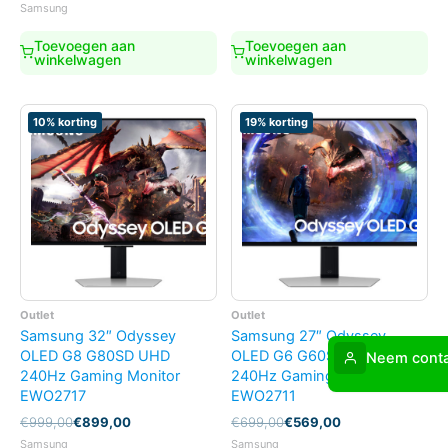
prijs
prijs
Samsung
€12.999,00.
€7.499,00.
was:
is:
€399,00.
€249,00.
Toevoegen aan
Toevoegen aan
winkelwagen
winkelwagen
10% korting
19% korting
Outlet
Outlet
Samsung 32″ Odyssey
Samsung 27″ Odyssey
OLED G8 G80SD UHD
OLED G6 G60SD QHD
Neem conta
240Hz Gaming Monitor
240Hz Gaming Monitor
EWO2717
EWO2711
Oorspronkelijke
Huidige
Oorspronkelijke
Huidige
€
999,00
€
899,00
€
699,00
€
569,00
prijs
prijs
prijs
prijs
Samsung
Samsung