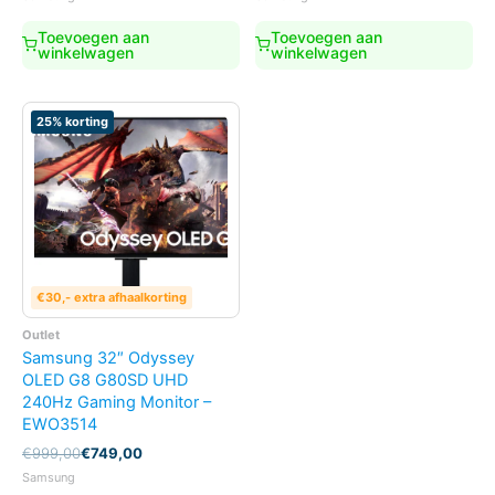
was:
is:
was:
is:
€999,00.
€899,00.
€699,00.
€569,00.
Toevoegen aan
Toevoegen aan
winkelwagen
winkelwagen
25% korting
€30,- extra afhaalkorting
Outlet
Samsung 32″ Odyssey
OLED G8 G80SD UHD
240Hz Gaming Monitor –
EWO3514
Oorspronkelijke
Huidige
€
999,00
€
749,00
prijs
prijs
Samsung
was:
is: