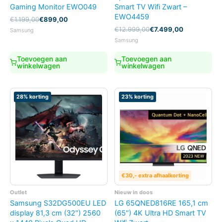
Gaming Monitor EWO049
Smart TV Wifi Zwart –
EWO4459
Oorspronkelijke
Huidige
€
1.199,00
€
899,00
prijs
prijs
Oorspronkelijke
Huidige
€
12.999,00
€
7.499,00
Samsung
was:
is:
prijs
prijs
Samsung
€1.199,00.
€899,00.
was:
is:
€12.999,00.
€7.499,00.
Toevoegen aan
Toevoegen aan
winkelwagen
winkelwagen
28% korting
23% korting
€30,- extra afhaalkorting
Outlet
Nieuw in doos
Samsung S32DG500EU LED
LG 65QNED816RE 165,1 cm
display 81,3 cm (32″) 2560
(65″) 4K Ultra HD Smart TV