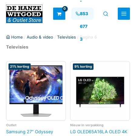
-
Ga
naar
853
de
inhoud
677
Home
/
Audio & video
/
Televisies
/ Pagina 6
3
Televisies
21% korting
9% korting
Outlet
Nieuw in verpakking
Samsung 27″ Odyssey
LG OLED65A16LA OLED 4K