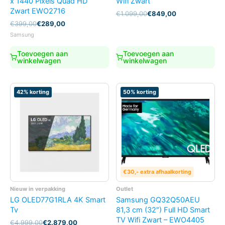
x 1440 Pixels Quad HD
Wifi Zwart
Zwart EWO2716
Oorspronkelijke
Huidige
€
1.099,00
€
849,00
prijs
prijs
Oorspronkelijke
Huidige
€
399,00
€
289,00
was:
is:
prijs
prijs
Samsung
€1.099,00.
€849,00.
was:
is:
€399,00.
€289,00.
Toevoegen aan
Toevoegen aan
winkelwagen
winkelwagen
42% korting
50% korting
€30,- extra afhaalkorting
Nieuw in verpakking
Outlet
LG OLED77G1RLA 4K Smart
Samsung GQ32Q50AEU
Tv
81,3 cm (32″) Full HD Smart
TV Wifi Zwart – EWO4405
Oorspronkelijke
Huidige
€
4.999,00
€
2.879,00