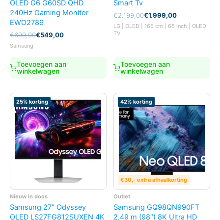
OLED G6 G60SD QHD
Smart Tv
240Hz Gaming Monitor
Oorspronkelijke
Huidige
€
2.199,00
€
1.999,00
EWO2789
prijs
prijs
LG | OLED | 165 cm | 65 inch | OLED
was:
is:
TV
Oorspronkelijke
Huidige
€
699,00
€
549,00
€2.199,00.
€1.999,00.
prijs
prijs
Samsung
was:
is:
€699,00.
€549,00.
Toevoegen aan
Toevoegen aan
winkelwagen
winkelwagen
25% korting
42% korting
€30,- extra afhaalkorting
Nieuw in doos
Outlet
Samsung 27″ Odyssey
Samsung GQ98QN990FT
OLED LS27FG812SUXEN 4K
2,49 m (98″) 8K Ultra HD