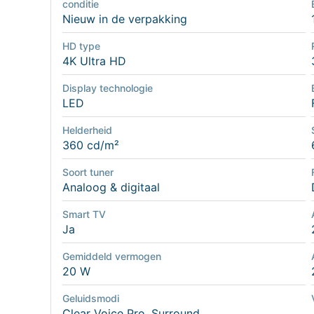
conditie
Nieuw in de verpakking
HD type
4K Ultra HD
Display technologie
LED
Helderheid
360 cd/m²
Soort tuner
Analoog & digitaal
Smart TV
Ja
Gemiddeld vermogen
20 W
Geluidsmodi
Clear Voice Pro, Surround