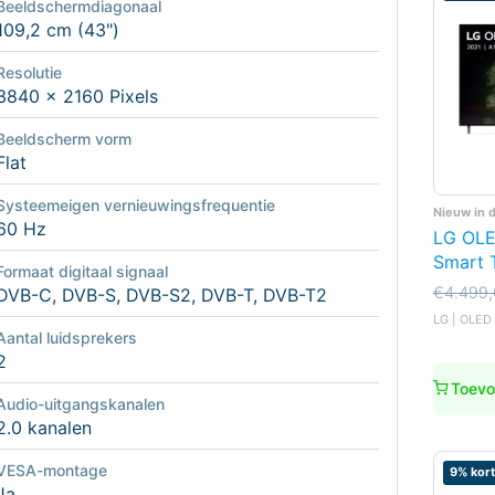
Beeldschermdiagonaal
109,2 cm (43")
Resolutie
3840 x 2160 Pixels
Beeldscherm vorm
Flat
Systeemeigen vernieuwingsfrequentie
Nieuw in 
60 Hz
LG OLE
Smart 
Formaat digitaal signaal
Oorspro
Huidige
€
4.499
DVB-C, DVB-S, DVB-S2, DVB-T, DVB-T2
prijs
prijs
LG | OLED 
was:
is:
Aantal luidsprekers
€4.499
€3.799,
2
Toevo
Audio-uitgangskanalen
2.0 kanalen
VESA-montage
9% kort
Ja