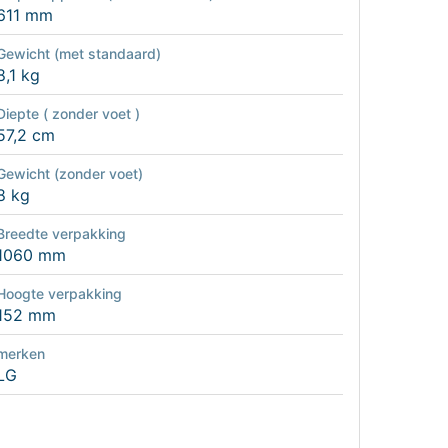
611 mm
Gewicht (met standaard)
8,1 kg
Diepte ( zonder voet )
57,2 cm
Gewicht (zonder voet)
8 kg
Breedte verpakking
1060 mm
Hoogte verpakking
152 mm
merken
LG