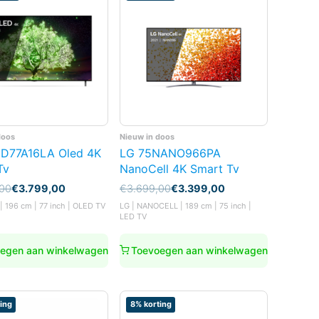
doos
Nieuw in doos
D77A16LA Oled 4K
LG 75NANO966PA
Tv
NanoCell 4K Smart Tv
nkelijke
Oorspronkelijke
Huidige
,00
€
3.799,00
€
3.699,00
€
3.399,00
prijs
prijs
| 196 cm | 77 inch | OLED TV
LG | NANOCELL | 189 cm | 75 inch |
was:
is:
LED TV
,00.
00.
€3.699,00.
€3.399,00.
egen aan winkelwagen
Toevoegen aan winkelwagen
ing
8% korting