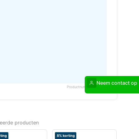
Neem contact op
Productnummer: 162868
teerde producten
ting
8% korting