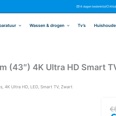
14 dagen bedenktijd
Altij
paratuur
Wassen & drogen
Tv’s
Huishoudel
m (43″) 4K Ultra HD Smart T
s, 4K Ultra HD, LED, Smart TV, Zwart
Oo
H
€
pr
pr