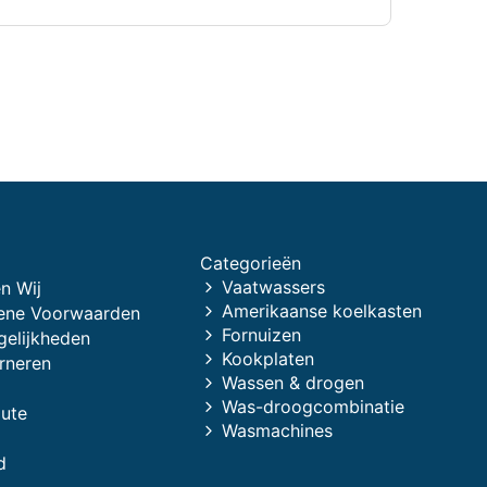
Categorieën
Vaatwassers
n Wij
Amerikaanse koelkasten
ene Voorwaarden
Fornuizen
gelijkheden
Kookplaten
rneren
Wassen & drogen
Was-droogcombinatie
oute
Wasmachines
d