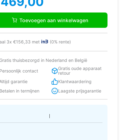
€
469,00
as:
:
569,00.
469,00.
UQ751C
Toevoegen aan winkelwagen
,2
")
aal 3x €156,33 met
(0% rente)
a
Gratis thuisbezorgd in Nederland en België
rt
Gratis oude apparaat
Persoonlijk contact
retour
rt
Altijd garantie
Klantwaardering
tal
Betalen in termijnen
Laagste prijsgarantie