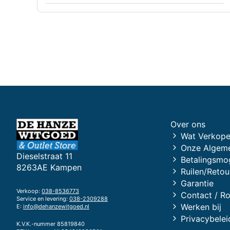
Over ons
Wat Verkope
Onze Algem
Dieselstraat 11
Betalingsmo
8263AE Kampen
Ruilen/Retou
Garantie
Verkoop:
038-8536773
Contact / R
Service en levering:
038-2309288
Werken bij
E:
info@dehanzewitgoed.nl
Privacybelei
K.V.K.-nummer 85819840