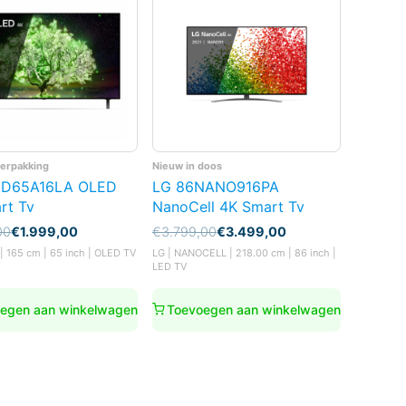
verpakking
Nieuw in doos
ED65A16LA OLED
LG 86NANO916PA
rt Tv
NanoCell 4K Smart Tv
nkelijke
Oorspronkelijke
Huidige
00
€
1.999,00
€
3.799,00
€
3.499,00
prijs
prijs
| 165 cm | 65 inch | OLED TV
LG | NANOCELL | 218.00 cm | 86 inch |
was:
is:
LED TV
00.
00.
€3.799,00.
€3.499,00.
egen aan winkelwagen
Toevoegen aan winkelwagen