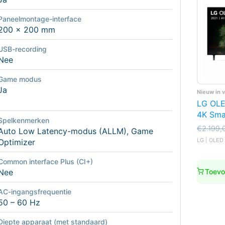
Paneelmontage-interface
200 x 200 mm
USB-recording
Nee
Game modus
Ja
Nieuw in 
LG OL
4K Sma
Spelkenmerken
Oorspro
Huidige
€
2.199,
Auto Low Latency-modus (ALLM), Game
prijs
prijs
LG | OLED 
Optimizer
was:
is:
€2.199,
€1.999,
Common interface Plus (CI+)
Toevo
Nee
AC-ingangsfrequentie
50 – 60 Hz
Diepte apparaat (met standaard)