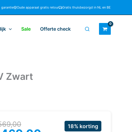
d garantie
Oude apparaat gratis retour
Gratis thuisbezorgd in NL en BE
ijk
Sale
Offerte check
V Zwart
rspronkelijke
uidige
569,00
18% korting
ijs
ijs