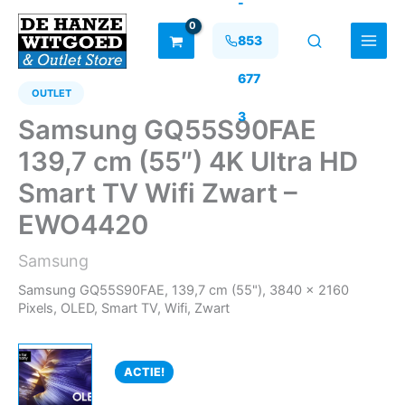
-
Ga
naar
853
de
inhoud
677
OUTLET
3
Samsung GQ55S90FAE
139,7 cm (55″) 4K Ultra HD
Smart TV Wifi Zwart –
EWO4420
Samsung
Samsung GQ55S90FAE, 139,7 cm (55"), 3840 x 2160
Pixels, OLED, Smart TV, Wifi, Zwart
ACTIE!