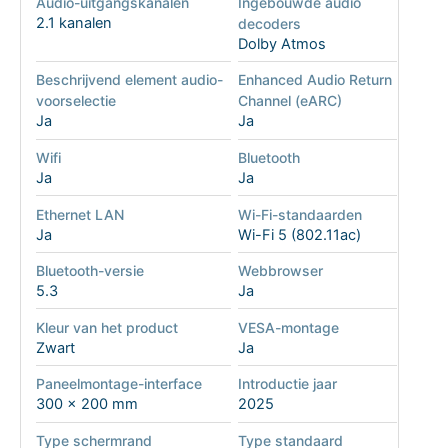
Audio-uitgangskanalen
Ingebouwde audio
2.1 kanalen
decoders
Dolby Atmos
Beschrijvend element audio-
Enhanced Audio Return
voorselectie
Channel (eARC)
Ja
Ja
Wifi
Bluetooth
Ja
Ja
Ethernet LAN
Wi-Fi-standaarden
Ja
Wi-Fi 5 (802.11ac)
Bluetooth-versie
Webbrowser
5.3
Ja
Kleur van het product
VESA-montage
Zwart
Ja
Paneelmontage-interface
Introductie jaar
300 x 200 mm
2025
Type schermrand
Type standaard