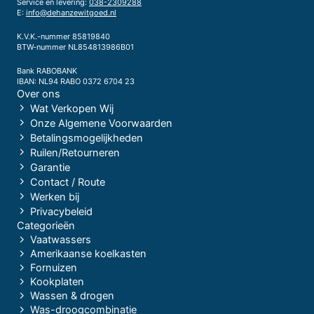
Service en levering:
038-2309288
E:
info@dehanzewitgoed.nl
K.V.K.-nummer 85819840
BTW-nummer NL854813986B01
Bank RABOBANK
IBAN: NL94 RABO 0372 6704 23
Over ons
Wat Verkopen Wij
Onze Algemene Voorwaarden
Betalingsmogelijkheden
Ruilen/Retourneren
Garantie
Contact / Route
Werken bij
Privacybeleid
Categorieën
Vaatwassers
Amerikaanse koelkasten
Fornuizen
Kookplaten
Wassen & drogen
Was-droogcombinatie