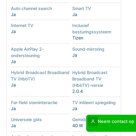
Auto channel search
Smart TV
Ja
Ja
Internet TV
Inclusief
Ja
besturingssysteem
Tizen
Apple AirPlay 2-
Sound-mirroring
Ja
ondersteuning
Ja
Hybrid Broadcast Broadband
Hybrid Broadcast
TV (HbbTV)
Broadband TV
Ja
(HbbTV)-versie
2.0.4
Far-field steminteractie
TV initieert spiegeling
Ja
Ja
Universele gids
Gemiddeld vermogen
Neem contact op
Ja
40 W