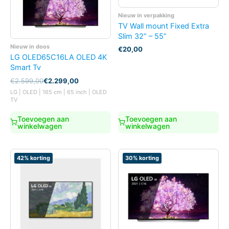
Nieuw in verpakking
TV Wall mount Fixed Extra
Slim 32” – 55”
Nieuw in doos
€
20,00
LG OLED65C16LA OLED 4K
Smart Tv
Oorspronkelijke
Huidige
€
2.599,00
€
2.299,00
prijs
prijs
LG | OLED | 165 cm | 65 inch | OLED
was:
is:
TV
€2.599,00.
€2.299,00.
Toevoegen aan
Toevoegen aan
winkelwagen
winkelwagen
42% korting
30% korting