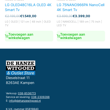
LG OLED48C16LA OLED 4K
LG 75NANO966PA NanoCell
Smart Tv
4K Smart Tv
Oorspronkelijke
Huidige
Oorspronkelijke
Huidige
€
2.199,00
€
1.549,00
€
3.699,00
€
3.399,00
prijs
prijs
prijs
prijs
LG | OLED | 121 cm | 48 inch | OLED
LG | NANOCELL | 189 cm | 75 inch |
was:
is:
was:
is:
TV
LED TV
€2.199,00.
€1.549,00.
€3.699,00.
€3.399,00.
Toevoegen aan
Toevoegen aan
winkelwagen
winkelwagen
Dieselstraat 11
8263AE Kampen
Verkoop:
038-8536773
Service en levering:
038-2309288
E:
info@dehanzewitgoed.nl
K.V.K.-nummer 85819840