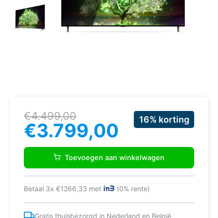
Oorspronkelijke
Huidige
€
4.499,00
16% korting
prijs
prijs
€
3.799,00
was:
is:
€4.499,00.
€3.799,00.
LG
OLED77A16LA
Toevoegen aan winkelwagen
Oled
4K
Smart
Betaal 3x €1266,33 met
(0% rente)
Tv
aantal
Gratis thuisbezorgd in Nederland en België