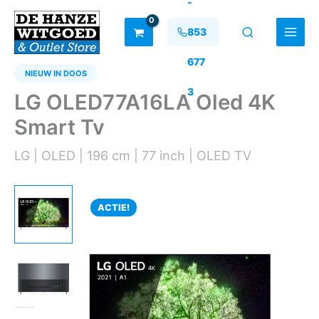
-
Ga
naar
853
de
inhoud
677
NIEUW IN DOOS
3
LG OLED77A16LA Oled 4K
Smart Tv
LG | OLED | 196 cm | 77 inch | OLED TV
ACTIE!