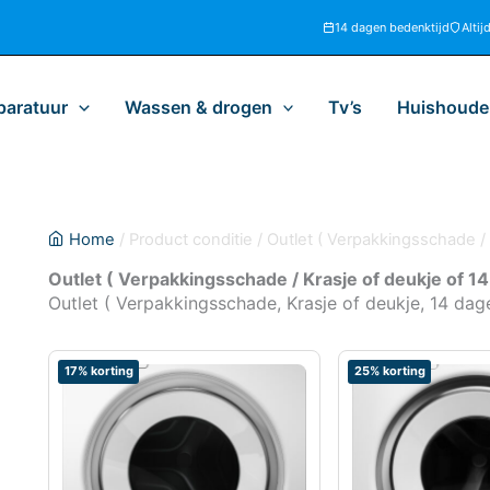
14 dagen bedenktijd
Altij
paratuur
Wassen & drogen
Tv’s
Huishoudel
Home
/ Product conditie / Outlet ( Verpakkingsschade / 
Outlet ( Verpakkingsschade / Krasje of deukje of 14
Outlet ( Verpakkingsschade, Krasje of deukje, 14 dage
17% korting
25% korting