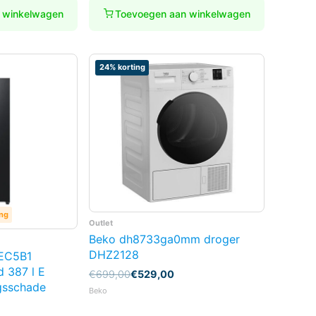
 winkelwagen
Toevoegen aan winkelwagen
24% korting
ing
Outlet
Beko dh8733ga0mm droger
DHZ2128
EC5B1
d 387 l E
Oorspronkelijke
Huidige
€
699,00
€
529,00
gsschade
prijs
prijs
Beko
was:
is:
€699,00.
€529,00.