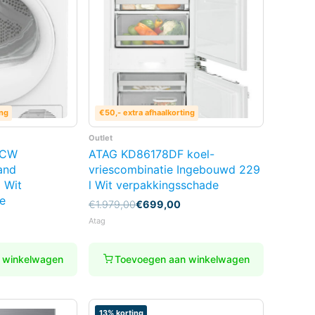
ing
€50,- extra afhaalkorting
Outlet
2CW
ATAG KD86178DF koel-
and
vriescombinatie Ingebouwd 229
 Wit
l Wit verpakkingsschade
e
Oorspronkelijke
Huidige
€
1.979,00
€
699,00
prijs
prijs
Atag
was:
is:
€1.979,00.
€699,00.
 winkelwagen
Toevoegen aan winkelwagen
13% korting