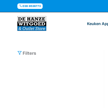
Ga
038-8536773
naar
de
inhoud
Keuken Ap
Filters