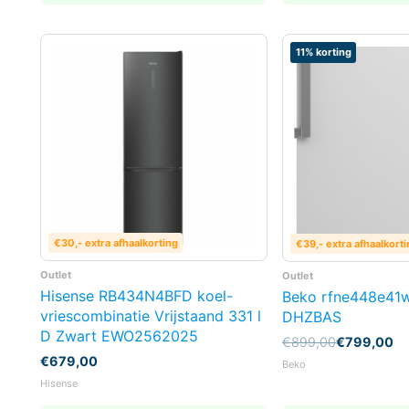
11% korting
€30,- extra afhaalkorting
€39,- extra afhaalkorti
Outlet
Outlet
Hisense RB434N4BFD koel-
Beko rfne448e41w
vriescombinatie Vrijstaand 331 l
DHZBAS
D Zwart EWO2562025
Oorspronkelijke
Huidige
€
899,00
€
799,00
prijs
prijs
€
679,00
Beko
was:
is:
Hisense
€899,00.
€799,00.