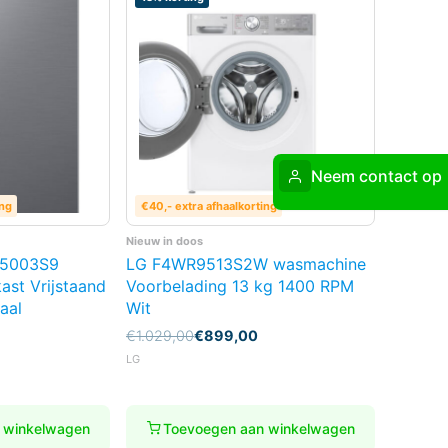
Neem contact op
ing
€40,- extra afhaalkorting
Nieuw in doos
5003S9
LG F4WR9513S2W wasmachine
ast Vrijstaand
Voorbelading 13 kg 1400 RPM
taal
Wit
Oorspronkelijke
Huidige
€
1.029,00
€
899,00
prijs
prijs
LG
was:
is:
€1.029,00.
€899,00.
 winkelwagen
Toevoegen aan winkelwagen