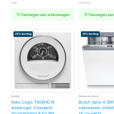
prijs
prijs
prijs
prijs
Atag
Samsung
was:
is:
was:
is:
€1.999,00.
€799,00.
€999,00.
€799,00.
Toevoegen aan winkelwagen
Toevoegen aan
25% korting
15% korting
Outlet
Nieuw in doos
Asko Logic T408HD.W
Bosch Serie 4 S
wasdroger Vrijstaand
vaatwasser Volle
Voorbelading 8 kg Wit
14 couverts