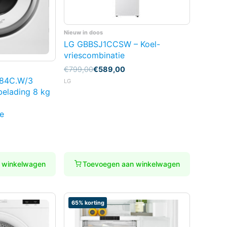
Nieuw in doos
LG GBBSJ1CCSW – Koel-
vriescombinatie
Oorspronkelijke
Huidige
€
799,00
€
589,00
prijs
prijs
084C.W/3
LG
was:
is:
elading 8 kg
€799,00.
€589,00.
e
 winkelwagen
Toevoegen aan winkelwagen
65% korting