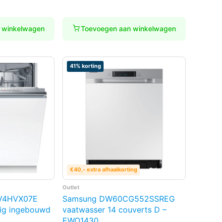
 winkelwagen
Toevoegen aan winkelwagen
41% korting
€40,- extra afhaalkorting
Outlet
MV4HVX07E
Samsung DW60CG552SSREG
dig ingebouwd
vaatwasser 14 couverts D –
EWO1430