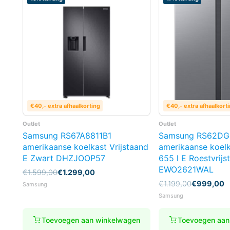
€40,- extra afhaalkorting
€40,- extra afhaalkort
Outlet
Outlet
Samsung RS67A8811B1
Samsung RS62DG
amerikaanse koelkast Vrijstaand
amerikaanse koelk
E Zwart DHZJOOP57
655 l E Roestvrijs
EWO2621WAL
Oorspronkelijke
Huidige
€
1.599,00
€
1.299,00
prijs
prijs
Oorspronkelijke
Huidige
€
1.199,00
€
999,00
Samsung
was:
is:
prijs
prijs
Samsung
€1.599,00.
€1.299,00.
was:
is:
€1.199,00.
€999,00.
Toevoegen aan winkelwagen
Toevoegen aan