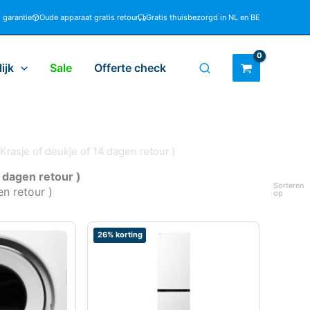
d garantie
Oude apparaat gratis retour
Gratis thuisbezorgd in NL en BE
ijk
Sale
Offerte check
Krasje of deukje of 14 dagen retour )
 dagen retour )
Sorteren
n retour )
op
26% korting