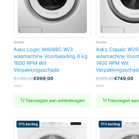
Outlet
Outlet
Asko Logic W4086C.W/3
Asko Classic W2
wasmachine Voorbelading 8 kg
wasmachine Voorb
1600 RPM Wit
1400 RPM Wit
Verpakkingsschade
Verpakkingsschad
Oorspronkelijke
Huidige
Oorspronkelijke
Huidige
€
1.199,00
€
999,00
€
999,00
€
749,00
prijs
prijs
prijs
prijs
Asko
Asko
was:
is:
was:
is:
€1.199,00.
€999,00.
€999,00.
€749,00.
Toevoegen aan winkelwagen
Toevoegen aan
17% korting
17% korting