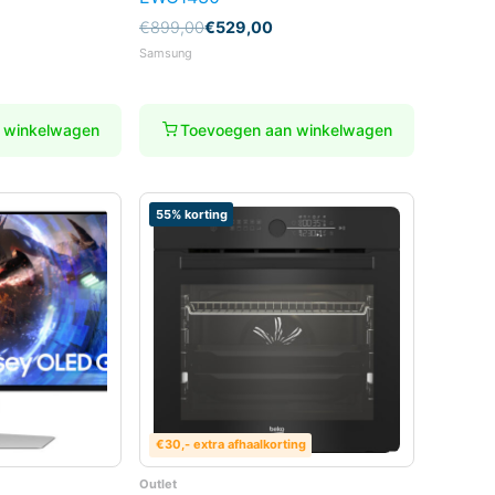
Oorspronkelijke
Huidige
€
899,00
€
529,00
prijs
prijs
Samsung
was:
is:
€899,00.
€529,00.
 winkelwagen
Toevoegen aan winkelwagen
55% korting
€30,- extra afhaalkorting
Outlet