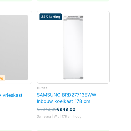
24% korting
ng
Outlet
SAMSUNG BRD27713EWW
 vrieskast –
Inbouw koelkast 178 cm
Oorspronkelijke
Huidige
€
1.249,00
€
949,00
prijs
prijs
Samsung | Wit | 178 cm hoog
was:
is:
€1.249,00.
€949,00.