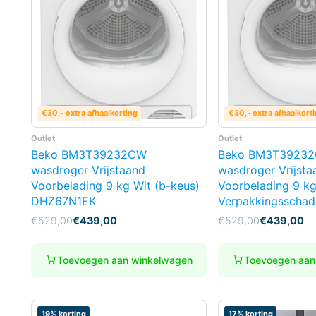
€30,- extra afhaalkorting
€30,- extra afhaalkort
Outlet
Outlet
Beko BM3T39232CW
Beko BM3T3923
wasdroger Vrijstaand
wasdroger Vrijsta
Voorbelading 9 kg Wit (b-keus)
Voorbelading 9 kg
DHZ67N1EK
Verpakkingsschad
Oorspronkelijke
Huidige
Oorspronkelijke
Huidige
€
529,00
€
439,00
€
529,00
€
439,00
prijs
prijs
prijs
prijs
was:
is:
was:
is:
€529,00.
€439,00.
€529,00.
€439,00.
Toevoegen aan winkelwagen
Toevoegen aan
19% korting
17% korting