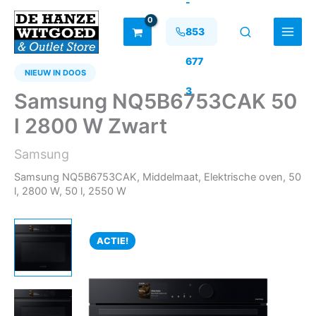
-
Ga
naar
853
de
inhoud
677
NIEUW IN DOOS
3
Samsung NQ5B6753CAK 50
l 2800 W Zwart
Samsung
Samsung NQ5B6753CAK, Middelmaat, Elektrische oven, 50
l, 2800 W, 50 l, 2550 W
ACTIE!