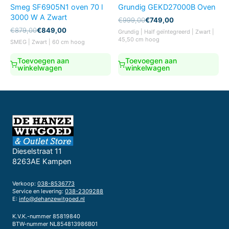
Smeg SF6905N1 oven 70 l
Grundig GEKD27000B Oven
3000 W A Zwart
Oorspronkelijke
Huidige
€
999,00
€
749,00
prijs
prijs
Oorspronkelijke
Huidige
€
879,00
€
849,00
Grundig | Half geïntegreerd | Zwart |
was:
is:
prijs
prijs
45,50 cm hoog
SMEG | Zwart | 60 cm hoog
€999,00.
€749,00.
was:
is:
€879,00.
€849,00.
Toevoegen aan
Toevoegen aan
winkelwagen
winkelwagen
Dieselstraat 11
8263AE Kampen
Verkoop:
038-8536773
Service en levering:
038-2309288
E:
info@dehanzewitgoed.nl
K.V.K.-nummer 85819840
BTW-nummer NL854813986B01