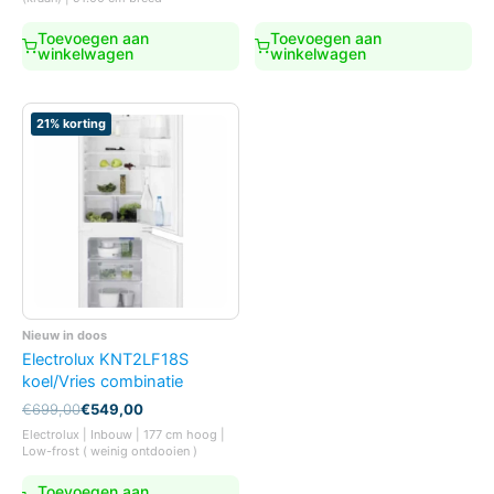
Toevoegen aan
Toevoegen aan
winkelwagen
winkelwagen
21% korting
Nieuw in doos
Electrolux KNT2LF18S
koel/Vries combinatie
Oorspronkelijke
Huidige
€
699,00
€
549,00
prijs
prijs
Electrolux | Inbouw | 177 cm hoog |
was:
is:
Low-frost ( weinig ontdooien )
€699,00.
€549,00.
Toevoegen aan