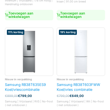
Inventum | Vrijstaand | 178 cm hoog |
€1.999,00.
€1.749,00.
kraan | 91.00 cm breed
was:
is:
Handmatig ontdooien
€599,00.
€549,00.
Toevoegen aan
Toevoegen aan
winkelwagen
winkelwagen
11% korting
19% korting
Nieuw in verpakking
Nieuw in verpakking
Samsung RB38T635ES9
Samsung RB38T603FWW
Koel/vriescombinatie
Koel/vries combinatie
Oorspronkelijke
Huidige
Oorspronkelijke
Huidige
€
899,00
€
799,00
€
799,00
€
649,00
prijs
prijs
prijs
prijs
Samsung | Vrijstaand | RVS | No-frost
Samsung | Vrijstaand | Wit | No-frost
was:
is:
was:
is:
( niet ontdooien )
( niet ontdooien )
€899,00.
€799,00.
€799,00.
€649,00.