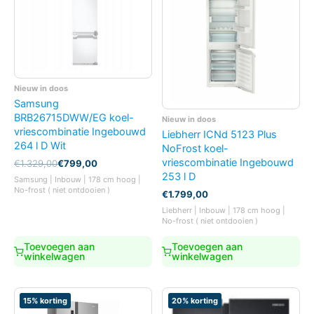
Nieuw in doos
Samsung
BRB26715DWW/EG koel-
Nieuw in doos
vriescombinatie Ingebouwd
Liebherr ICNd 5123 Plus
264 l D Wit
NoFrost koel-
vriescombinatie Ingebouwd
Oorspronkelijke
Huidige
€
1.329,00
€
799,00
prijs
prijs
253 l D
Samsung | Inbouw | 178 cm hoog |
was:
is:
No-frost ( niet ontdooien )
€
1.799,00
€1.329,00.
€799,00.
Liebherr | Inbouw | 178 cm hoog |
No-frost ( niet ontdooien )
Toevoegen aan
Toevoegen aan
winkelwagen
winkelwagen
15% korting
20% korting