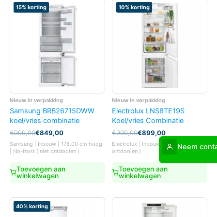
15% korting
10% korting
Nieuw in verpakking
Nieuw in verpakking
Samsung BRB26715DWW
Electrolux LNS8TE19S
koel/vries combinatie
Koel/vries Combinatie
Oorspronkelijke
Huidige
Oorspronkelijke
Huidige
€
999,00
€
849,00
€
999,00
€
899,00
prijs
prijs
prijs
prijs
Samsung | Inbouw | 178.00 cm hoog
Electrolux | Inbouw | No-frost ( niet
Neem conta
was:
is:
was:
is:
| No-frost ( niet ontdooien )
ontdooien )
€999,00.
€849,00.
€999,00.
€899,00.
Toevoegen aan
Toevoegen aan
winkelwagen
winkelwagen
40% korting