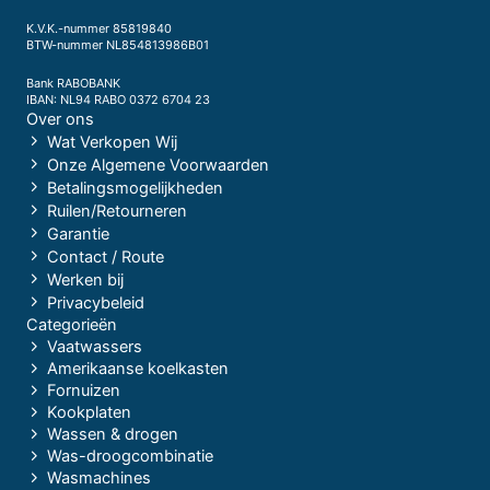
K.V.K.-nummer 85819840
BTW-nummer NL854813986B01
Bank RABOBANK
IBAN: NL94 RABO 0372 6704 23
Over ons
Wat Verkopen Wij
Onze Algemene Voorwaarden
Betalingsmogelijkheden
Ruilen/Retourneren
Garantie
Contact / Route
Werken bij
Privacybeleid
Categorieën
Vaatwassers
Amerikaanse koelkasten
Fornuizen
Kookplaten
Wassen & drogen
Was-droogcombinatie
Wasmachines