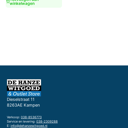
winkelwagen
Dieselstraat 11
8263AE Kampen
Verkoop:
038-8536773
Service en levering:
038-2309288
E:
info@dehanzewitgoed.nl