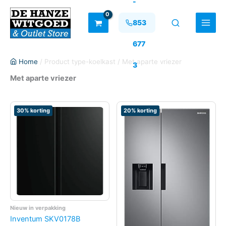
-
Ga
naar
853
de
inhoud
677
Home
/ Product type-koelkast / Met aparte vriezer
3
Met aparte vriezer
30% korting
20% korting
Nieuw in verpakking
Inventum SKV0178B