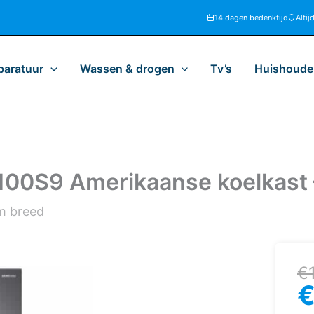
14 dagen bedenktijd
Altij
paratuur
Wassen & drogen
Tv’s
Huishoudel
00S9 Amerikaanse koelkast
cm breed
Oo
H
€
pr
pr
w
is