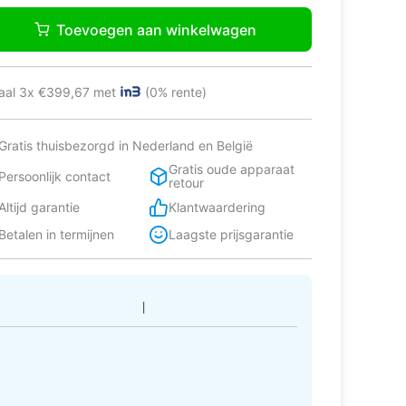
ie
1.399,00.
.199,00.
msung
Toevoegen aan winkelwagen
66A8100S9
rikaanse
lkast
aal 3x €399,67 met
(0% rente)
66A8101S9
tal
Gratis thuisbezorgd in Nederland en België
Gratis oude apparaat
Persoonlijk contact
retour
Altijd garantie
Klantwaardering
Betalen in termijnen
Laagste prijsgarantie