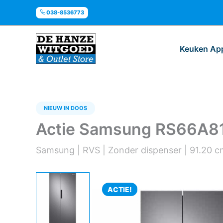
Ga
038-8536773
naar
de
inhoud
Keuken Ap
NIEUW IN DOOS
Actie Samsung RS66A81
Samsung | RVS | Zonder dispenser | 91.20 
ACTIE!