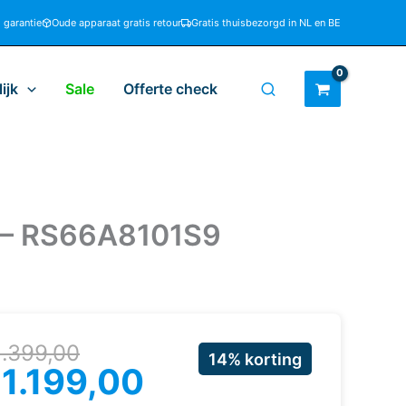
d garantie
Oude apparaat gratis retour
Gratis thuisbezorgd in NL en BE
ijk
Sale
Offerte check
 – RS66A8101S9
rspronkelijke
uidige
1.399,00
14% korting
ijs
ijs
€
1.199,00
as:
: