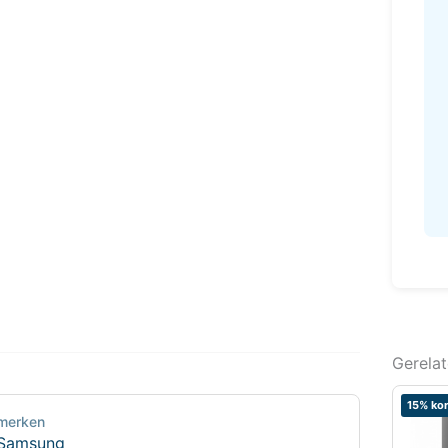
Gerela
15% kor
merken
Samsung