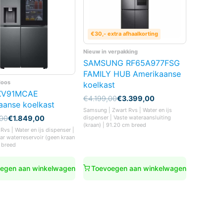
€30,- extra afhaalkorting
Nieuw in verpakking
SAMSUNG RF65A977FSG
FAMILY HUB Amerikaanse
doos
koelkast
XV91MCAE
Oorspronkelijke
Huidige
€
4.199,00
€
3.399,00
aanse koelkast
prijs
prijs
Samsung | Zwart Rvs | Water en ijs
was:
is:
nkelijke
,00
€
1.849,00
dispenser | Vaste wateraansluiting
€4.199,00.
€3.399,00.
(kraan) | 91.20 cm breed
Rvs | Water en ijs dispenser |
r waterreservoir (geen kraan
00.
00.
 breed
egen aan winkelwagen
Toevoegen aan winkelwagen