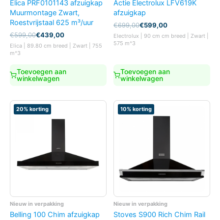
Elica PRF0101143 afzuigkap
Actie Electrolux LFV619K
Muurmontage Zwart,
afzuigkap
Roestvrijstaal 625 m³/uur
Oorspronkelijke
Huidige
€
699,00
€
599,00
prijs
prijs
Oorspronkelijke
Huidige
€
599,00
€
439,00
Electrolux | 90 cm cm breed | Zwart |
was:
is:
prijs
prijs
575 m^3
Elica | 89.80 cm breed | Zwart | 755
€699,00.
€599,00.
was:
is:
m^3
€599,00.
€439,00.
Toevoegen aan
Toevoegen aan
winkelwagen
winkelwagen
20% korting
10% korting
Nieuw in verpakking
Nieuw in verpakking
Belling 100 Chim afzuigkap
Stoves S900 Rich Chim Rail