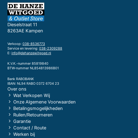
Dieselstraat 11
8263AE Kampen
Verkoop:
038-8536773
Service en levering:
038-2309288
E:
info@dehanzewitgoed.nl
K.V.K.-nummer 85819840
BTW-nummer NL854813986B01
Bank RABOBANK
IBAN: NL94 RABO 0372 6704 23
Over ons
Wat Verkopen Wij
Onze Algemene Voorwaarden
Betalingsmogelijkheden
Ruilen/Retourneren
Garantie
Contact / Route
Werken bij