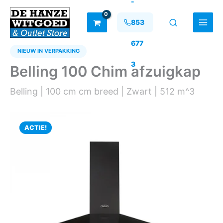
-
Ga
naar
853
de
inhoud
677
NIEUW IN VERPAKKING
3
Belling 100 Chim afzuigkap
Belling | 100 cm cm breed | Zwart | 512 m^3
ACTIE!