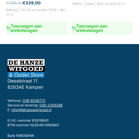
prijs
prijs
Oorspronkelijke
Huidige
€
399,00
€
339,00
SMEG | Zwart | 600 tot 800 m^3
was:
is:
prijs
prijs
Belling | 110.00 cm breed | RVS | 481
€579,00.
€549,00.
was:
is:
m^3
€399,00.
€339,00.
Toevoegen aan
Toevoegen aan
winkelwagen
winkelwagen
Dieselstraat 11
8263AE Kampen
Verkoop:
038-8536773
Service en levering:
038-2309288
E:
info@dehanzewitgoed.nl
K.V.K.-nummer 85819840
BTW-nummer NL854813986B01
Bank RABOBANK