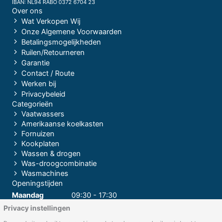
IBAN: NL94 RABO 0372 6704 23
Over ons
Wat Verkopen Wij
Onze Algemene Voorwaarden
Betalingsmogelijkheden
Ruilen/Retourneren
Garantie
Contact / Route
Werken bij
Privacybeleid
Categorieën
Vaatwassers
Amerikaanse koelkasten
Fornuizen
Kookplaten
Wassen & drogen
Was-droogcombinatie
Wasmachines
Openingstijden
Maandag
09:30 - 17:30
Privacy instellingen
Dinsdag
09:30 - 17:30