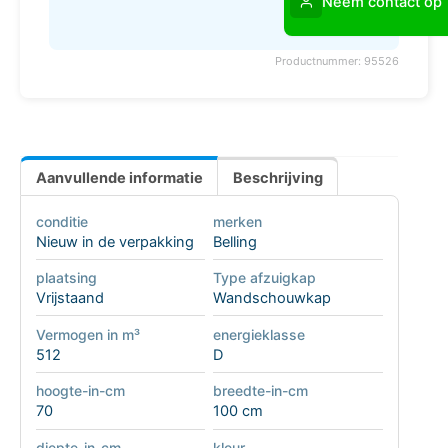
Neem contact op
Productnummer: 95526
Aanvullende informatie
Beschrijving
conditie
merken
Nieuw in de verpakking
Belling
plaatsing
Type afzuigkap
Vrijstaand
Wandschouwkap
Vermogen in m³
energieklasse
512
D
hoogte-in-cm
breedte-in-cm
70
100 cm
diepte-in-cm
kleur