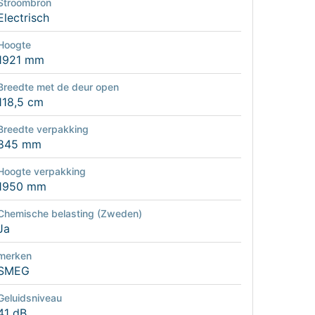
Stroombron
Electrisch
Hoogte
1921 mm
Breedte met de deur open
118,5 cm
Breedte verpakking
845 mm
Hoogte verpakking
1950 mm
Chemische belasting (Zweden)
Ja
merken
SMEG
Geluidsniveau
41 dB