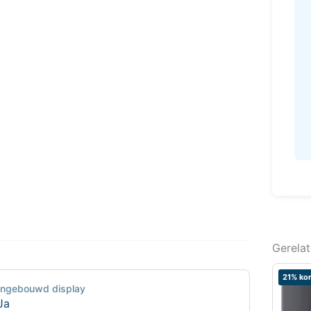
Gerela
21% kor
Ingebouwd display
Ja