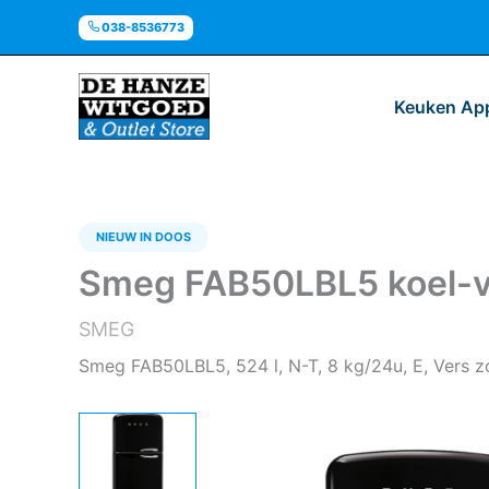
Ga
038-8536773
naar
de
inhoud
Keuken Ap
NIEUW IN DOOS
Smeg FAB50LBL5 koel-vr
SMEG
Smeg FAB50LBL5, 524 l, N-T, 8 kg/24u, E, Vers 