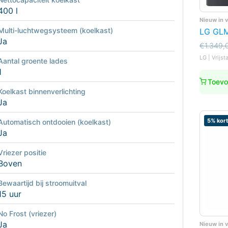
400 l
Nieuw in 
Multi-luchtwegsysteem (koelkast)
LG GLM
Ja
Oorspro
Huidige
€
1.349,
prijs
prijs
LG | Vrijst
Aantal groente lades
was:
is:
1
€1.349,
€1.069,
Toevo
Koelkast binnenverlichting
Ja
5% kort
Automatisch ontdooien (koelkast)
Ja
Vriezer positie
Boven
Bewaartijd bij stroomuitval
15 uur
No Frost (vriezer)
Ja
Nieuw in 