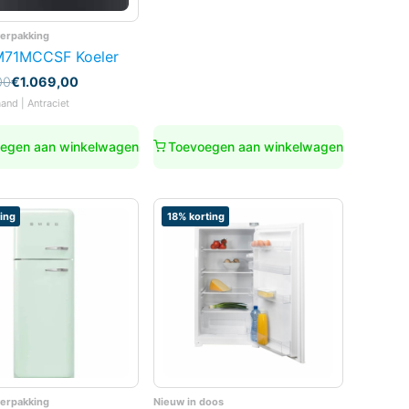
verpakking
71MCCSF Koeler
nkelijke
00
€
1.069,00
aand | Antraciet
00.
00.
egen aan winkelwagen
Toevoegen aan winkelwagen
ing
18% korting
verpakking
Nieuw in doos