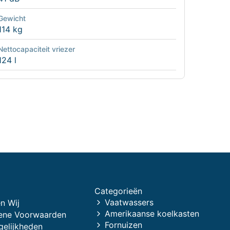
Gewicht
114 kg
Nettocapaciteit vriezer
124 l
Categorieën
Vaatwassers
n Wij
Amerikaanse koelkasten
ene Voorwaarden
Fornuizen
gelijkheden