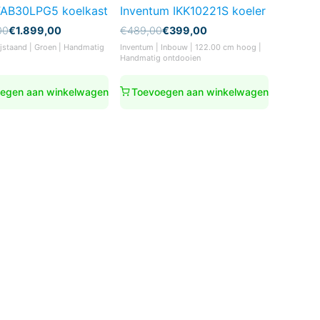
AB30LPG5 koelkast
Inventum IKK10221S koeler
nkelijke
Oorspronkelijke
Huidige
00
€
1.899,00
€
489,00
€
399,00
prijs
prijs
jstaand | Groen | Handmatig
Inventum | Inbouw | 122.00 cm hoog |
was:
is:
Handmatig ontdooien
00.
00.
€489,00.
€399,00.
egen aan winkelwagen
Toevoegen aan winkelwagen