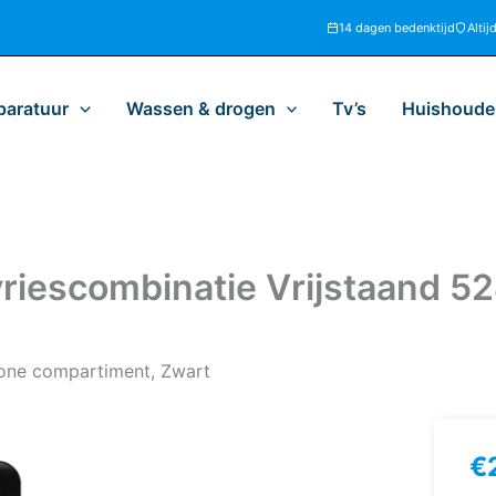
14 dagen bedenktijd
Altij
paratuur
Wassen & drogen
Tv’s
Huishoudel
iescombinatie Vrijstaand 524
zone compartiment, Zwart
€
Sm