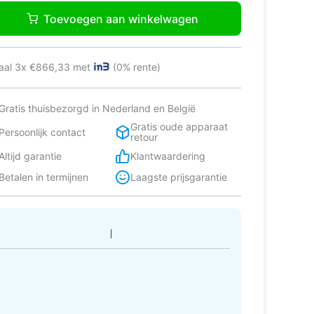
B50LBL5
Toevoegen aan winkelwagen
l-
escombinatie
jstaand
4
aal 3x €866,33 met
(0% rente)
Gratis thuisbezorgd in Nederland en België
rt
tal
Gratis oude apparaat
Persoonlijk contact
retour
Altijd garantie
Klantwaardering
Betalen in termijnen
Laagste prijsgarantie