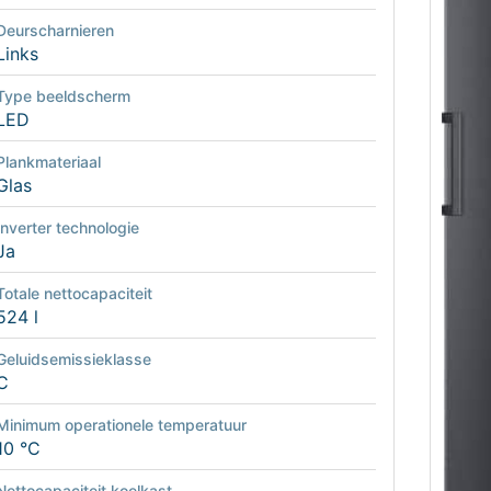
Deurscharnieren
Links
Type beeldscherm
LED
Plankmateriaal
Glas
Inverter technologie
Ja
Totale nettocapaciteit
524 l
Geluidsemissieklasse
C
Minimum operationele temperatuur
10 °C
Nettocapaciteit koelkast