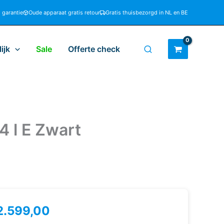
d garantie
Oude apparaat gratis retour
Gratis thuisbezorgd in NL en BE
ijk
Sale
Offerte check
 l E Zwart
2.599,00
eg