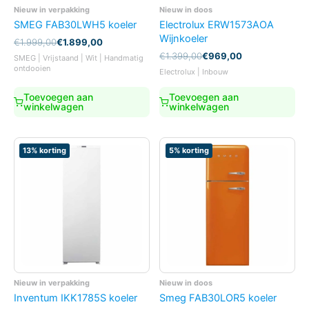
Nieuw in verpakking
Nieuw in doos
SMEG FAB30LWH5 koeler
Electrolux ERW1573AOA
Wijnkoeler
Oorspronkelijke
Huidige
€
1.999,00
€
1.899,00
prijs
prijs
Oorspronkelijke
Huidige
€
1.399,00
€
969,00
SMEG | Vrijstaand | Wit | Handmatig
was:
is:
prijs
prijs
ontdooien
Electrolux | Inbouw
€1.999,00.
€1.899,00.
was:
is:
€1.399,00.
€969,00.
Toevoegen aan
Toevoegen aan
winkelwagen
winkelwagen
13% korting
5% korting
Nieuw in verpakking
Nieuw in doos
Inventum IKK1785S koeler
Smeg FAB30LOR5 koeler