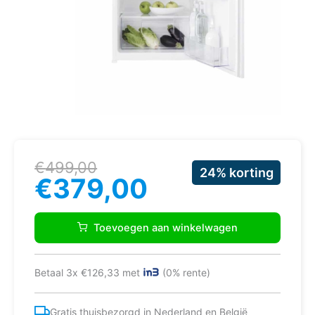
Oorspronkelijke
Huidige
€
499,00
24% korting
prijs
prijs
€
379,00
was:
is:
€499,00.
€379,00.
Electrolux
LRB2AE88S
Toevoegen aan winkelwagen
koeler
aantal
Betaal 3x €126,33 met
(0% rente)
Gratis thuisbezorgd in Nederland en België