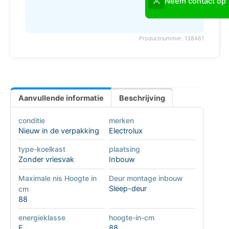
Neem contact op
Productnummer: 138461
Aanvullende informatie
Beschrijving
conditie
merken
Nieuw in de verpakking
Electrolux
type-koelkast
plaatsing
Zonder vriesvak
Inbouw
Maximale nis Hoogte in
Deur montage inbouw
Sleep-deur
cm
88
energieklasse
hoogte-in-cm
E
88