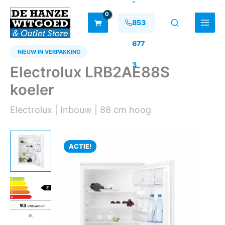
-
Ga
naar
853
de
inhoud
677
NIEUW IN VERPAKKING
3
Electrolux LRB2AE88S
koeler
Electrolux | Inbouw | 88 cm hoog
ACTIE!