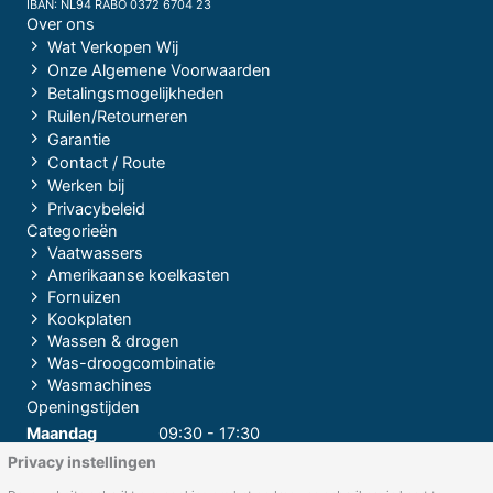
IBAN: NL94 RABO 0372 6704 23
Over ons
Wat Verkopen Wij
Onze Algemene Voorwaarden
Betalingsmogelijkheden
Ruilen/Retourneren
Garantie
Contact / Route
Werken bij
Privacybeleid
Categorieën
Vaatwassers
Amerikaanse koelkasten
Fornuizen
Kookplaten
Wassen & drogen
Was-droogcombinatie
Wasmachines
Openingstijden
Maandag
09:30 - 17:30
Privacy instellingen
Dinsdag
09:30 - 17:30