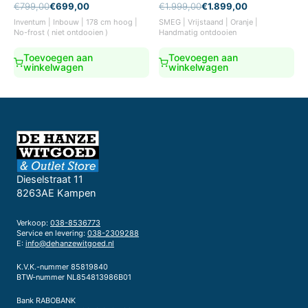
Oorspronkelijke
Huidige
Oorspronkelijke
Huidige
€
799,00
€
699,00
€
1.999,00
€
1.899,00
prijs
prijs
prijs
prijs
Inventum | Inbouw | 178 cm hoog |
SMEG | Vrijstaand | Oranje |
was:
is:
was:
is:
No-frost ( niet ontdooien )
Handmatig ontdooien
€799,00.
€699,00.
€1.999,00.
€1.899,00.
Toevoegen aan
Toevoegen aan
winkelwagen
winkelwagen
Dieselstraat 11
8263AE Kampen
Verkoop:
038-8536773
Service en levering:
038-2309288
E:
info@dehanzewitgoed.nl
K.V.K.-nummer 85819840
BTW-nummer NL854813986B01
Bank RABOBANK