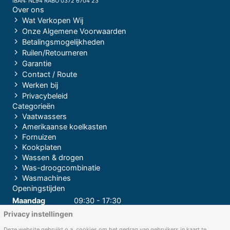
IBAN: NL94 RABO 0372 6704 23
Over ons
Wat Verkopen Wij
Onze Algemene Voorwaarden
Betalingsmogelijkheden
Ruilen/Retourneren
Garantie
Contact / Route
Werken bij
Privacybeleid
Categorieën
Vaatwassers
Amerikaanse koelkasten
Fornuizen
Kookplaten
Wassen & drogen
Was-droogcombinatie
Wasmachines
Openingstijden
Maandag
09:30 - 17:30
Privacy instellingen
Dinsdag
09:30 - 17:30
Woensdag
09:30 - 17:30
Deze website gebruikt o.a. cookies om het gedrag van gebruikers in kaart te