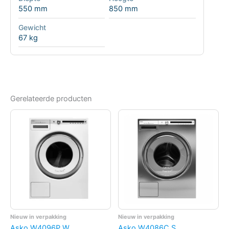
550 mm
850 mm
Gewicht
67 kg
Gerelateerde producten
Nieuw in verpakking
Nieuw in verpakking
Asko W4096P.W
Asko W4086C.S