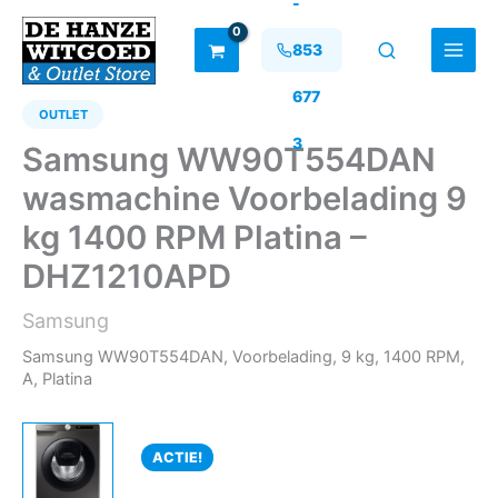
-
Ga
naar
853
de
inhoud
677
OUTLET
3
Samsung WW90T554DAN
wasmachine Voorbelading 9
kg 1400 RPM Platina –
DHZ1210APD
Samsung
Samsung WW90T554DAN, Voorbelading, 9 kg, 1400 RPM,
A, Platina
ACTIE!