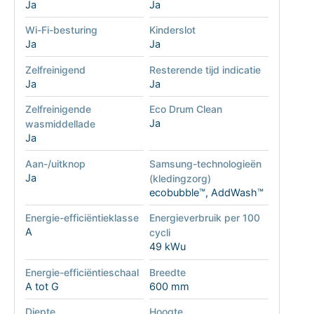
Ja
Ja
Wi-Fi-besturing
Kinderslot
Ja
Ja
Zelfreinigend
Resterende tijd indicatie
Ja
Ja
Zelfreinigende
Eco Drum Clean
Ja
wasmiddellade
Ja
Aan-/uitknop
Samsung-technologieën
Ja
(kledingzorg)
ecobubble™, AddWash™
Energie-efficiëntieklasse
Energieverbruik per 100
A
cycli
49 kWu
Energie-efficiëntieschaal
Breedte
A tot G
600 mm
Diepte
Hoogte