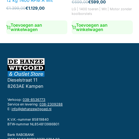
12 kg 1400 RPM A Wit
Oorspronkelijke
Huidige
€
699,00
€
599,00
prijs
prijs
Oorspronkelijke
Huidige
€
1.399,00
€
1.129,00
LG | 1400 toeren | Wit | Motor zonder
was:
is:
prijs
prijs
koolborstels
€699,00.
€599,00.
was:
is:
€1.399,00.
€1.129,00.
Toevoegen aan
Toevoegen aan
winkelwagen
winkelwagen
Dieselstraat 11
8263AE Kampen
Verkoop:
038-8536773
Service en levering:
038-2309288
E:
info@dehanzewitgoed.nl
K.V.K.-nummer 85819840
BTW-nummer NL854813986B01
Bank RABOBANK