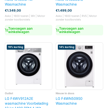
Wasmachine
Wasmachine
€
1.349,00
€
1.499,00
Asko | 1600 toeren | Wit | Motor
Asko | 1600 toeren | RVS | Motor
zonder koolborstels
zonder koolborstels
Toevoegen aan
Toevoegen aan
winkelwagen
winkelwagen
19% korting
14% korting
Outlet
Nieuw in doos
LG F4WV912A2E
LG F4WN509S0
wasmachine Voorbelading
Wasmachine