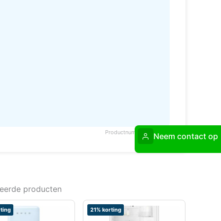
Productnummer: 289492
Neem contact op
teerde producten
ting
21% korting