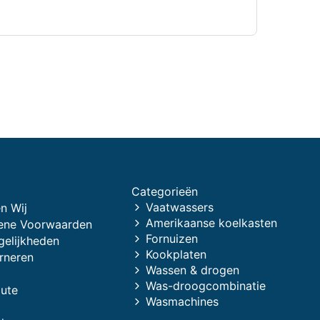
Categorieën
Vaatwassers
n Wij
Amerikaanse koelkasten
ene Voorwaarden
Fornuizen
gelijkheden
Kookplaten
rneren
Wassen & drogen
Was-droogcombinatie
oute
Wasmachines