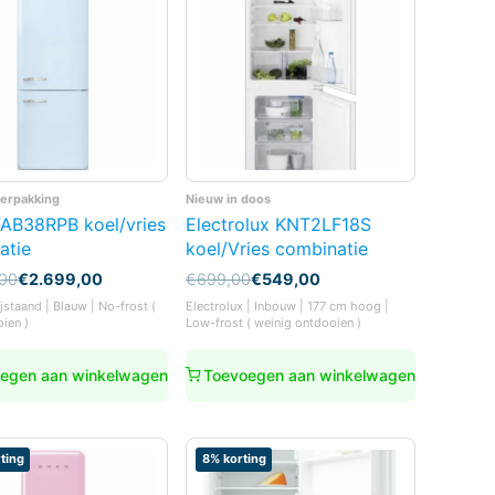
verpakking
Nieuw in doos
AB38RPB koel/vries
Electrolux KNT2LF18S
atie
koel/Vries combinatie
nkelijke
Oorspronkelijke
Huidige
,00
€
2.699,00
€
699,00
€
549,00
prijs
prijs
jstaand | Blauw | No-frost (
Electrolux | Inbouw | 177 cm hoog |
was:
is:
oien )
Low-frost ( weinig ontdooien )
00.
00.
€699,00.
€549,00.
egen aan winkelwagen
Toevoegen aan winkelwagen
ting
8% korting