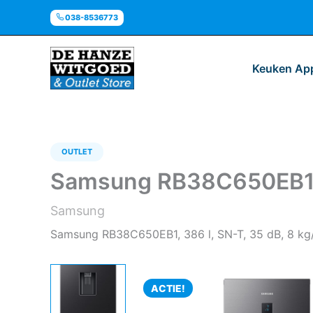
Ga
038-8536773
naar
de
inhoud
Keuken Ap
OUTLET
Samsung RB38C650EB1 
Samsung
Samsung RB38C650EB1, 386 l, SN-T, 35 dB, 8 kg/
ACTIE!