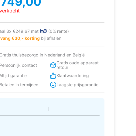
€
749,00
as:
:
tverkocht
849,00.
749,00.
aal 3x €249,67 met
(0% rente)
vang €30,- korting
bij afhalen
Gratis thuisbezorgd in Nederland en België
Gratis oude apparaat
Persoonlijk contact
retour
Altijd garantie
Klantwaardering
Betalen in termijnen
Laagste prijsgarantie