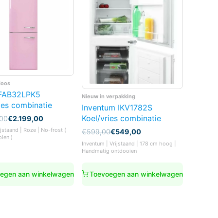
doos
FAB32LPK5
Nieuw in verpakking
ies combinatie
Inventum IKV1782S
Koel/vries combinatie
nkelijke
,00
€
2.199,00
jstaand | Roze | No-frost (
Oorspronkelijke
Huidige
€
599,00
€
549,00
oien )
prijs
prijs
00.
00.
Inventum | Vrijstaand | 178 cm hoog |
was:
is:
Handmatig ontdooien
€599,00.
€549,00.
egen aan winkelwagen
Toevoegen aan winkelwagen