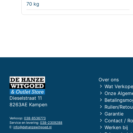
70 kg
Over ons
Wat Verkope
Onze Algem
Dieselstraat 11
Betalingsmo
8263AE Kampen
Ruilen/Retou
Garantie
Verkoop:
038-8536773
Contact / R
Service en levering:
038-2309288
Werken bij
E:
info@dehanzewitgoed.nl