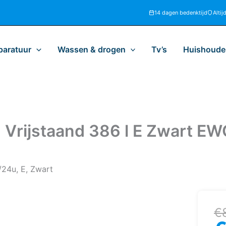
14 dagen bedenktijd
Altij
paratuur
Wassen & drogen
Tv’s
Huishoudel
Vrijstaand 386 l E Zwart 
24u, E, Zwart
Oo
H
€
pr
pr