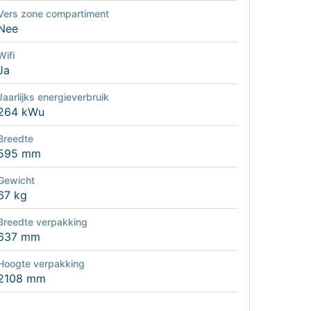
Vers zone compartiment
Nee
Wifi
Ja
Jaarlijks energieverbruik
264 kWu
Breedte
595 mm
Gewicht
67 kg
Breedte verpakking
637 mm
Hoogte verpakking
2108 mm