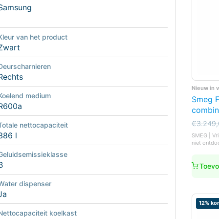
Samsung
Kleur van het product
Zwart
Deurscharnieren
Rechts
Nieuw in 
Koelend medium
Smeg F
R600a
combin
Oorspro
Huidige
€
3.249
Totale nettocapaciteit
prijs
prijs
386 l
SMEG | Vri
was:
is:
niet ontdo
€3.249,
€2.699,
Geluidsemissieklasse
B
Toevo
Water dispenser
Ja
12% kor
Nettocapaciteit koelkast