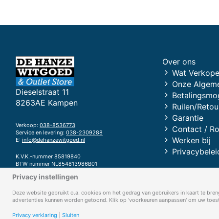
Over ons
Wat Verkope
Onze Algem
Dieselstraat 11
Betalingsmo
8263AE Kampen
Ruilen/Retou
Garantie
Verkoop:
038-8536773
Contact / R
Service en levering:
038-2309288
Werken bij
E:
info@dehanzewitgoed.nl
Privacybelei
K.V.K.-nummer 85819840
BTW-nummer NL854813986B01
Privacy instellingen
Bank RABOBANK
IBAN: NL94 RABO 0372 6704 23
Deze website gebruikt o.a. cookies om het gedrag van gebruikers in kaart te breng
advertenties kunnen worden getoond. Klik op 'voorkeuren aanpassen' om uw toeste
Privacy verklaring
|
Sluiten