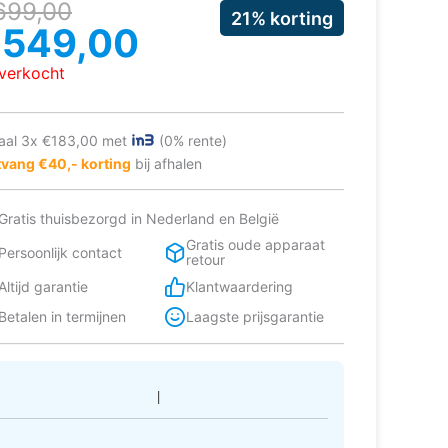
rspronkelijke
uidige
699,00
21% korting
ijs
ijs
€
549,00
as:
:
tverkocht
699,00.
549,00.
aal 3x €183,00 met
(0% rente)
vang €40,- korting
bij afhalen
Gratis thuisbezorgd in Nederland en België
Gratis oude apparaat
Persoonlijk contact
retour
Altijd garantie
Klantwaardering
Betalen in termijnen
Laagste prijsgarantie