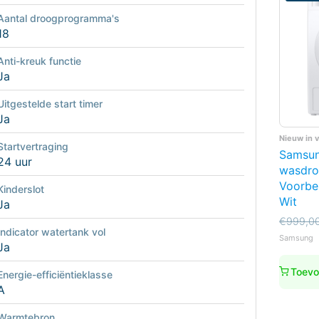
Aantal droogprogramma's
18
Anti-kreuk functie
Ja
Uitgestelde start timer
Ja
Nieuw in 
Startvertraging
Samsu
24 uur
wasdro
Voorbe
Kinderslot
Wit
Ja
Oorspro
Huidige
€
999,0
Indicator watertank vol
prijs
prijs
Samsung
was:
is:
Ja
€999,0
€829,0
Toevo
Energie-efficiëntieklasse
A
Warmtebron