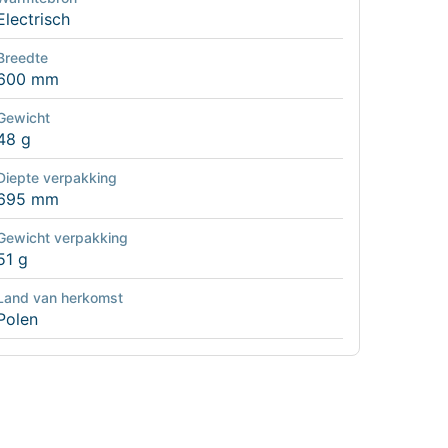
Electrisch
Breedte
600 mm
Gewicht
48 g
Diepte verpakking
695 mm
Gewicht verpakking
51 g
Land van herkomst
Polen