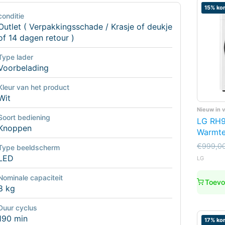
15% kor
conditie
Outlet ( Verpakkingsschade / Krasje of deukje
of 14 dagen retour )
Type lader
Voorbelading
Kleur van het product
Wit
Nieuw in 
Soort bediening
LG RH
Knoppen
Warmt
Oorspro
Huidige
€
999,0
Type beeldscherm
prijs
prijs
LED
LG
was:
is:
€999,0
€849,0
Nominale capaciteit
Toevo
8 kg
Duur cyclus
190 min
17% kor