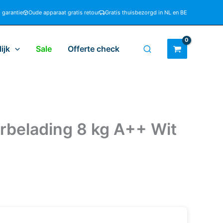
d garantie
Oude apparaat gratis retour
Gratis thuisbezorgd in NL en BE
ijk
Sale
Offerte check
belading 8 kg A++ Wit