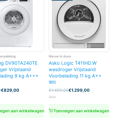
verpakking
Nieuw in doos
ng DV90TA240TE
Asko Logic T411HD.W
ger Vrijstaand
wasdroger Vrijstaand
lading 9 kg A+++
Voorbelading 11 kg A++
Wit
nkelijke
Oorspronkelijke
Huidige
0
€
829,00
€
1.499,00
€
1.299,00
prijs
prijs
Asko
was:
is:
0.
0.
€1.499,00.
€1.299,00.
egen aan winkelwagen
Toevoegen aan winkelwagen