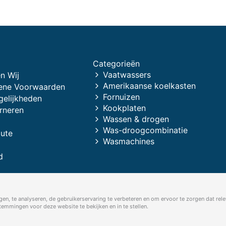
Categorieën
Vaatwassers
n Wij
Amerikaanse koelkasten
ene Voorwaarden
Fornuizen
gelijkheden
Kookplaten
rneren
Wassen & drogen
Was-droogcombinatie
oute
Wasmachines
d
en, te analyseren, de gebruikerservaring te verbeteren en om ervoor te zorgen dat rele
mmingen voor deze website te bekijken en in te stellen.