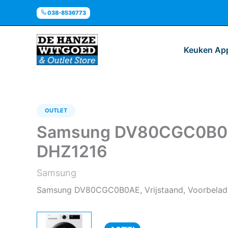
Ga
038-8536773
naar
de
inhoud
Keuken Ap
OUTLET
Samsung DV80CGC0B0AE 
DHZ1216
Samsung
Samsung DV80CGC0B0AE, Vrijstaand, Voorbeladi