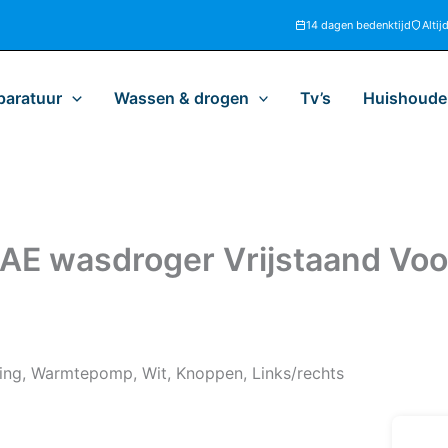
14 dagen bedenktijd
Altij
paratuur
Wassen & drogen
Tv’s
Huishoudel
wasdroger Vrijstaand Voor
ng, Warmtepomp, Wit, Knoppen, Links/rechts