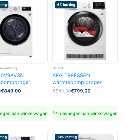
ting
6% korting
verpakking
Outlet
90V9AV3N
AEG TR8ESSEN
epompdroger
warmtepomp droger
nkelijke
Oorspronkelijke
Huidige
0
€
849,00
€
849,00
€
799,00
prijs
prijs
was:
is:
0.
0.
€849,00.
€799,00.
egen aan winkelwagen
Toevoegen aan winkelwagen
ting
13% korting