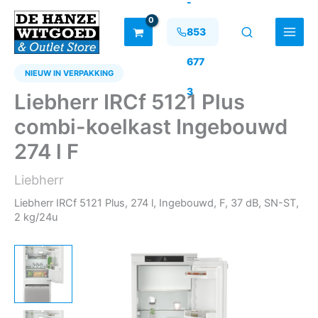
-
Ga
naar
853
de
inhoud
677
NIEUW IN VERPAKKING
3
Liebherr IRCf 5121 Plus
combi-koelkast Ingebouwd
274 l F
Liebherr
Liebherr IRCf 5121 Plus, 274 l, Ingebouwd, F, 37 dB, SN-ST,
2 kg/24u