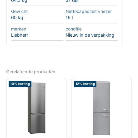
64,3 kg
37 dB
Gewicht
Nettocapaciteit vriezer
60 kg
16 l
merken
conditie
Liebherr
Nieuw in de verpakking
Gerelateerde producten
10% korting
12% korting