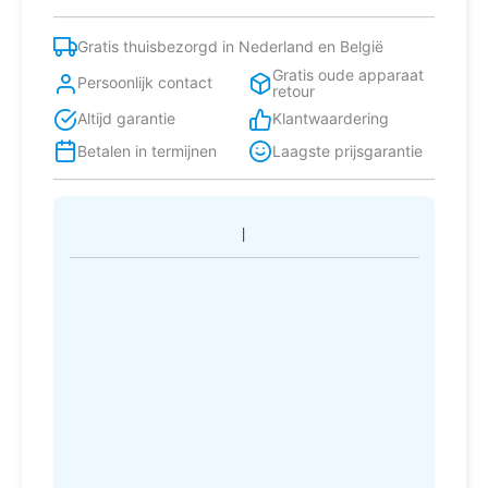
Ingebouwd
274
Gratis thuisbezorgd in Nederland en België
l
Gratis oude apparaat
F
Persoonlijk contact
retour
aantal
Altijd garantie
Klantwaardering
Betalen in termijnen
Laagste prijsgarantie