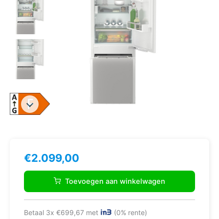
€
2.099,00
Liebherr
IRCf
Toevoegen aan winkelwagen
5121
Plus
combi-
Betaal 3x €699,67 met
(0% rente)
koelkast