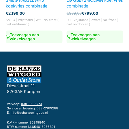
SMEG FAB32LWH5
LG GBB72MCDMN koel/vries
koel/vries combinatie
combinatie
Oorspronkelijke
Huidige
€
2.199,00
€
899,00
€
799,00
prijs
prijs
SMEG | Vrijstaand | Wit | No-frost (
LG | Vrijstaand | Zwart | No-frost (
was:
is:
niet ontdooien )
niet ontdooien )
€899,00.
€799,00.
Toevoegen aan
Toevoegen aan
winkelwagen
winkelwagen
Dieselstraat 11
8263AE Kampen
Verkoop:
038-8536773
Service en levering:
038-2309288
E:
info@dehanzewitgoed.nl
K.V.K.-nummer 85819840
BTW-nummer NL854813986B01