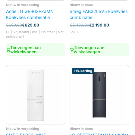
Nieuw in verpakking
Nieuw in doos
Actie LG GBB62PZJMN
Smeg FAB32LSV5 koel/vries
Koel/vries combinatie
combinatie
Oorspronkelijke
Huidige
Oorspronkelijke
Huidige
€
699,00
€
629,00
€
2.499,00
€
2.199,00
prijs
prijs
prijs
prijs
LG | Vrijstaand | RVS | No-frost ( niet
SMEG
was:
is:
was:
is:
ontdooien )
€699,00.
€629,00.
€2.499,00.
€2.199,00.
Toevoegen aan
Toevoegen aan
winkelwagen
winkelwagen
11% korting
Nieuw in verpakking
Nieuw in doos