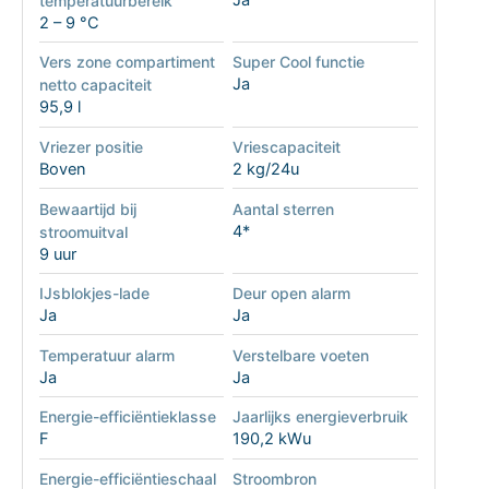
temperatuurbereik
2 – 9 °C
Vers zone compartiment
Super Cool functie
Ja
netto capaciteit
95,9 l
Vriezer positie
Vriescapaciteit
Boven
2 kg/24u
Bewaartijd bij
Aantal sterren
4*
stroomuitval
9 uur
IJsblokjes-lade
Deur open alarm
Ja
Ja
Temperatuur alarm
Verstelbare voeten
Ja
Ja
Energie-efficiëntieklasse
Jaarlijks energieverbruik
F
190,2 kWu
Energie-efficiëntieschaal
Stroombron