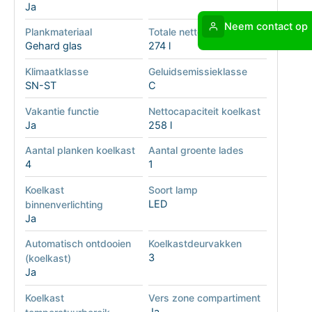
Ja
Neem contact op
Plankmateriaal
Totale nettocapaciteit
Gehard glas
274 l
Klimaatklasse
Geluidsemissieklasse
SN-ST
C
Vakantie functie
Nettocapaciteit koelkast
Ja
258 l
Aantal planken koelkast
Aantal groente lades
4
1
Koelkast
Soort lamp
LED
binnenverlichting
Ja
Automatisch ontdooien
Koelkastdeurvakken
3
(koelkast)
Ja
Koelkast
Vers zone compartiment
Ja