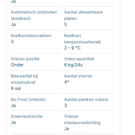
Ja
Automatisch ontdooien
Aantal uitneembare
(koelkast)
platen
Ja
5
Koelkastdeurvakken
Koelkast
3
temperatuurbereik
2 – 9 °C
Vriezer positie
Vriescapaciteit
Onder
6 kg/24u
Bewaartijd bij
Aantal sterren
4*
stroomuitval
9 uur
No Frost (vriezer)
Aantal planken vriezer
Ja
3
Snelvriesfunctie
Vriezer
Ja
interieurverlichting
Ja