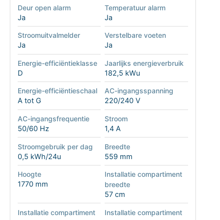
Deur open alarm
Temperatuur alarm
Ja
Ja
Stroomuitvalmelder
Verstelbare voeten
Ja
Ja
Energie-efficiëntieklasse
Jaarlijks energieverbruik
D
182,5 kWu
Energie-efficiëntieschaal
AC-ingangsspanning
A tot G
220/240 V
AC-ingangsfrequentie
Stroom
50/60 Hz
1,4 A
Stroomgebruik per dag
Breedte
0,5 kWh/24u
559 mm
Hoogte
Installatie compartiment
1770 mm
breedte
57 cm
Installatie compartiment
Installatie compartiment