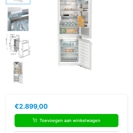
€
2.899,00
Liebherr
ICNdi
Toevoegen aan winkelwagen
5173
Peak