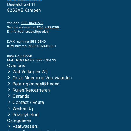
Dieselstraat 11
8263AE Kampen
Verkoop:
038-8536773
Service en levering:
038-2309288
E:
info@dehanzewitgoed.nl
K.V.K.-nummer 85819840
BTW-nummer NL854813986B01
Bank RABOBANK
IBAN: NL94 RABO 0372 6704 23
Over ons
Wat Verkopen Wij
Onze Algemene Voorwaarden
Betalingsmogelijkheden
Ruilen/Retourneren
Garantie
Contact / Route
Werken bij
Privacybeleid
Categorieën
Vaatwassers