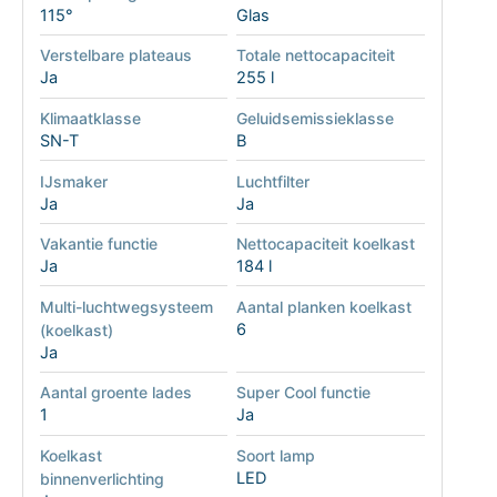
115°
Glas
Verstelbare plateaus
Totale nettocapaciteit
Ja
255 l
Klimaatklasse
Geluidsemissieklasse
SN-T
B
IJsmaker
Luchtfilter
Ja
Ja
Vakantie functie
Nettocapaciteit koelkast
Ja
184 l
Multi-luchtwegsysteem
Aantal planken koelkast
6
(koelkast)
Ja
Aantal groente lades
Super Cool functie
1
Ja
Koelkast
Soort lamp
LED
binnenverlichting