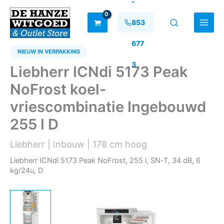
-
Ga
naar
853
de
inhoud
677
NIEUW IN VERPAKKING
3
Liebherr ICNdi 5173 Peak
NoFrost koel-
vriescombinatie Ingebouwd
255 l D
Liebherr | Inbouw | 178 cm hoog
Liebherr ICNdi 5173 Peak NoFrost, 255 l, SN-T, 34 dB, 6
kg/24u, D