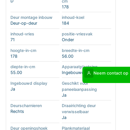
D
cm
178
Deur montage inbouw
inhoud-koel
Deur-op-deur
184
inhoud-vries
positie-vriesvak
71
Onder
hoogte-in-cm
breedte-in-cm
178
56.00
diepte-in-cm
Apparaatplaatsing
55.00
Ingebouwd
Neem contact op
Ingebouwd display
Geschikt voor
Ja
paneelaanpassing
Ja
Deurscharnieren
Draairichting deur
Rechts
verwisselbaar
Ja
Deur openingshoek
Plankmateriaal