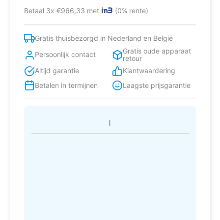
NoFrost
Betaal 3x €966,33 met
(0% rente)
koel-
vriescombinatie
Ingebouwd
Gratis thuisbezorgd in Nederland en België
255
Gratis oude apparaat
l
Persoonlijk contact
retour
D
Altijd garantie
Klantwaardering
aantal
Betalen in termijnen
Laagste prijsgarantie