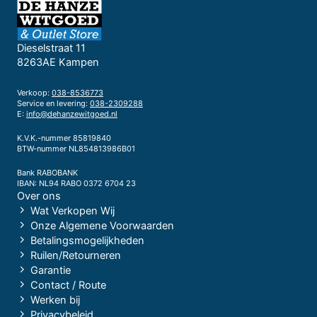
Dieselstraat 11
8263AE Kampen
Verkoop:
038-8536773
Service en levering:
038-2309288
E:
info@dehanzewitgoed.nl
K.V.K.-nummer 85819840
BTW-nummer NL854813986B01
Bank RABOBANK
IBAN: NL94 RABO 0372 6704 23
Over ons
Wat Verkopen Wij
Onze Algemene Voorwaarden
Betalingsmogelijkheden
Ruilen/Retourneren
Garantie
Contact / Route
Werken bij
Privacybeleid