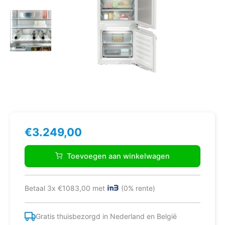
€
3.249,00
Liebherr
ICBDI
Toevoegen aan winkelwagen
5182-
20
koel/vries
Betaal 3x €1083,00 met
(0% rente)
combinatie
aantal
Gratis thuisbezorgd in Nederland en België