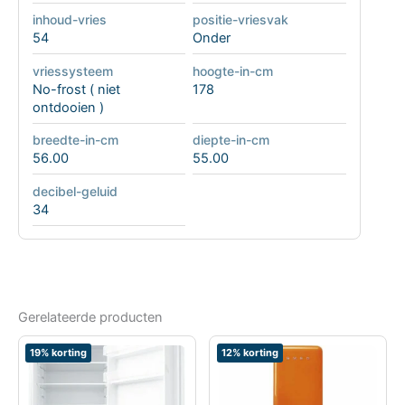
inhoud-vries
positie-vriesvak
54
Onder
vriessysteem
hoogte-in-cm
No-frost ( niet
178
ontdooien )
breedte-in-cm
diepte-in-cm
56.00
55.00
decibel-geluid
34
Gerelateerde producten
19% korting
12% korting