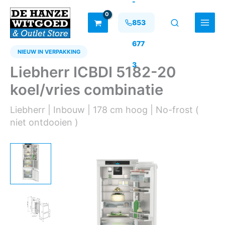
-
Ga
naar
853
de
inhoud
677
NIEUW IN VERPAKKING
3
Liebherr ICBDI 5182-20
koel/vries combinatie
Liebherr | Inbouw | 178 cm hoog | No-frost (
niet ontdooien )