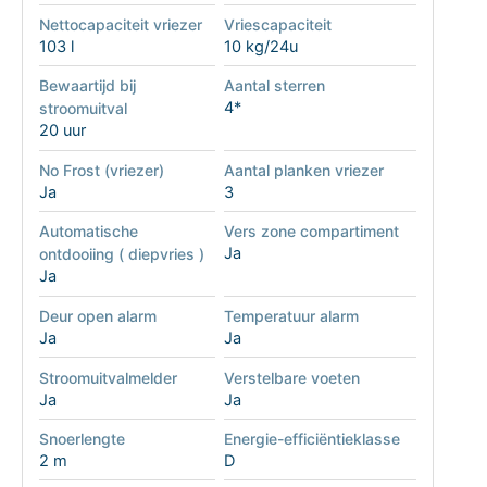
Nettocapaciteit vriezer
Vriescapaciteit
103 l
10 kg/24u
Bewaartijd bij
Aantal sterren
4*
stroomuitval
20 uur
No Frost (vriezer)
Aantal planken vriezer
Ja
3
Automatische
Vers zone compartiment
Ja
ontdooiing ( diepvries )
Ja
Deur open alarm
Temperatuur alarm
Ja
Ja
Stroomuitvalmelder
Verstelbare voeten
Ja
Ja
Snoerlengte
Energie-efficiëntieklasse
2 m
D