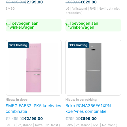
Oorspronkelijke
Huidige
Oorspronkelijke
Huidige
€
2.499,00
€
2.199,00
€
699,00
€
629,00
prijs
prijs
prijs
prijs
SMEG
LG | Vrijstaand | RVS | No-frost ( niet
was:
is:
was:
is:
ontdooien )
€2.499,00.
€2.199,00.
€699,00.
€629,00.
Toevoegen aan
Toevoegen aan
winkelwagen
winkelwagen
12% korting
13% korting
Nieuw in doos
Nieuw in verpakking
SMEG FAB32LPK5 koel/vries
Beko RCNA366E61XPN
combinatie
koel/vries combinatie
Oorspronkelijke
Huidige
Oorspronkelijke
Huidige
€
2.499,00
€
2.199,00
€
799,00
€
699,00
prijs
prijs
prijs
prijs
SMEG | Vrijstaand | Roze | No-frost (
Beko | Vrijstaand | RVS | No-frost (