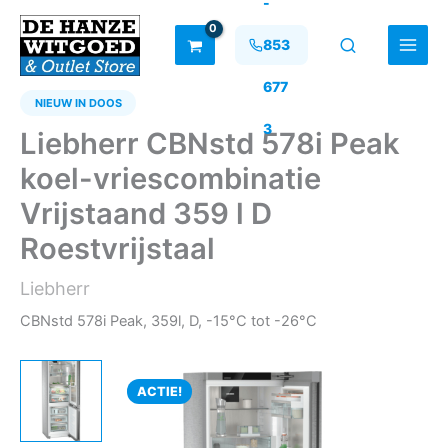
-
Ga
naar
853
de
inhoud
677
NIEUW IN DOOS
3
Liebherr CBNstd 578i Peak
koel-vriescombinatie
Vrijstaand 359 l D
Roestvrijstaal
Liebherr
CBNstd 578i Peak, 359l, D, -15°C tot -26°C
ACTIE!