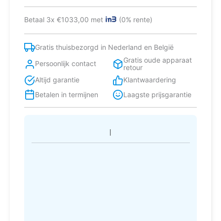
Peak
koel-
Betaal 3x €1033,00 met
(0% rente)
vriescombinatie
Vrijstaand
359
Gratis thuisbezorgd in Nederland en België
l
Gratis oude apparaat
D
Persoonlijk contact
retour
Roestvrijstaal
Altijd garantie
Klantwaardering
aantal
Betalen in termijnen
Laagste prijsgarantie