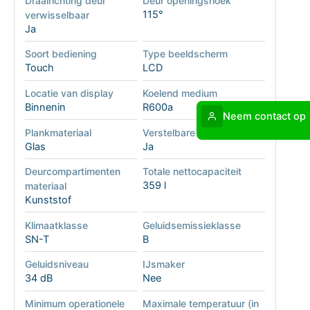
Draairichting deur
Deur openingshoek
115°
verwisselbaar
Ja
Soort bediening
Type beeldscherm
Touch
LCD
Locatie van display
Koelend medium
Binnenin
R600a
Neem contact op
Plankmateriaal
Verstelbare plateaus
Glas
Ja
Deurcompartimenten
Totale nettocapaciteit
359 l
materiaal
Kunststof
Klimaatklasse
Geluidsemissieklasse
SN-T
B
Geluidsniveau
IJsmaker
34 dB
Nee
Minimum operationele
Maximale temperatuur (in