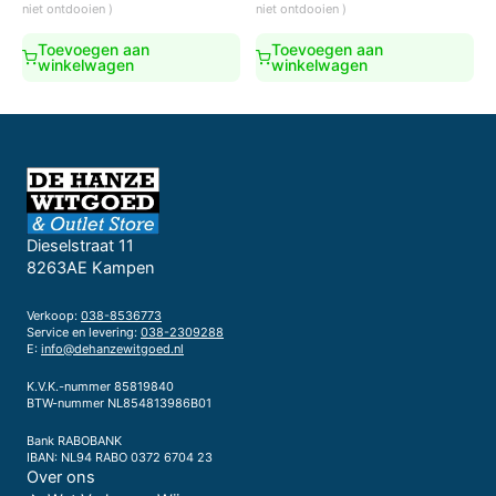
was:
is:
was:
is:
niet ontdooien )
niet ontdooien )
€2.499,00.
€2.199,00.
€799,00.
€699,00.
Toevoegen aan
Toevoegen aan
winkelwagen
winkelwagen
Dieselstraat 11
8263AE Kampen
Verkoop:
038-8536773
Service en levering:
038-2309288
E:
info@dehanzewitgoed.nl
K.V.K.-nummer 85819840
BTW-nummer NL854813986B01
Bank RABOBANK
IBAN: NL94 RABO 0372 6704 23
Over ons