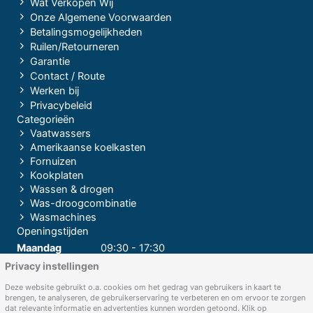
Wat Verkopen Wij
Onze Algemene Voorwaarden
Betalingsmogelijkheden
Ruilen/Retourneren
Garantie
Contact / Route
Werken bij
Privacybeleid
Categorieën
Vaatwassers
Amerikaanse koelkasten
Fornuizen
Kookplaten
Wassen & drogen
Was-droogcombinatie
Wasmachines
Openingstijden
Maandag
09:30 - 17:30
Privacy instellingen
Dinsdag
09:30 - 17:30
Woensdag
09:30 - 17:30
Deze website gebruikt o.a. cookies om het gedrag van gebruikers in kaart te
brengen, te analyseren, de gebruikerservaring te verbeteren en om ervoor te zorgen
Donderdag
09:30 - 17:30
dat relevante informatie en advertenties kunnen worden getoond. Klik op