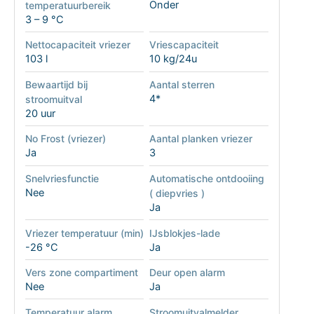
Onder
temperatuurbereik
3 – 9 °C
Nettocapaciteit vriezer
Vriescapaciteit
103 l
10 kg/24u
Bewaartijd bij
Aantal sterren
4*
stroomuitval
20 uur
No Frost (vriezer)
Aantal planken vriezer
Ja
3
Snelvriesfunctie
Automatische ontdooiing
Nee
( diepvries )
Ja
Vriezer temperatuur (min)
IJsblokjes-lade
-26 °C
Ja
Vers zone compartiment
Deur open alarm
Nee
Ja
Temperatuur alarm
Stroomuitvalmelder