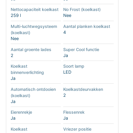
Nettocapaciteit koelkast
No Frost (koelkast)
259 l
Nee
Multi-luchtwegsysteem
Aantal planken koelkast
4
(koelkast)
Nee
Aantal groente lades
Super Cool functie
2
Ja
Koelkast
Soort lamp
LED
binnenverlichting
Ja
Automatisch ontdooien
Koelkastdeurvakken
2
(koelkast)
Ja
Eierenrekje
Flessenrek
Ja
Ja
Koelkast
Vriezer positie