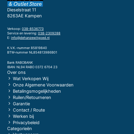
Dieselstraat 11
8263AE Kampen
Verkoop:
038-8536773
Service en levering:
038-2309288
E:
info@dehanzewitgoed.nl
K.V.K.-nummer 85819840
BTW-nummer NL854813986B01
Bank RABOBANK
IBAN: NL94 RABO 0372 6704 23
Over ons
Wat Verkopen Wij
Onze Algemene Voorwaarden
Betalingsmogelijkheden
Ruilen/Retourneren
Garantie
Contact / Route
Werken bij
Privacybeleid
Categorieën