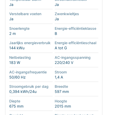
Ja
Ja
Verstelbare voeten
Zwenkwieltjes
Ja
Ja
Snoerlengte
Energie-efficiëntieklasse
2 m
B
Jaarlijks energieverbruik
Energie-efficiëntieschaal
144 kWu
A tot G
Netbelasting
AC-ingangsspanning
183 W
220/240 V
AC-ingangsfrequentie
Stroom
50/60 Hz
1,4 A
Stroomgebruik per dag
Breedte
0,394 kWh/24u
597 mm
Diepte
Hoogte
675 mm
2015 mm