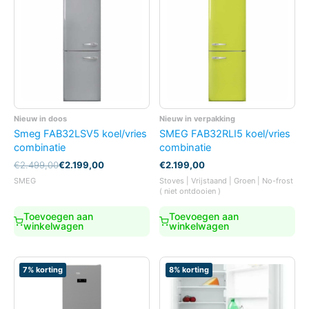
Nieuw in doos
Nieuw in verpakking
Smeg FAB32LSV5 koel/vries
SMEG FAB32RLI5 koel/vries
combinatie
combinatie
Oorspronkelijke
Huidige
€
2.499,00
€
2.199,00
€
2.199,00
prijs
prijs
SMEG
Stoves | Vrijstaand | Groen | No-frost
was:
is:
( niet ontdooien )
€2.499,00.
€2.199,00.
Toevoegen aan
Toevoegen aan
winkelwagen
winkelwagen
7% korting
8% korting