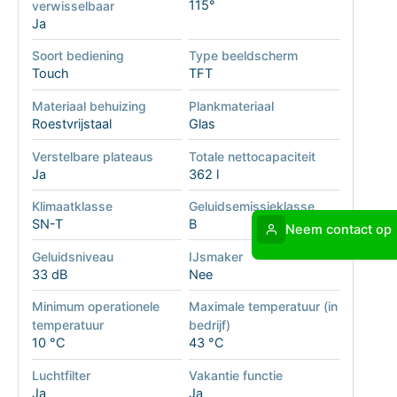
115°
verwisselbaar
Ja
Soort bediening
Type beeldscherm
Touch
TFT
Materiaal behuizing
Plankmateriaal
Roestvrijstaal
Glas
Verstelbare plateaus
Totale nettocapaciteit
Ja
362 l
Klimaatklasse
Geluidsemissieklasse
SN-T
B
Neem contact op
Geluidsniveau
IJsmaker
33 dB
Nee
Minimum operationele
Maximale temperatuur (in
temperatuur
bedrijf)
10 °C
43 °C
Luchtfilter
Vakantie functie
Ja
Ja