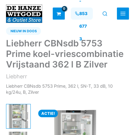
-
Ga
naar
853
de
inhoud
677
NIEUW IN DOOS
3
Liebherr CBNsdb 5753
Prime koel-vriescombinatie
Vrijstaand 362 l B Zilver
Liebherr
Liebherr CBNsdb 5753 Prime, 362 l, SN-T, 33 dB, 10
kg/24u, B, Zilver
ACTIE!