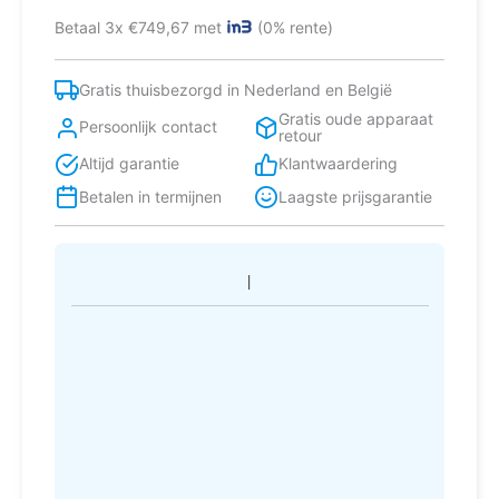
koel-
Betaal 3x €749,67 met
(0% rente)
vriescombinatie
Vrijstaand
362
Gratis thuisbezorgd in Nederland en België
l
Gratis oude apparaat
B
Persoonlijk contact
retour
Zilver
Altijd garantie
Klantwaardering
aantal
Betalen in termijnen
Laagste prijsgarantie