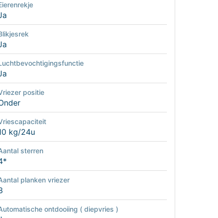
Eierenrekje
Ja
Blikjesrek
Ja
Luchtbevochtigingsfunctie
Ja
Vriezer positie
Onder
Vriescapaciteit
10 kg/24u
Aantal sterren
4*
Aantal planken vriezer
3
Automatische ontdooiing ( diepvries )