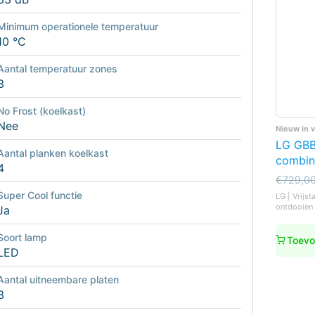
Minimum operationele temperatuur
10 °C
Aantal temperatuur zones
3
No Frost (koelkast)
Nee
Nieuw in 
LG GBB
Aantal planken koelkast
combin
4
Oorspro
Huidige
€
729,0
prijs
prijs
Super Cool functie
LG | Vrijst
was:
is:
ontdooien 
Ja
€729,0
€679,0
Soort lamp
Toevo
LED
Aantal uitneembare platen
3