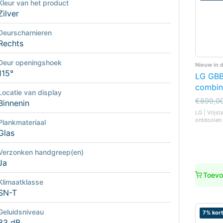
Kleur van het product
Zilver
Deurscharnieren
Rechts
Deur openingshoek
Nieuw in 
115°
LG GBB
combin
Locatie van display
Oorspro
Huidige
€
899,0
Binnenin
prijs
prijs
LG | Vrijst
was:
is:
ontdooien 
Plankmateriaal
€899,0
€749,0
Glas
Verzonken handgreep(en)
Ja
Toevo
Klimaatklasse
SN-T
Geluidsniveau
7% kort
33 dB