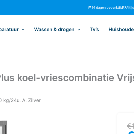
14 dagen bedenktijd
Altij
paratuur
Wassen & drogen
Tv’s
Huishoudel
us koel-vriescombinatie Vrijs
 kg/24u, A, Zilver
Oo
H
€
pr
pr