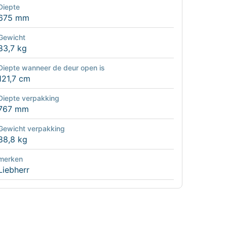
Diepte
675 mm
Gewicht
83,7 kg
Diepte wanneer de deur open is
121,7 cm
Diepte verpakking
767 mm
Gewicht verpakking
88,8 kg
merken
Liebherr