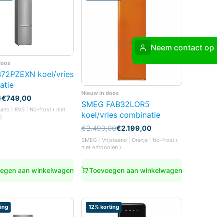
Neem contact op
doos
72PZEXN koel/vries
atie
Nieuw in doos
nkelijke
0
€
749,00
SMEG FAB32LOR5
aand | RVS | No-frost ( niet
koel/vries combinatie
)
0.
0.
Oorspronkelijke
Huidige
€
2.499,00
€
2.199,00
prijs
prijs
SMEG | Vrijstaand | Oranje | No-frost (
was:
is:
niet ontdooien )
€2.499,00.
€2.199,00.
egen aan winkelwagen
Toevoegen aan winkelwagen
ing
12% korting