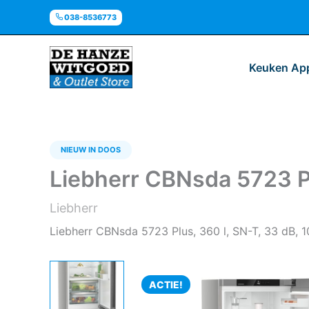
Ga
038-8536773
naar
de
inhoud
Keuken Ap
NIEUW IN DOOS
Liebherr CBNsda 5723 Pl
Liebherr
Liebherr CBNsda 5723 Plus, 360 l, SN-T, 33 dB, 10
ACTIE!