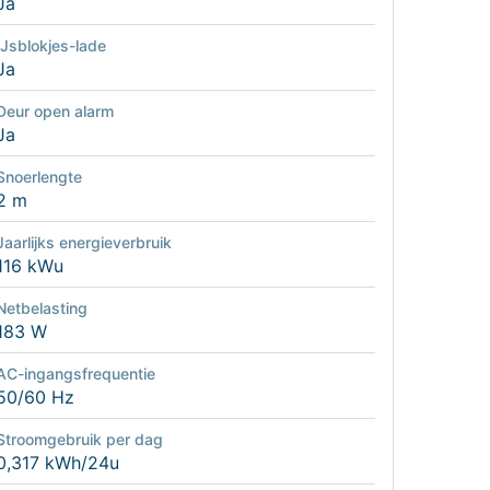
Ja
IJsblokjes-lade
Ja
Deur open alarm
Ja
Snoerlengte
2 m
Jaarlijks energieverbruik
116 kWu
Netbelasting
183 W
AC-ingangsfrequentie
50/60 Hz
Stroomgebruik per dag
0,317 kWh/24u