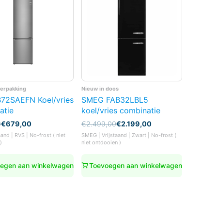
verpakking
Nieuw in doos
72SAEFN Koel/vries
SMEG FAB32LBL5
atie
koel/vries combinatie
nkelijke
Oorspronkelijke
Huidige
0
€
679,00
€
2.499,00
€
2.199,00
prijs
prijs
aand | RVS | No-frost ( niet
SMEG | Vrijstaand | Zwart | No-frost (
was:
is:
)
niet ontdooien )
0.
0.
€2.499,00.
€2.199,00.
egen aan winkelwagen
Toevoegen aan winkelwagen