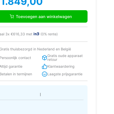
€
1.849,00
as:
:
bherr
1.899,00.
1.849,00.
Nsda
Toevoegen aan winkelwagen
23
s
l-
escombinatie
aal 3x €616,33 met
(0% rente)
jstaand
0
Gratis thuisbezorgd in Nederland en België
Gratis oude apparaat
Persoonlijk contact
er
retour
tal
Altijd garantie
Klantwaardering
Betalen in termijnen
Laagste prijsgarantie