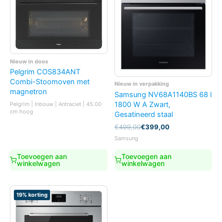
Nieuw in doos
Pelgrim COS834ANT
Combi-Stoomoven met
Nieuw in verpakking
magnetron
Samsung NV68A1140BS 68 l
1800 W A Zwart,
Pelgrim | Inbouw | Antraciet | 45.00
cm hoog
Gesatineerd staal
Oorspronkelijke
Huidige
€
499,00
€
399,00
prijs
prijs
Samsung
was:
is:
€499,00.
€399,00.
Toevoegen aan
Toevoegen aan
winkelwagen
winkelwagen
19% korting