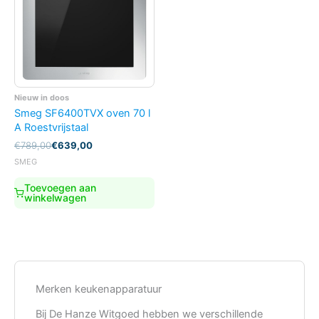
Nieuw in doos
Smeg SF6400TVX oven 70 l
A Roestvrijstaal
Oorspronkelijke
Huidige
€
789,00
€
639,00
prijs
prijs
SMEG
was:
is:
€789,00.
€639,00.
Toevoegen aan
winkelwagen
Merken keukenapparatuur
Bij De Hanze Witgoed hebben we verschillende