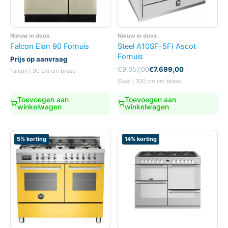
Nieuw in doos
Nieuw in doos
Falcon Elan 90 Fornuis
Steel A10SF-5FI Ascot
Fornuis
Prijs op aanvraag
Oorspronkelijke
Huidige
€
9.057,00
€
7.699,00
Falcon | 90 cm cm breed
prijs
prijs
Steel | 100 cm cm breed
was:
is:
€9.057,00.
€7.699,00.
Toevoegen aan
Toevoegen aan
winkelwagen
winkelwagen
5% korting
14% korting