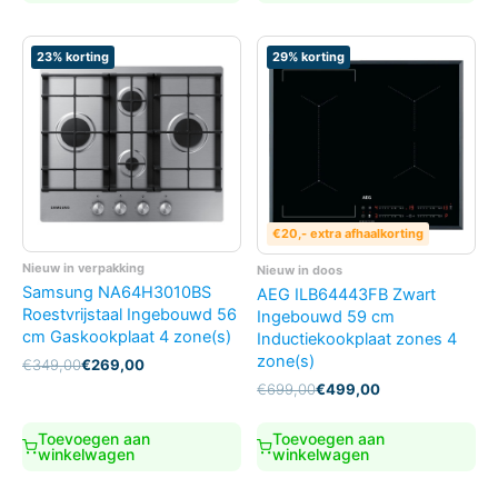
23% korting
29% korting
€20,- extra afhaalkorting
Nieuw in verpakking
Nieuw in doos
Samsung NA64H3010BS
AEG ILB64443FB Zwart
Roestvrijstaal Ingebouwd 56
Ingebouwd 59 cm
cm Gaskookplaat 4 zone(s)
Inductiekookplaat zones 4
zone(s)
Oorspronkelijke
Huidige
€
349,00
€
269,00
prijs
prijs
Oorspronkelijke
Huidige
€
699,00
€
499,00
was:
is:
prijs
prijs
€349,00.
€269,00.
was:
is:
Toevoegen aan
Toevoegen aan
€699,00.
€499,00.
winkelwagen
winkelwagen