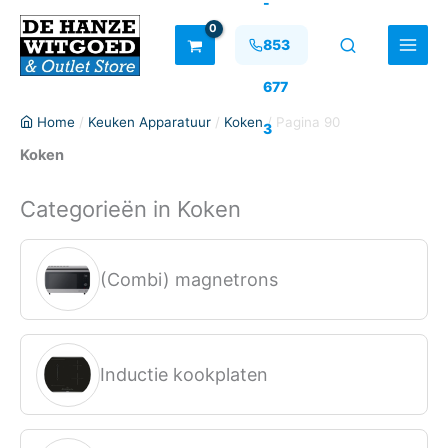
-
Ga
naar
853
de
inhoud
677
Home
/
Keuken Apparatuur
/
Koken
/ Pagina 90
3
Koken
Categorieën in Koken
(Combi) magnetrons
Inductie kookplaten