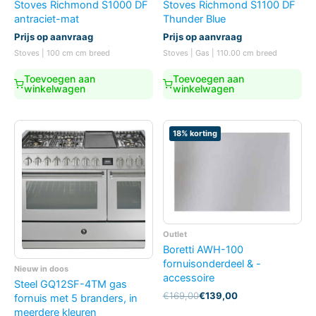
Stoves Richmond S1000 DF
Stoves Richmond S1100 DF
antraciet-mat
Thunder Blue
Prijs op aanvraag
Prijs op aanvraag
Stoves | 100 cm cm breed
Stoves | Gas | 110.00 cm breed
Toevoegen aan
Toevoegen aan
winkelwagen
winkelwagen
18% korting
Outlet
Boretti AWH-100
fornuisonderdeel & -
Nieuw in doos
accessoire
Steel GQ12SF-4TM gas
Oorspronkelijke
Huidige
€
169,00
€
139,00
fornuis met 5 branders, in
prijs
prijs
meerdere kleuren