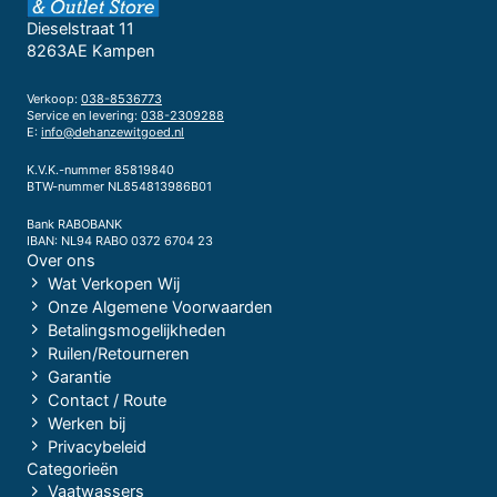
Dieselstraat 11
8263AE Kampen
Verkoop:
038-8536773
Service en levering:
038-2309288
E:
info@dehanzewitgoed.nl
K.V.K.-nummer 85819840
BTW-nummer NL854813986B01
Bank RABOBANK
IBAN: NL94 RABO 0372 6704 23
Over ons
Wat Verkopen Wij
Onze Algemene Voorwaarden
Betalingsmogelijkheden
Ruilen/Retourneren
Garantie
Contact / Route
Werken bij
Privacybeleid
Categorieën
Vaatwassers