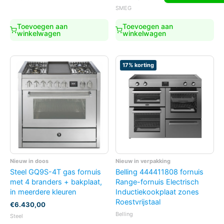
was:
is:
prijs
prijs
SMEG
€3.850,00.
€1.999,00.
was:
is:
€4.999,00.
€4.899,00.
Toevoegen aan
Toevoegen aan
winkelwagen
winkelwagen
17% korting
Nieuw in doos
Nieuw in verpakking
Steel GQ9S-4T gas fornuis
Belling 444411808 fornuis
met 4 branders + bakplaat,
Range-fornuis Electrisch
in meerdere kleuren
Inductiekookplaat zones
Roestvrijstaal
€
6.430,00
Belling
Steel