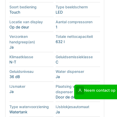
Soort bediening
Type beeldscherm
Touch
LED
Locatie van display
Aantal compressoren
Op de deur
1
Verzonken
Totale nettocapaciteit
632 l
handgreep(en)
Ja
Klimaatklasse
Geluidsemissieklasse
N-T
C
Geluidsniveau
Water dispenser
36 dB
Ja
IJsmaker
Plaatsing van de
Neem contact op
Ja
dispenser
Door de deur
Type watervoorziening
IJsblokjesautomaat
Watertank
Ja