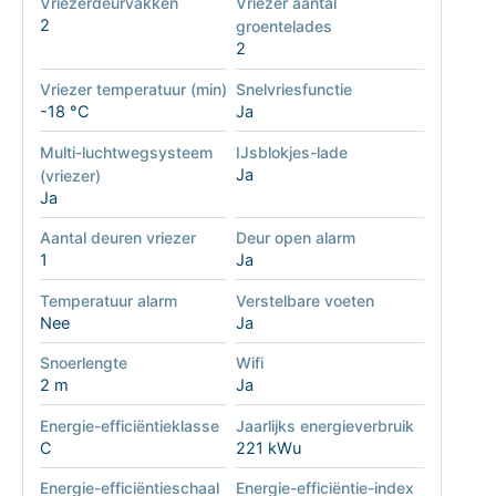
Vriezerdeurvakken
Vriezer aantal
2
groentelades
2
Vriezer temperatuur (min)
Snelvriesfunctie
-18 °C
Ja
Multi-luchtwegsysteem
IJsblokjes-lade
Ja
(vriezer)
Ja
Aantal deuren vriezer
Deur open alarm
1
Ja
Temperatuur alarm
Verstelbare voeten
Nee
Ja
Snoerlengte
Wifi
2 m
Ja
Energie-efficiëntieklasse
Jaarlijks energieverbruik
C
221 kWu
Energie-efficiëntieschaal
Energie-efficiëntie-index