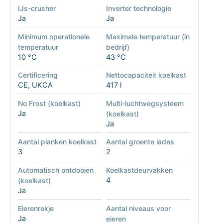
IJs-crusher
Inverter technologie
Ja
Ja
Minimum operationele
Maximale temperatuur (in
temperatuur
bedrijf)
10 °C
43 °C
Certificering
Nettocapaciteit koelkast
CE, UKCA
417 l
No Frost (koelkast)
Multi-luchtwegsysteem
Ja
(koelkast)
Ja
Aantal planken koelkast
Aantal groente lades
3
2
Automatisch ontdooien
Koelkastdeurvakken
4
(koelkast)
Ja
Eierenrekje
Aantal niveaus voor
Ja
eieren