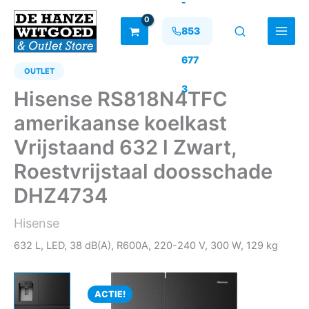
-
Ga
naar
853
de
inhoud
677
OUTLET
3
Hisense RS818N4TFC
amerikaanse koelkast
Vrijstaand 632 l Zwart,
Roestvrijstaal doosschade
DHZ4734
Hisense
632 L, LED, 38 dB(A), R600A, 220-240 V, 300 W, 129 kg
ACTIE!