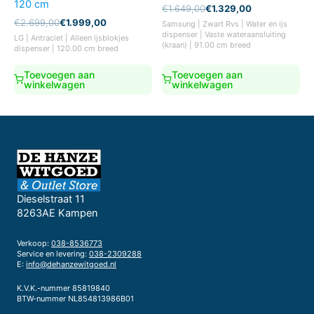
120 cm
Oorspronkelijke
Huidige
€
1.649,00
€
1.329,00
prijs
prijs
Oorspronkelijke
Huidige
€
2.699,00
€
1.999,00
Samsung | Zwart Rvs | Water en ijs
was:
is:
prijs
prijs
dispenser | Vaste wateraansluiting
LG | Antraciet | Alleen ijsblokjes
€1.649,00.
€1.329,00.
was:
is:
(kraan) | 91.00 cm breed
dispenser | 120.00 cm breed
€2.699,00.
€1.999,00.
Toevoegen aan
Toevoegen aan
winkelwagen
winkelwagen
Dieselstraat 11
8263AE Kampen
Verkoop:
038-8536773
Service en levering:
038-2309288
E:
info@dehanzewitgoed.nl
K.V.K.-nummer 85819840
BTW-nummer NL854813986B01