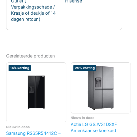
Outlet (
Hisense
Verpakkingsschade /
Krasje of deukje of 14
dagen retour )
Gerelateerde producten
14% korting
25% korting
Nieuw in doos
Actie LG GSJV31DSXF
Nieuw in doos
Amerikaanse koelkast
Samsung RS65R54412C –