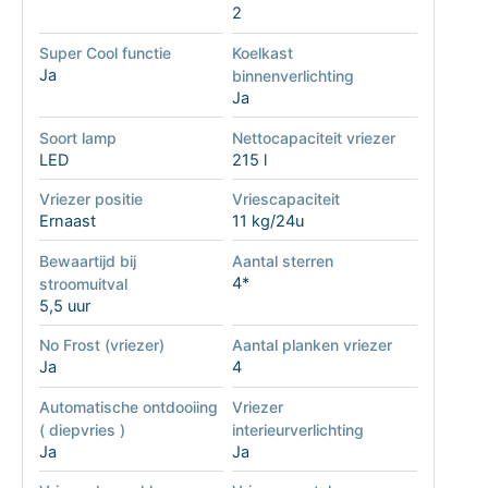
2
Super Cool functie
Koelkast
Ja
binnenverlichting
Ja
Soort lamp
Nettocapaciteit vriezer
LED
215 l
Vriezer positie
Vriescapaciteit
Ernaast
11 kg/24u
Bewaartijd bij
Aantal sterren
4*
stroomuitval
5,5 uur
No Frost (vriezer)
Aantal planken vriezer
Ja
4
Automatische ontdooiing
Vriezer
( diepvries )
interieurverlichting
Ja
Ja