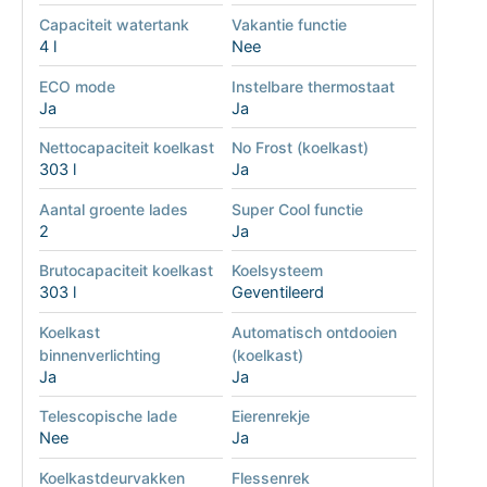
Capaciteit watertank
Vakantie functie
4 l
Nee
ECO mode
Instelbare thermostaat
Ja
Ja
Nettocapaciteit koelkast
No Frost (koelkast)
303 l
Ja
Aantal groente lades
Super Cool functie
2
Ja
Brutocapaciteit koelkast
Koelsysteem
303 l
Geventileerd
Koelkast
Automatisch ontdooien
binnenverlichting
(koelkast)
Ja
Ja
Telescopische lade
Eierenrekje
Nee
Ja
Koelkastdeurvakken
Flessenrek