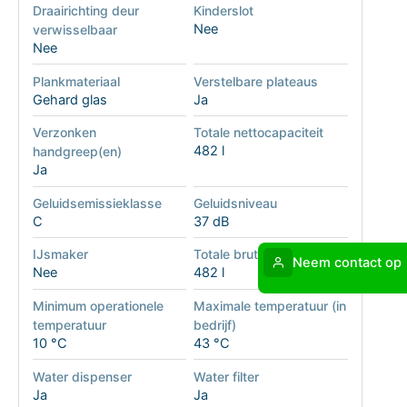
Draairichting deur
Kinderslot
Nee
verwisselbaar
Nee
Plankmateriaal
Verstelbare plateaus
Gehard glas
Ja
Verzonken
Totale nettocapaciteit
482 l
handgreep(en)
Ja
Geluidsemissieklasse
Geluidsniveau
C
37 dB
IJsmaker
Totale brutocapaciteit
Neem contact op
Nee
482 l
Minimum operationele
Maximale temperatuur (in
temperatuur
bedrijf)
10 °C
43 °C
Water dispenser
Water filter
Ja
Ja