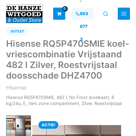
-
Ga
naar
853
de
inhoud
677
OUTLET
3
Hisense RQ5P470SMIE koel-
vriescombinatie Vrijstaand
482 l Zilver, Roestvrijstaal
doosschade DHZ4700
Hisense
Hisense RQ5P470SMIE, 482 l, No Frost (koelkast), 8
kg/24u, E, Vers zone compartiment, Zilver, Roestvrijstaal
ACTIE!