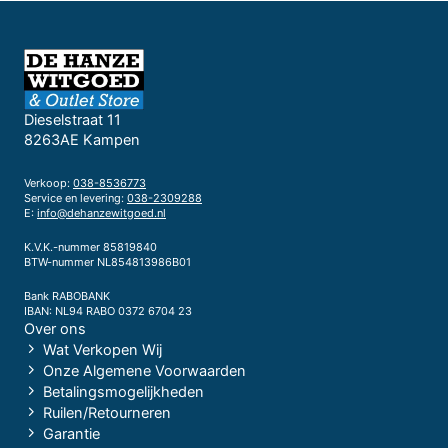
Dieselstraat 11
8263AE Kampen
Verkoop:
038-8536773
Service en levering:
038-2309288
E:
info@dehanzewitgoed.nl
K.V.K.-nummer 85819840
BTW-nummer NL854813986B01
Bank RABOBANK
IBAN: NL94 RABO 0372 6704 23
Over ons
Wat Verkopen Wij
Onze Algemene Voorwaarden
Betalingsmogelijkheden
Ruilen/Retourneren
Garantie