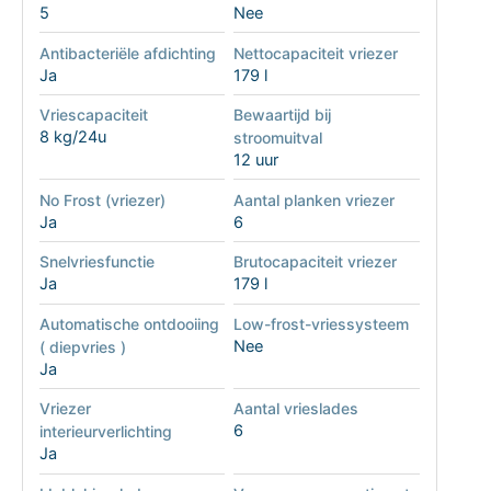
5
Nee
Antibacteriële afdichting
Nettocapaciteit vriezer
Ja
179 l
Vriescapaciteit
Bewaartijd bij
8 kg/24u
stroomuitval
12 uur
No Frost (vriezer)
Aantal planken vriezer
Ja
6
Snelvriesfunctie
Brutocapaciteit vriezer
Ja
179 l
Automatische ontdooiing
Low-frost-vriessysteem
Nee
( diepvries )
Ja
Vriezer
Aantal vrieslades
6
interieurverlichting
Ja