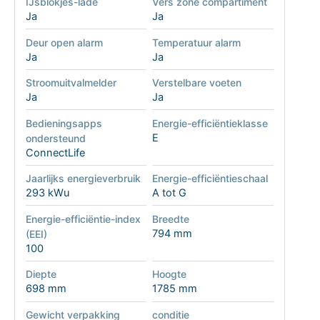
IJsblokjes-lade
Vers zone compartiment
Ja
Ja
Deur open alarm
Temperatuur alarm
Ja
Ja
Stroomuitvalmelder
Verstelbare voeten
Ja
Ja
Bedieningsapps
Energie-efficiëntieklasse
E
ondersteund
ConnectLife
Jaarlijks energieverbruik
Energie-efficiëntieschaal
293 kWu
A tot G
Energie-efficiëntie-index
Breedte
794 mm
(EEI)
100
Diepte
Hoogte
698 mm
1785 mm
Gewicht verpakking
conditie