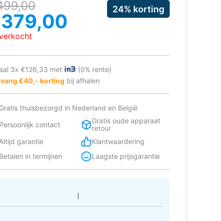
rspronkelijke
uidige
499,00
24% korting
ijs
ijs
€
379,00
as:
:
tverkocht
499,00.
379,00.
aal 3x €126,33 met
(0% rente)
vang €40,- korting
bij afhalen
Gratis thuisbezorgd in Nederland en België
Gratis oude apparaat
Persoonlijk contact
retour
Altijd garantie
Klantwaardering
Betalen in termijnen
Laagste prijsgarantie