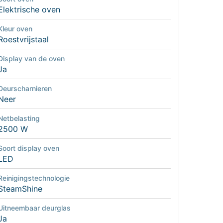
Elektrische oven
Kleur oven
Roestvrijstaal
Display van de oven
Ja
Deurscharnieren
Neer
Netbelasting
2500 W
Soort display oven
LED
Reinigingstechnologie
SteamShine
Uitneembaar deurglas
Ja