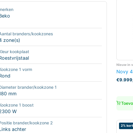
merken
Beko
Aantal branders/kookzones
4 zone(s)
Kleur kookplaat
Roestvrijstaal
Nieuw in 
Kookzone 1 vorm
Novy 4
Rond
€
9.999
Diameter brander/kookzone 1
180 mm
Toevo
Kookzone 1 boost
2300 W
Positie brander/kookzone 2
2% kort
Links achter