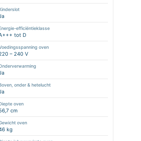
Kinderslot
Ja
Energie-efficiëntieklasse
A+++ tot D
Voedingsspanning oven
220 – 240 V
Onderverwarming
Ja
Boven, onder & hetelucht
Ja
Diepte oven
56,7 cm
Gewicht oven
46 kg