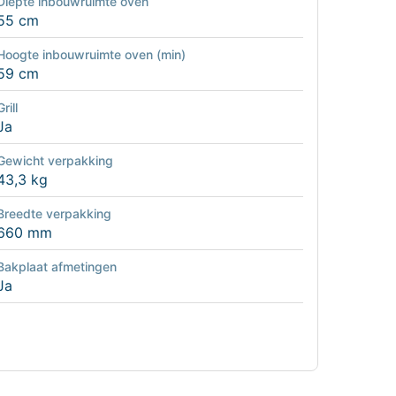
Diepte inbouwruimte oven
55 cm
Hoogte inbouwruimte oven (min)
59 cm
Grill
Ja
Gewicht verpakking
43,3 kg
Breedte verpakking
660 mm
Bakplaat afmetingen
Ja