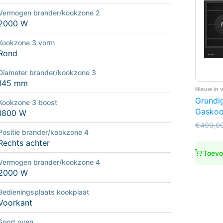
Vermogen brander/kookzone 2
2000 W
Kookzone 3 vorm
Rond
Diameter brander/kookzone 3
145 mm
Nieuw in 
Grundi
Kookzone 3 boost
Gaskoo
1800 W
Oorspro
Huidige
€
499,0
Positie brander/kookzone 4
prijs
prijs
Rechts achter
was:
is:
€499,0
€489,0
Toevo
Vermogen brander/kookzone 4
2000 W
Bedieningsplaats kookplaat
Voorkant
Soort oven