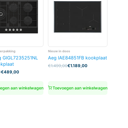
verpakking
Nieuw in doos
g GIGL7235251NL
Aeg IAE84851FB kookplaat
kplaat
Oorspronkelijke
Huidige
€
1.499,00
€
1.189,00
prijs
prijs
nkelijke
0
€
489,00
was:
is:
€1.499,00.
€1.189,00.
0.
0.
egen aan winkelwagen
Toevoegen aan winkelwagen