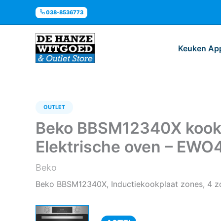
Ga
038-8536773
naar
de
inhoud
Keuken Ap
OUTLET
Beko BBSM12340X kookto
Elektrische oven – EWO
Beko
Beko BBSM12340X, Inductiekookplaat zones, 4 zon