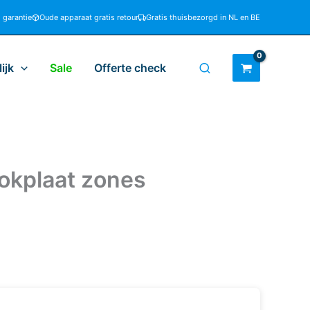
d garantie
Oude apparaat gratis retour
Gratis thuisbezorgd in NL en BE
ijk
Sale
Offerte check
okplaat zones