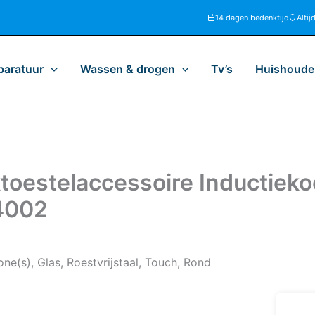
14 dagen bedenktijd
Altij
paratuur
Wassen & drogen
Tv’s
Huishoudel
estelaccessoire Inductieko
4002
e(s), Glas, Roestvrijstaal, Touch, Rond