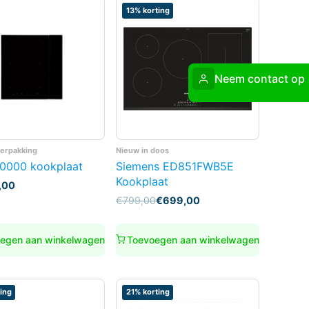
13% korting
Neem contact op
verpakking
Nieuw in doos
0000 kookplaat
Siemens ED851FWB5E
Kookplaat
,00
Oorspronkelijke
Huidige
€
799,00
€
699,00
prijs
prijs
was:
is:
€799,00.
€699,00.
egen aan winkelwagen
Toevoegen aan winkelwagen
ing
21% korting