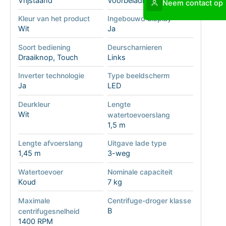
Vrijstaand
Voorbelading
Neem contact op
Kleur van het product
Ingebouwd display
Wit
Ja
Soort bediening
Deurscharnieren
Draaiknop, Touch
Links
Inverter technologie
Type beeldscherm
Ja
LED
Deurkleur
Lengte
Wit
watertoevoerslang
1,5 m
Lengte afvoerslang
Uitgave lade type
1,45 m
3-weg
Watertoevoer
Nominale capaciteit
Koud
7 kg
Maximale
Centrifuge-droger klasse
B
centrifugesnelheid
1400 RPM