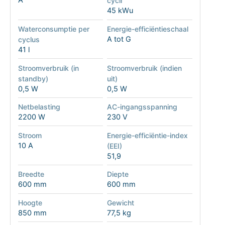
A
cycli
45 kWu
Waterconsumptie per
Energie-efficiëntieschaal
A tot G
cyclus
41 l
Stroomverbruik (in
Stroomverbruik (indien
standby)
uit)
0,5 W
0,5 W
Netbelasting
AC-ingangsspanning
2200 W
230 V
Stroom
Energie-efficiëntie-index
10 A
(EEI)
51,9
Breedte
Diepte
600 mm
600 mm
Hoogte
Gewicht
850 mm
77,5 kg