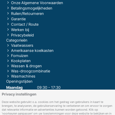
Onze Algemene Voorwaarden
Betalingsmogelijkheden
Ruilen/Retourneren
Garantie
Contact / Route
Werken bij
Privacybeleid
Categorieën
Vaatwassers
Amerikaanse koelkasten
Fornuizen
Kookplaten
Wassen & drogen
Was-droogcombinatie
Wasmachines
Openingstijden
Maandag
09:30 - 17:30
Privacy instellingen
Dinsdag
09:30 - 17:30
Woensdag
09:30 - 17:30
Deze website gebruikt o.a. cookies om het gedrag van gebruikers in kaart te
brengen, te analyseren, de gebruikerservaring te verbeteren en om ervoor te zorgen
Donderdag
09:30 - 17:30
dat relevante informatie en advertenties kunnen worden getoond. Klik op
'voorkeuren aanpassen' om uw toestemmingen voor deze website te bekijken en in