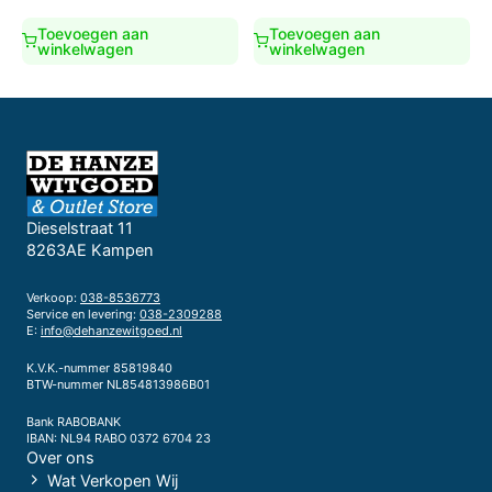
€639,00.
€579,00.
Toevoegen aan
Toevoegen aan
winkelwagen
winkelwagen
Dieselstraat 11
8263AE Kampen
Verkoop:
038-8536773
Service en levering:
038-2309288
E:
info@dehanzewitgoed.nl
K.V.K.-nummer 85819840
BTW-nummer NL854813986B01
Bank RABOBANK
IBAN: NL94 RABO 0372 6704 23
Over ons
Wat Verkopen Wij