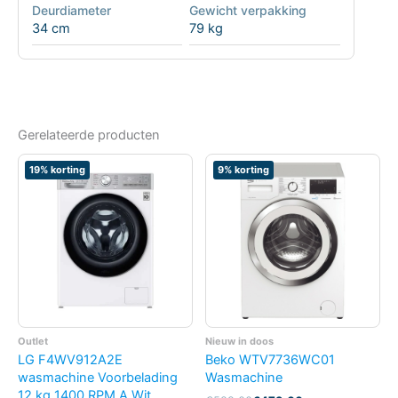
Deurdiameter
Gewicht verpakking
34 cm
79 kg
Gerelateerde producten
19% korting
9% korting
Outlet
Nieuw in doos
LG F4WV912A2E
Beko WTV7736WC01
wasmachine Voorbelading
Wasmachine
12 kg 1400 RPM A Wit