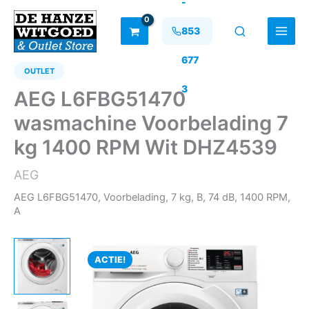
-
Ga
naar
853
de
inhoud
677
OUTLET
3
AEG L6FBG51470
wasmachine Voorbelading 7
kg 1400 RPM Wit DHZ4539
AEG
AEG L6FBG51470, Voorbelading, 7 kg, B, 74 dB, 1400 RPM,
A
ACTIE!