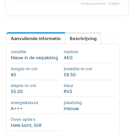
Productnummer: 133864
Aanvullende informatie
Beschrijving
conditie
merken
Nieuw in de verpakking
AEG
hoogte-in-cm
breedte-in-cm
60
59.50
diepte-in-cm
kleur
55.00
RVS
energieklasse
plaatsing
A+++
Inbouw
Oven optie's
Hete lucht
,
Grill