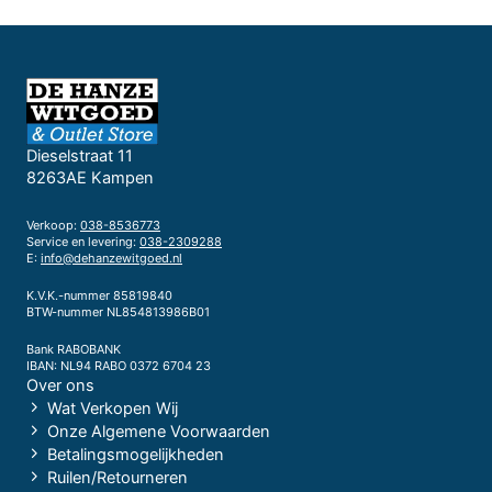
Dieselstraat 11
8263AE Kampen
Verkoop:
038-8536773
Service en levering:
038-2309288
E:
info@dehanzewitgoed.nl
K.V.K.-nummer 85819840
BTW-nummer NL854813986B01
Bank RABOBANK
IBAN: NL94 RABO 0372 6704 23
Over ons
Wat Verkopen Wij
Onze Algemene Voorwaarden
Betalingsmogelijkheden
Ruilen/Retourneren