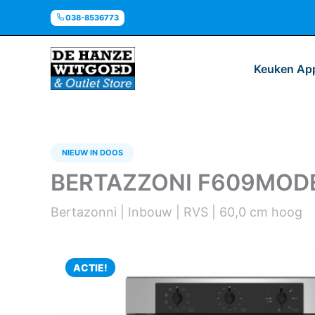
Ga
038-8536773
naar
de
inhoud
Keuken Ap
NIEUW IN DOOS
BERTAZZONI F609MODE
Bertazonni | Inbouw | RVS | 60,0 cm hoog
ACTIE!