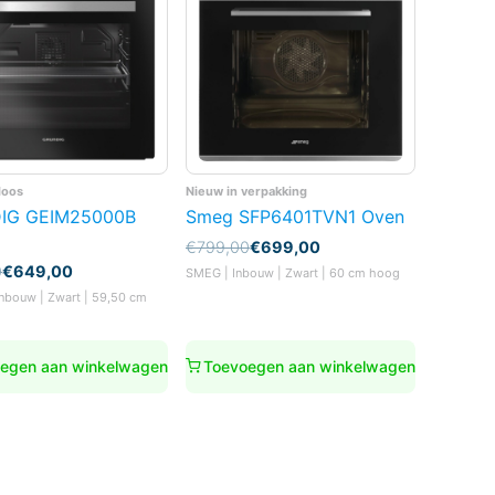
doos
Nieuw in verpakking
IG GEIM25000B
Smeg SFP6401TVN1 Oven
Oorspronkelijke
Huidige
€
799,00
€
699,00
prijs
prijs
nkelijke
0
€
649,00
SMEG | Inbouw | Zwart | 60 cm hoog
was:
is:
Inbouw | Zwart | 59,50 cm
€799,00.
€699,00.
0.
0.
egen aan winkelwagen
Toevoegen aan winkelwagen