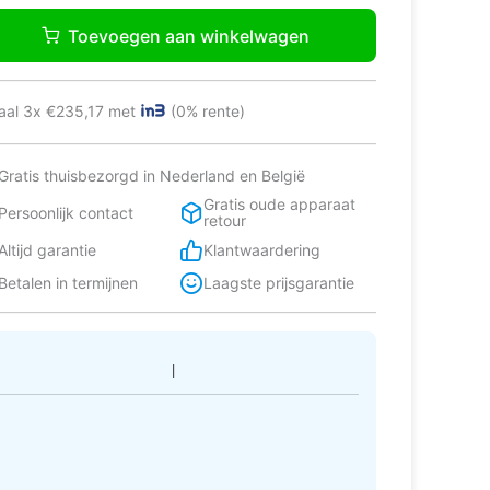
RTAZZONI
821,54.
705,50.
09MODEKX
Toevoegen aan winkelwagen
ouw
n
tal
aal 3x €235,17 met
(0% rente)
Gratis thuisbezorgd in Nederland en België
Gratis oude apparaat
Persoonlijk contact
retour
Altijd garantie
Klantwaardering
Betalen in termijnen
Laagste prijsgarantie