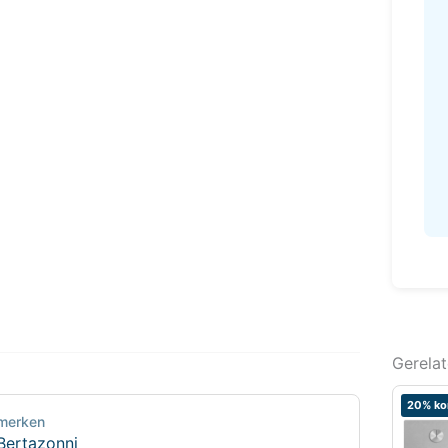
Gerela
20% ko
merken
Bertazonni