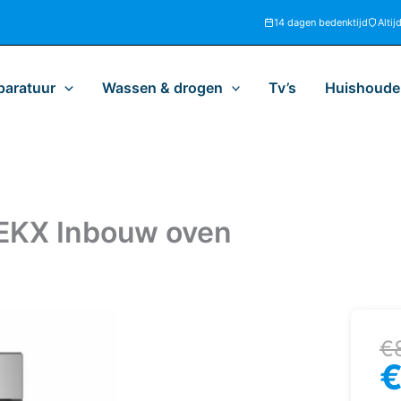
14 dagen bedenktijd
Altij
paratuur
Wassen & drogen
Tv’s
Huishoudel
KX Inbouw oven
Oo
H
€
pr
pr
w
is