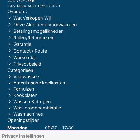
Bank RABOBANK
IBAN: NL94 RABO 0372 6704 23
Over ons
Wat Verkopen Wij
Onze Algemene Voorwaarden
Betalingsmogelijkheden
Ruilen/Retourneren
Garantie
Contact / Route
Werken bij
Privacybeleid
Categorieën
Vaatwassers
Amerikaanse koelkasten
Fornuizen
Kookplaten
Wassen & drogen
Was-droogcombinatie
Wasmachines
Openingstijden
Maandag
09:30 - 17:30
Privacy instellingen
Dinsdag
09:30 - 17:30