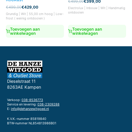
Oorspronkelijke
Huidige
€
499,00
€
399,00
prijs
prijs
Oorspronkelijke
Huidige
€
499,00
€
429,00
Electrolux | Inbouw | Wit | Handmatig
was:
is:
prijs
prijs
ontdooien
Grundig | Wit | 55,00 cm hoog | Low-
€499,00.
€399,00.
was:
is:
frost ( weinig ontdooien )
€499,00.
€429,00.
Toevoegen aan
Toevoegen aan
winkelwagen
winkelwagen
Dieselstraat 11
8263AE Kampen
Verkoop:
038-8536773
Service en levering:
038-2309288
E:
info@dehanzewitgoed.nl
K.V.K.-nummer 85819840
BTW-nummer NL854813986B01