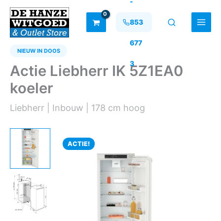
-
Ga
naar
853
de
inhoud
677
NIEUW IN DOOS
3
Actie Liebherr IK 5Z1EA0
koeler
Liebherr | Inbouw | 178 cm hoog
ACTIE!