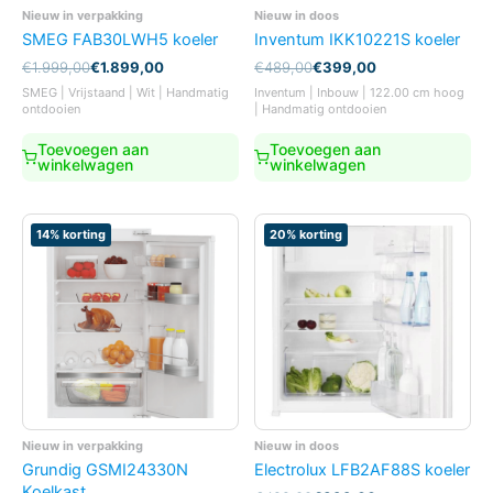
Nieuw in verpakking
Nieuw in doos
SMEG FAB30LWH5 koeler
Inventum IKK10221S koeler
Oorspronkelijke
Huidige
Oorspronkelijke
Huidige
€
1.999,00
€
1.899,00
€
489,00
€
399,00
prijs
prijs
prijs
prijs
SMEG | Vrijstaand | Wit | Handmatig
Inventum | Inbouw | 122.00 cm hoog
was:
is:
was:
is:
ontdooien
| Handmatig ontdooien
€1.999,00.
€1.899,00.
€489,00.
€399,00.
Toevoegen aan
Toevoegen aan
winkelwagen
winkelwagen
14% korting
20% korting
Nieuw in verpakking
Nieuw in doos
Grundig GSMI24330N
Electrolux LFB2AF88S koeler
Koelkast