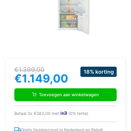
Oorspronkelijke
Huidige
€
1.399,00
18% korting
prijs
prijs
€
1.149,00
was:
is:
€1.399,00.
€1.149,00.
Actie
Liebherr
Toevoegen aan winkelwagen
IK
5Z1EA0
koeler
Betaal 3x €383,00 met
(0% rente)
aantal
Gratis thuisbezorgd in Nederland en België