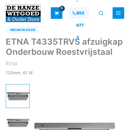
-
Ga
naar
853
de
inhoud
677
NIEUW IN DOOS
3
ETNA T4335TRVS afzuigkap
Onderbouw Roestvrijstaal
Etna
120mm, 61 W