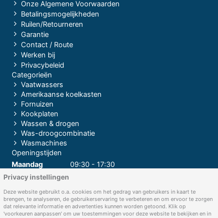
Onze Algemene Voorwaarden
Betalingsmogelijkheden
Ruilen/Retourneren
Garantie
Contact / Route
Werken bij
Privacybeleid
Categorieën
Vaatwassers
Amerikaanse koelkasten
Fornuizen
Kookplaten
Wassen & drogen
Was-droogcombinatie
Wasmachines
Openingstijden
Maandag
09:30 - 17:30
Privacy instellingen
Dinsdag
09:30 - 17:30
Woensdag
09:30 - 17:30
Deze website gebruikt o.a. cookies om het gedrag van gebruikers in kaart te
brengen, te analyseren, de gebruikerservaring te verbeteren en om ervoor te zorgen
Donderdag
09:30 - 17:30
dat relevante informatie en advertenties kunnen worden getoond. Klik op
'voorkeuren aanpassen' om uw toestemmingen voor deze website te bekijken en in