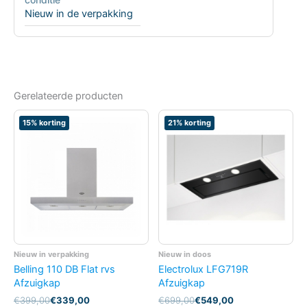
Nieuw in de verpakking
Gerelateerde producten
15% korting
21% korting
Nieuw in verpakking
Nieuw in doos
Belling 110 DB Flat rvs
Electrolux LFG719R
Afzuigkap
Afzuigkap
Oorspronkelijke
Huidige
Oorspronkelijke
Huidige
€
399,00
€
339,00
€
699,00
€
549,00