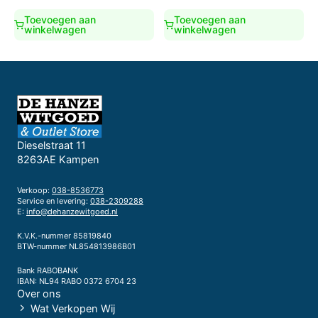
€499,00.
€399,00.
Toevoegen aan
Toevoegen aan
winkelwagen
winkelwagen
Dieselstraat 11
8263AE Kampen
Verkoop:
038-8536773
Service en levering:
038-2309288
E:
info@dehanzewitgoed.nl
K.V.K.-nummer 85819840
BTW-nummer NL854813986B01
Bank RABOBANK
IBAN: NL94 RABO 0372 6704 23
Over ons
Wat Verkopen Wij