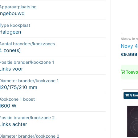
Apparaatplaatsing
Ingebouwd
Type kookplaat
Halogeen
Nieuw in 
Aantal branders/kookzones
Novy 4
4 zone(s)
€
9.999
Positie brander/kookzone 1
Links voor
Toevo
Diameter brander/kookzone 1
120/175/210 mm
10% kor
Kookzone 1 boost
1600 W
Positie brander/kookzone 2
Links achter
Diameter brander/kookzone 2