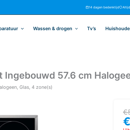
14 dagen bedenktijd
Altij
paratuur
Wassen & drogen
Tv’s
Huishoudel
Ingebouwd 57.6 cm Halogee
logeen, Glas, 4 zone(s)
Oo
H
€
pr
pr
w
is