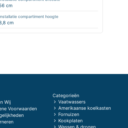
56 cm
Installatie compartiment hoogte
3,8 cm
Categorieën
Vaatwassers
n Wij
Amerikaanse koelkasten
ene Voorwaarden
Fornuizen
gelijkheden
Kookplaten
rneren
Wassen & drogen