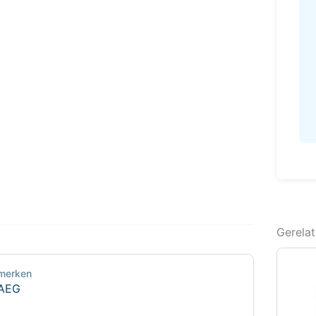
Gerela
merken
AEG