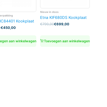
Nieuw in doos
verpakking
Etna KIF680DS Kookplaat
IC84401 Kookplaat
Oorspronkelijke
Huidige
€
799,00
€
699,00
nkelijke
0
€
450,00
prijs
prijs
was:
is:
€799,00.
€699,00.
0.
0.
egen aan winkelwagen
Toevoegen aan winkelwagen