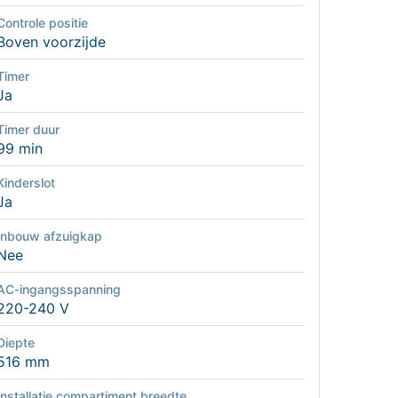
Controle positie
Boven voorzijde
Timer
Ja
Timer duur
99 min
Kinderslot
Ja
Inbouw afzuigkap
Nee
AC-ingangsspanning
220-240 V
Diepte
516 mm
Installatie compartiment breedte