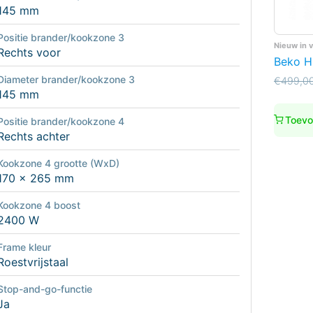
145 mm
Positie brander/kookzone 3
Nieuw in 
Rechts voor
Beko H
Diameter brander/kookzone 3
Oorspro
Huidige
€
499,0
prijs
prijs
145 mm
was:
is:
€499,0
€450,0
Toevo
Positie brander/kookzone 4
Rechts achter
Kookzone 4 grootte (WxD)
170 x 265 mm
Kookzone 4 boost
2400 W
Frame kleur
Roestvrijstaal
Stop-and-go-functie
Ja