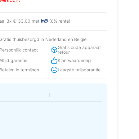
tverkocht
599,00.
399,00.
aal 3x €133,00 met
(0% rente)
Gratis thuisbezorgd in Nederland en België
Gratis oude apparaat
Persoonlijk contact
retour
Altijd garantie
Klantwaardering
Betalen in termijnen
Laagste prijsgarantie