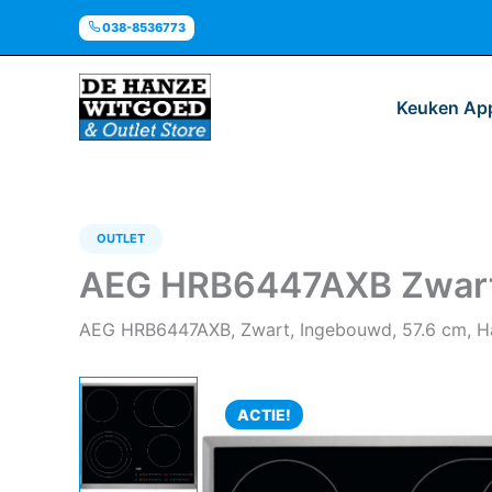
Ga
038-8536773
naar
de
inhoud
Keuken Ap
OUTLET
AEG HRB6447AXB Zwart 
AEG HRB6447AXB, Zwart, Ingebouwd, 57.6 cm, Ha
ACTIE!