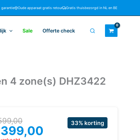
d garantie
Oude apparaat gratis retour
Gratis thuisbezorgd in NL en BE
ijk
Sale
Offerte check
n 4 zone(s) DHZ3422
rspronkelijke
uidige
599,00
33% korting
ijs
ijs
€
399,00
as:
: