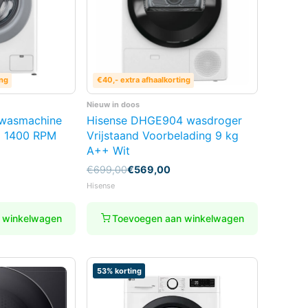
ing
€40,- extra afhaalkorting
Nieuw in doos
wasmachine
Hisense DHGE904 wasdroger
g 1400 RPM
Vrijstaand Voorbelading 9 kg
A++ Wit
Oorspronkelijke
Huidige
€
699,00
€
569,00
prijs
prijs
Hisense
was:
is:
€699,00.
€569,00.
 winkelwagen
Toevoegen aan winkelwagen
53% korting