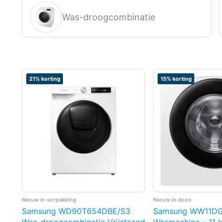
Was-droogcombinatie
21% korting
15% korting
Nieuw in verpakking
Nieuw in doos
Samsung WD90T654DBE/S3
Samsung WW11DG