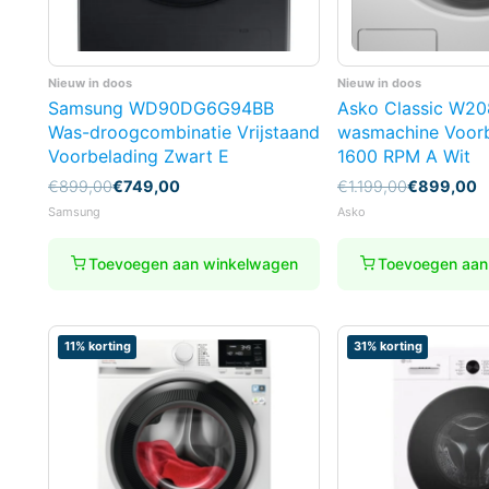
Nieuw in doos
Nieuw in doos
Samsung WD90DG6G94BB
Asko Classic W2
Was-droogcombinatie Vrijstaand
wasmachine Voorb
Voorbelading Zwart E
1600 RPM A Wit
Oorspronkelijke
Huidige
Oorspronkelijke
Huidige
€
899,00
€
749,00
€
1.199,00
€
899,00
prijs
prijs
prijs
prijs
Samsung
Asko
was:
is:
was:
is:
€899,00.
€749,00.
€1.199,00.
€899,00.
Toevoegen aan winkelwagen
Toevoegen aan
11% korting
31% korting