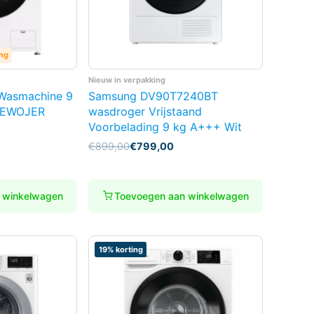
ing
Nieuw in verpakking
Wasmachine 9
Samsung DV90T7240BT
– EWOJER
wasdroger Vrijstaand
Voorbelading 9 kg A+++ Wit
Oorspronkelijke
Huidige
€
899,00
€
799,00
prijs
prijs
was:
is:
€899,00.
€799,00.
 winkelwagen
Toevoegen aan winkelwagen
19% korting