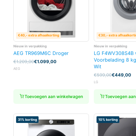
€40,- extra afhaalkorting
€30,- extra afhaalkort
Nieuw in verpakking
Nieuw in verpakking
AEG TR969M6C Droger
LG F4WV308S4B 
Voorbelading 8 k
Oorspronkelijke
Huidige
€
1.209,00
€
1.099,00
Wit
prijs
prijs
AEG
was:
is:
Oorspronkelijke
Huidige
€
599,00
€
449,00
€1.209,00.
€1.099,00.
prijs
prijs
LG
was:
is:
€599,00.
€449,00.
Toevoegen aan winkelwagen
Toevoegen aan
31% korting
10% korting