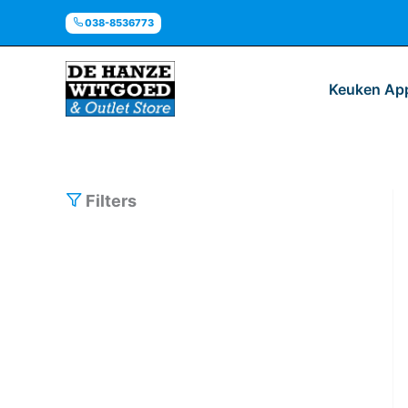
Ga
038-8536773
naar
de
inhoud
Keuken Ap
Filters