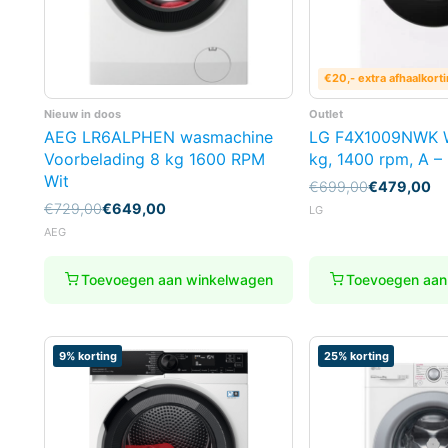
€20,- extra afhaalkort
Nieuw in doos
Outlet
AEG LR6ALPHEN wasmachine
LG F4X1009NWK 
Voorbelading 8 kg 1600 RPM
kg, 1400 rpm, A 
Wit
Oorspronkelijke
Huidige
€
699,00
€
479,00
prijs
prijs
Oorspronkelijke
Huidige
€
729,00
€
649,00
LG
was:
is:
prijs
prijs
AEG
€699,00.
€479,00.
was:
is:
€729,00.
€649,00.
Toevoegen aan winkelwagen
Toevoegen aan
9% korting
25% korting