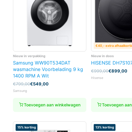
€40,- extra afhaalkort
Nieuw in verpakking
Nieuw in doos
Samsung WW90T534DAT
HISENSE DH7S10
wasmachine Voorbelading 9 kg
Oorspronkelijke
Huidige
€
999,00
€
899,00
1400 RPM A Wit
prijs
prijs
Hisense
was:
is:
Oorspronkelijke
Huidige
€
799,00
€
549,00
€999,00.
€899,00.
prijs
prijs
Samsung
was:
is:
€799,00.
€549,00.
Toevoegen aan winkelwagen
Toevoegen aan
15% korting
13% korting