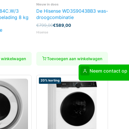
Nieuw in doos
084C.W/3
​De Hisense WD3S9043BB3 was-
elading 8 kg
droogcombinatie
Oorspronkelijke
Huidige
€
799,00
€
589,00
e
prijs
prijs
Hisense
was:
is:
€799,00.
€589,00.
 winkelwagen
Toevoegen aan winkelwagen
Neem contact op
20% korting