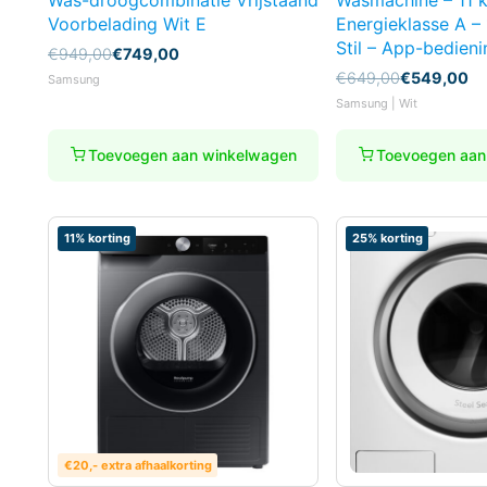
Was-droogcombinatie Vrijstaand
Wasmachine – 11 k
Voorbelading Wit E
Energieklasse A –
Stil – App-bedieni
Oorspronkelijke
Huidige
€
949,00
€
749,00
prijs
prijs
Oorspronkelijke
Huidige
€
649,00
€
549,00
Samsung
was:
is:
prijs
prijs
Samsung | Wit
€949,00.
€749,00.
was:
is:
€649,00.
€549,00.
Toevoegen aan winkelwagen
Toevoegen aan
11% korting
25% korting
€20,- extra afhaalkorting