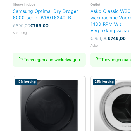
Nieuw in doos
Outlet
Samsung Optimal Dry Droger
Asko Classic W2
6000-serie DV90T6240LB
wasmachine Voorb
1400 RPM Wit
Oorspronkelijke
Huidige
€
899,00
€
799,00
Verpakkingsschad
prijs
prijs
Samsung
was:
is:
Oorspronkelijke
Huidige
€
999,00
€
749,00
€899,00.
€799,00.
prijs
prijs
Asko
was:
is:
€999,00.
€749,00.
Toevoegen aan winkelwagen
Toevoegen aan
17% korting
25% korting