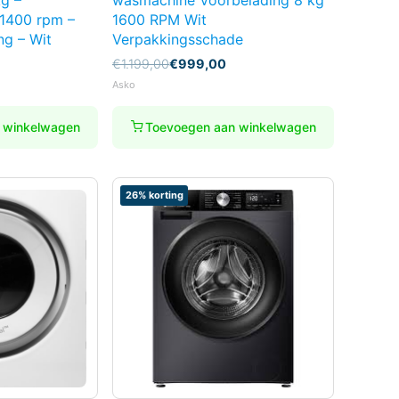
g –
wasmachine Voorbelading 8 kg
 1400 rpm –
1600 RPM Wit
ng – Wit
Verpakkingsschade
Oorspronkelijke
Huidige
€
1.199,00
€
999,00
prijs
prijs
Asko
was:
is:
€1.199,00.
€999,00.
 winkelwagen
Toevoegen aan winkelwagen
26% korting