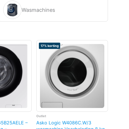
Wasmachines
17% korting
Outlet
5B25AELE –
Asko Logic W4086C.W/3