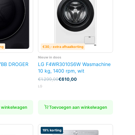
ing
€30,- extra afhaalkorting
Nieuw in doos
7BB DROGER
LG F4WR3010S6W Wasmachine
10 kg, 1400 rpm, wit
Oorspronkelijke
Huidige
€
1.299,00
€
610,00
prijs
prijs
LG
was:
is:
€1.299,00.
€610,00.
 winkelwagen
Toevoegen aan winkelwagen
19% korting