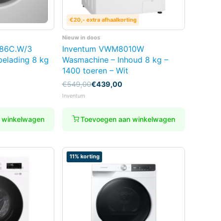
€20,- extra afhaalkorting
Nieuw in doos
086C.W/3
Inventum VWM8010W
elading 8 kg
Wasmachine – Inhoud 8 kg –
1400 toeren – Wit
Oorspronkelijke
Huidige
€
549,00
€
439,00
prijs
prijs
Inventum
was:
is:
€549,00.
€439,00.
 winkelwagen
Toevoegen aan winkelwagen
11% korting