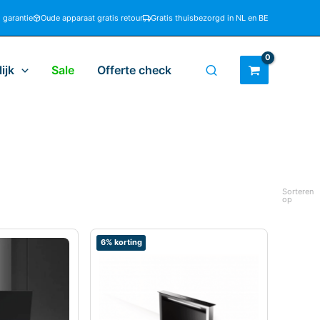
d garantie
Oude apparaat gratis retour
Gratis thuisbezorgd in NL en BE
ijk
Sale
Offerte check
Sorteren
op
6% korting