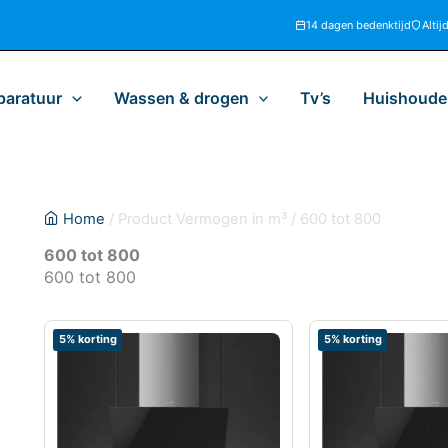
14 dagen bedenktijd
Altij
paratuur
Wassen & drogen
Tv’s
Huishoudel
Home
/ Product Vermogen in m³ / 600 tot 800
600 tot 800
600 tot 800
5% korting
5% korting