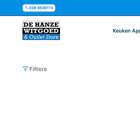
Ga
038-8536773
naar
de
inhoud
Keuken Ap
Filters