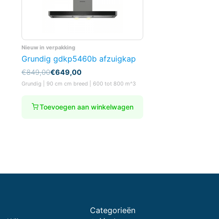
Nieuw in verpakking
Grundig gdkp5460b afzuigkap
Oorspronkelijke
Huidige
€
849,00
€
649,00
prijs
prijs
Grundig | 90 cm cm breed | 600 tot 800 m^3
was:
is:
€849,00.
€649,00.
Toevoegen aan winkelwagen
Categorieën