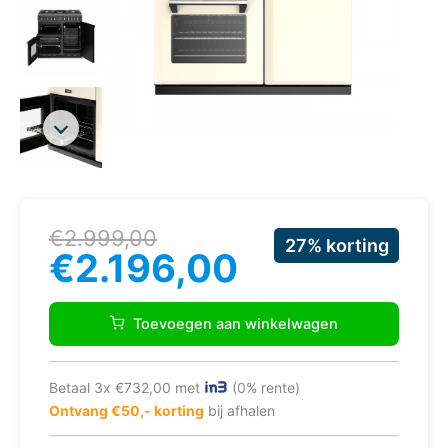
Oorspronkelijke
Huidige
€
2.999,00
27% korting
prijs
prijs
€
2.196,00
was:
is:
€2.999,00.
€2.196,00.
Stoves
Richmond
Toevoegen aan winkelwagen
S900
DF
fornuis
Betaal 3x €732,00 met
(0% rente)
aantal
Ontvang €50,- korting
bij afhalen