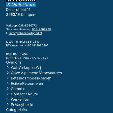
Dieselstraat 11
8263AE Kampen
Verkoop:
038-8536773
Service en levering:
038-2309288
E:
info@dehanzewitgoed.nl
K.V.K.-nummer 85819840
BTW-nummer NL854813986B01
Bank RABOBANK
IBAN: NL94 RABO 0372 6704 23
Over ons
Wat Verkopen Wij
Onze Algemene Voorwaarden
Betalingsmogelijkheden
Ruilen/Retourneren
Garantie
Contact / Route
Werken bij
Privacybeleid
Categorieën