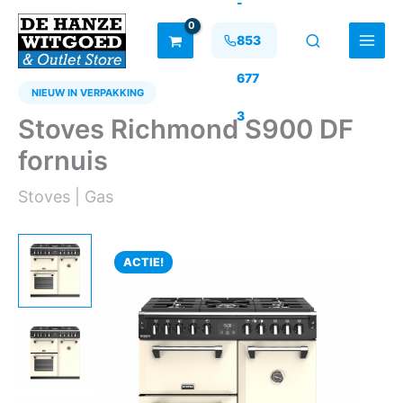
-
Ga
naar
853
de
inhoud
677
NIEUW IN VERPAKKING
3
Stoves Richmond S900 DF
fornuis
Stoves | Gas
ACTIE!