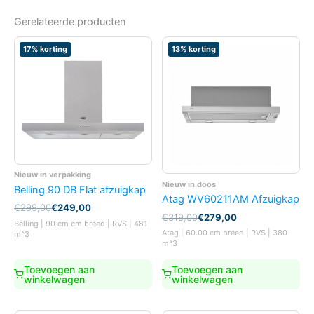
Gerelateerde producten
17% korting
13% korting
Nieuw in verpakking
Nieuw in doos
Belling 90 DB Flat afzuigkap
Atag WV60211AM Afzuigkap
Oorspronkelijke
Huidige
€
299,00
€
249,00
Oorspronkelijke
Huidige
€
319,00
€
279,00
prijs
prijs
Belling | 90 cm cm breed | RVS | 481
prijs
prijs
was:
is:
Atag | 60.00 cm breed | RVS | 380
m^3
was:
is:
€299,00.
€249,00.
m^3
€319,00.
€279,00.
Toevoegen aan
Toevoegen aan
winkelwagen
winkelwagen