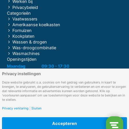
Werken bij
Privacybeleid
Categorieën
Vaatwassers
Amerikaanse koelkasten
Fornuizen
Kookplaten
Wassen & drogen
Was-droogcombinatie
Wasmachines
Openingstijden
Maandag
09:30 - 17:30
Privacy instellingen
Dinsdag
09:30 - 17:30
Woensdag
09:30 - 17:30
Deze website gebruikt o.a. cookies om het gedrag van gebruikers in kaart te
brengen, te analyseren, de gebruikerservaring te verbeteren en om ervoor te zorgen
Donderdag
09:30 - 17:30
dat relevante informatie en advertenties kunnen worden getoond. Klik op
'voorkeuren aanpassen' om uw toestemmingen voor deze website te bekijken en in
Vrijdag
09:30 - 17:30
te stellen.
Zaterdag
09:00 - 17:00
Privacy verklaring
|
Sluiten
Zondag
Gesloten
Accepteren