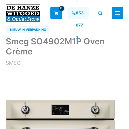
-
Ga
naar
853
de
inhoud
677
NIEUW IN VERPAKKING
3
Smeg SO4902M1P Oven
Crème
SMEG