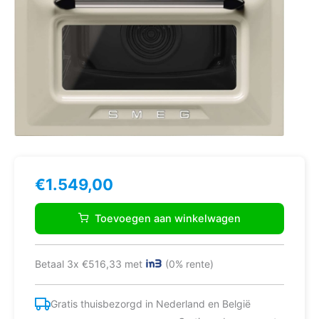
€
1.549,00
Smeg
SO4902M1P
Toevoegen aan winkelwagen
Oven
Crème
aantal
Betaal 3x €516,33 met
(0% rente)
Gratis thuisbezorgd in Nederland en België