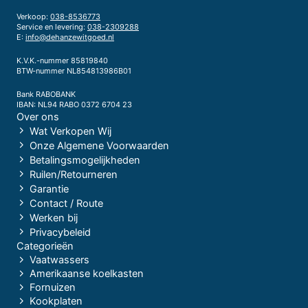
Verkoop:
038-8536773
Service en levering:
038-2309288
E:
info@dehanzewitgoed.nl
K.V.K.-nummer 85819840
BTW-nummer NL854813986B01
Bank RABOBANK
IBAN: NL94 RABO 0372 6704 23
Over ons
Wat Verkopen Wij
Onze Algemene Voorwaarden
Betalingsmogelijkheden
Ruilen/Retourneren
Garantie
Contact / Route
Werken bij
Privacybeleid
Categorieën
Vaatwassers
Amerikaanse koelkasten
Fornuizen
Kookplaten