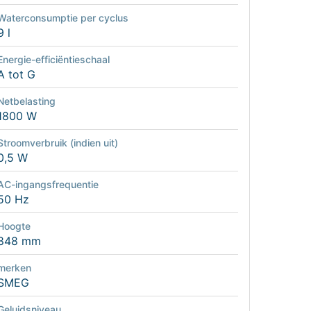
Waterconsumptie per cyclus
9 l
Energie-efficiëntieschaal
A tot G
Netbelasting
1800 W
Stroomverbruik (indien uit)
0,5 W
AC-ingangsfrequentie
50 Hz
Hoogte
848 mm
merken
SMEG
Geluidsniveau