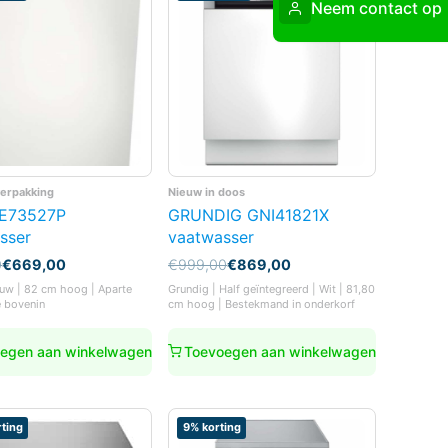
Neem contact op
verpakking
Nieuw in doos
SE73527P
GRUNDIG GNI41821X
sser
vaatwasser
nkelijke
Oorspronkelijke
Huidige
0
€
669,00
€
999,00
€
869,00
prijs
prijs
uw | 82 cm hoog | Aparte
Grundig | Half geïntegreerd | Wit | 81,80
was:
is:
e bovenin
cm hoog | Bestekmand in onderkorf
0.
0.
€999,00.
€869,00.
egen aan winkelwagen
Toevoegen aan winkelwagen
ting
9% korting