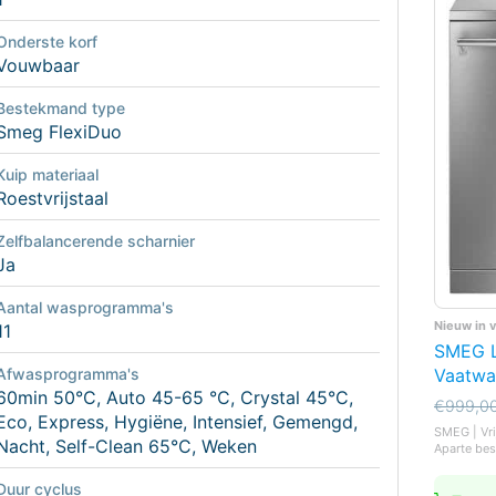
Onderste korf
Vouwbaar
Bestekmand type
Smeg FlexiDuo
Kuip materiaal
Roestvrijstaal
Zelfbalancerende scharnier
Ja
Aantal wasprogramma's
Nieuw in 
11
SMEG 
Vaatwa
Afwasprogramma's
60min 50°C, Auto 45-65 °C, Crystal 45°C,
Oorspro
Huidige
€
999,0
Eco, Express, Hygiëne, Intensief, Gemengd,
prijs
prijs
SMEG | Vri
was:
is:
Nacht, Self-Clean 65°C, Weken
Aparte bes
€999,0
€899,0
Duur cyclus