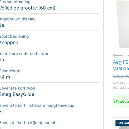
Productafmeting
Volledige grootte (60 cm)
Ingebouwd display
Ja
Soort bediening
Knoppen
Instelbare waterontharder
Nieuw in 
Ja
Aeg F
Vaatwa
Snoerlengte
Oorspro
Huidige
€
799,0
1,4 m
prijs
prijs
AEG | Inbo
was:
is:
besteklad
Bovenste korf type
€799,0
€669,0
Smeg EasyGlide
Toevo
Bovenste korf instelbare hoogteniveaus
3
Bovenste korf rek(ken) aantal
10% kor
1