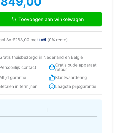
€
849,00
as:
:
eg
929,00.
849,00.
S354CX
Toevoegen aan winkelwagen
twasser
jstaand
verts
aal 3x €283,00 met
(0% rente)
tal
Gratis thuisbezorgd in Nederland en België
Gratis oude apparaat
Persoonlijk contact
retour
Altijd garantie
Klantwaardering
Betalen in termijnen
Laagste prijsgarantie