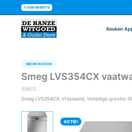
Ga
038-8536773
naar
de
inhoud
Keuken Ap
NIEUW IN DOOS
Smeg LVS354CX vaatwass
SMEG
Smeg LVS354CX, Vrijstaand, Volledige grootte (60
ACTIE!