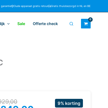
d garantie
Oude apparaat gratis retour
Gratis thuisbezorgd in NL en BE
ijk
Sale
Offerte check
C
rspronkelijke
uidige
929,00
9% korting
ijs
ijs