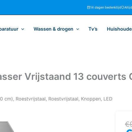
14 dagen bedenktijd
Altij
paratuur
Wassen & drogen
Tv’s
Huishoudel
er Vrijstaand 13 couverts 
 cm), Roestvrijstaal, Roestvrijstaal, Knoppen, LED
Oo
H
€
pr
pr