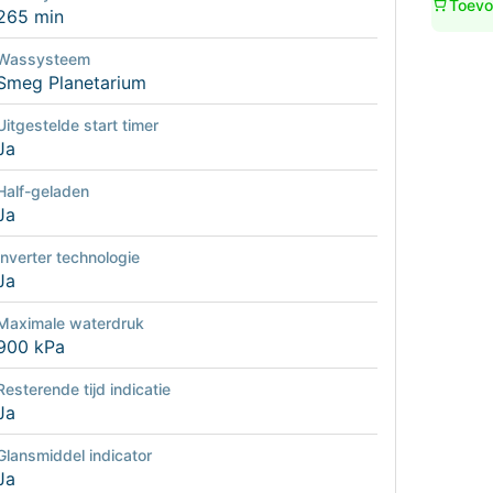
Toevo
265 min
Wassysteem
Smeg Planetarium
Uitgestelde start timer
Ja
Half-geladen
Ja
Inverter technologie
Ja
Maximale waterdruk
900 kPa
Resterende tijd indicatie
Ja
Glansmiddel indicator
Ja