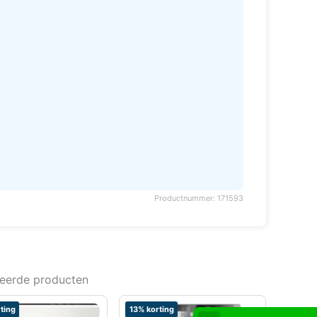
Productnummer: 171593
teerde producten
ting
13% korting