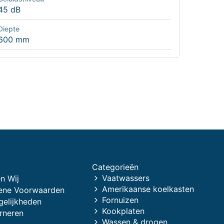
45 dB
Diepte
600 mm
Categorieën
Vaatwassers
n Wij
Amerikaanse koelkasten
ene Voorwaarden
Fornuizen
gelijkheden
Kookplaten
rneren
Wassen & drogen