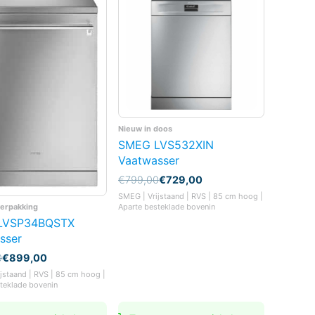
Nieuw in doos
SMEG LVS532XIN
Vaatwasser
Oorspronkelijke
Huidige
€
799,00
€
729,00
prijs
prijs
SMEG | Vrijstaand | RVS | 85 cm hoog |
was:
is:
verpakking
Aparte besteklade bovenin
€799,00.
€729,00.
LVSP34BQSTX
sser
nkelijke
0
€
899,00
jstaand | RVS | 85 cm hoog |
teklade bovenin
0.
0.