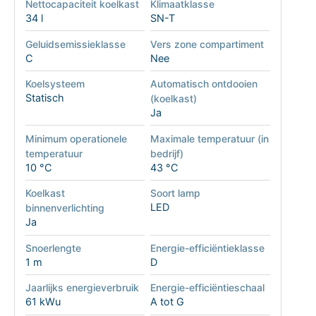
Nettocapaciteit koelkast
Klimaatklasse
34 l
SN-T
Geluidsemissieklasse
Vers zone compartiment
C
Nee
Koelsysteem
Automatisch ontdooien
Statisch
(koelkast)
Ja
Minimum operationele
Maximale temperatuur (in
temperatuur
bedrijf)
10 °C
43 °C
Koelkast
Soort lamp
LED
binnenverlichting
Ja
Snoerlengte
Energie-efficiëntieklasse
1 m
D
Jaarlijks energieverbruik
Energie-efficiëntieschaal
61 kWu
A tot G