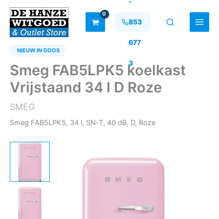
-
Ga
naar
853
de
inhoud
677
NIEUW IN DOOS
3
Smeg FAB5LPK5 koelkast
Vrijstaand 34 l D Roze
SMEG
Smeg FAB5LPK5, 34 l, SN-T, 40 dB, D, Roze