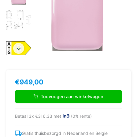
€
949,00
Smeg
FAB5LPK5
Toevoegen aan winkelwagen
koelkast
Vrijstaand
34
Betaal 3x €316,33 met
(0% rente)
l
D
Roze
Gratis thuisbezorgd in Nederland en België
aantal