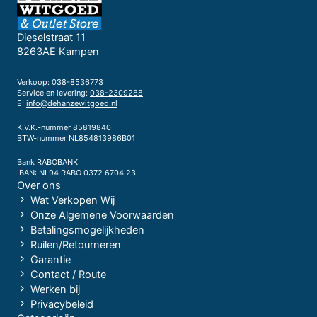
Dieselstraat 11
8263AE Kampen
Verkoop:
038-8536773
Service en levering:
038-2309288
E:
info@dehanzewitgoed.nl
K.V.K.-nummer 85819840
BTW-nummer NL854813986B01
Bank RABOBANK
IBAN: NL94 RABO 0372 6704 23
Over ons
Wat Verkopen Wij
Onze Algemene Voorwaarden
Betalingsmogelijkheden
Ruilen/Retourneren
Garantie
Contact / Route
Werken bij
Privacybeleid