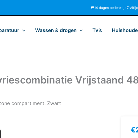
14 dagen bedenktijd
Altij
paratuur
Wassen & drogen
Tv’s
Huishoudel
iescombinatie Vrijstaand 481
 zone compartiment, Zwart
€
Sm