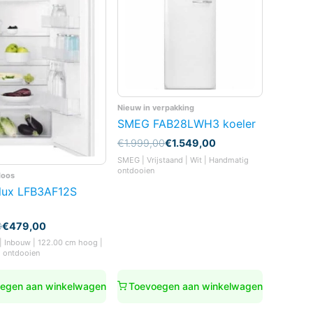
Nieuw in verpakking
SMEG FAB28LWH3 koeler
Oorspronkelijke
Huidige
€
1.999,00
€
1.549,00
prijs
prijs
SMEG | Vrijstaand | Wit | Handmatig
was:
is:
ontdooien
doos
€1.999,00.
€1.549,00.
olux LFB3AF12S
nkelijke
0
€
479,00
 | Inbouw | 122.00 cm hoog |
 ontdooien
0.
0.
egen aan winkelwagen
Toevoegen aan winkelwagen