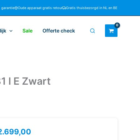
d garantie
Oude apparaat gratis retour
Gratis thuisbezorgd in NL en BE
ijk
Sale
Offerte check
 l E Zwart
2.699,00
eg