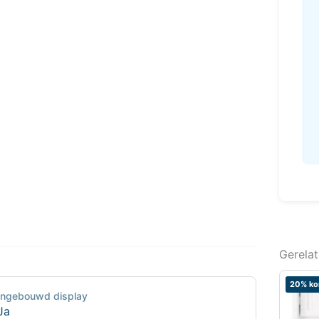
Gerela
20% ko
Ingebouwd display
Ja