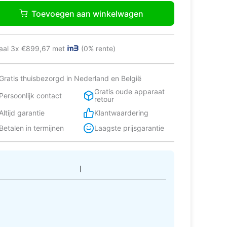
B38RBL5
Toevoegen aan winkelwagen
l-
escombinatie
jstaand
aal 3x €899,67 met
(0% rente)
Gratis thuisbezorgd in Nederland en België
rt
tal
Gratis oude apparaat
Persoonlijk contact
retour
Altijd garantie
Klantwaardering
Betalen in termijnen
Laagste prijsgarantie