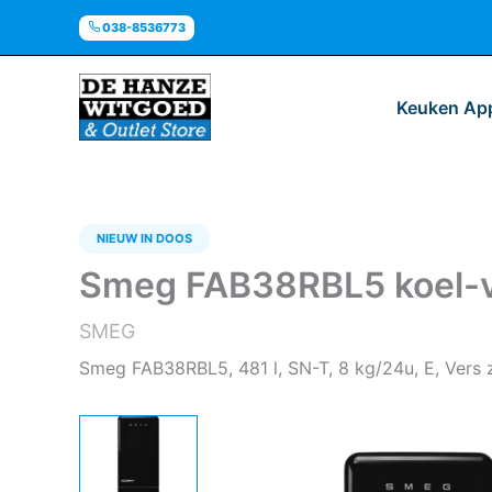
Ga
038-8536773
naar
de
inhoud
Keuken Ap
NIEUW IN DOOS
Smeg FAB38RBL5 koel-vr
SMEG
Smeg FAB38RBL5, 481 l, SN-T, 8 kg/24u, E, Vers