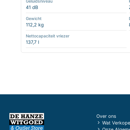
Geluidsniveau
41 dB
Gewicht
112,2 kg
Nettocapaciteit vriezer
137,7 l
Over ons
Wat Verkope
Onze Algem