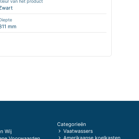
Kleur van het product
Zwart
Diepte
811 mm
Categorieën
Vaatwassers
n Wij
Amerikaanse koelkasten
ene Voorwaarden