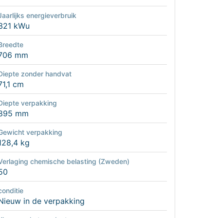
Jaarlijks energieverbruik
321 kWu
Breedte
706 mm
Diepte zonder handvat
71,1 cm
Diepte verpakking
895 mm
Gewicht verpakking
128,4 kg
Verlaging chemische belasting (Zweden)
50
conditie
Nieuw in de verpakking