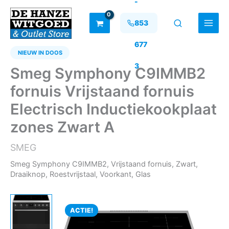
-
Ga
naar
853
de
inhoud
677
NIEUW IN DOOS
3
Smeg Symphony C9IMMB2
fornuis Vrijstaand fornuis
Electrisch Inductiekookplaat
zones Zwart A
SMEG
Smeg Symphony C9IMMB2, Vrijstaand fornuis, Zwart,
Draaiknop, Roestvrijstaal, Voorkant, Glas
ACTIE!