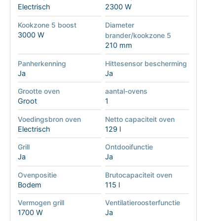
Electrisch
2300 W
Kookzone 5 boost
Diameter
3000 W
brander/kookzone 5
210 mm
Panherkenning
Hittesensor bescherming
Ja
Ja
Grootte oven
aantal-ovens
Groot
1
Voedingsbron oven
Netto capaciteit oven
Electrisch
129 l
Grill
Ontdooifunctie
Ja
Ja
Ovenpositie
Brutocapaciteit oven
Bodem
115 l
Vermogen grill
Ventilatieroosterfunctie
1700 W
Ja