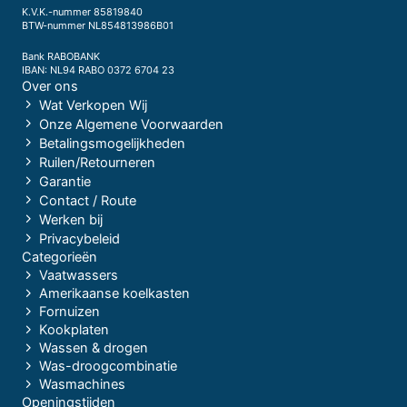
K.V.K.-nummer 85819840
BTW-nummer NL854813986B01
Bank RABOBANK
IBAN: NL94 RABO 0372 6704 23
Over ons
Wat Verkopen Wij
Onze Algemene Voorwaarden
Betalingsmogelijkheden
Ruilen/Retourneren
Garantie
Contact / Route
Werken bij
Privacybeleid
Categorieën
Vaatwassers
Amerikaanse koelkasten
Fornuizen
Kookplaten
Wassen & drogen
Was-droogcombinatie
Wasmachines
Openingstijden