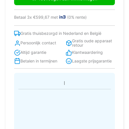
C9IMMB2
fornuis
Vrijstaand
Betaal 3x €599,67 met
(0% rente)
fornuis
Electrisch
Inductiekookplaat
Gratis thuisbezorgd in Nederland en België
zones
Gratis oude apparaat
Zwart
Persoonlijk contact
retour
A
Altijd garantie
Klantwaardering
aantal
Betalen in termijnen
Laagste prijsgarantie