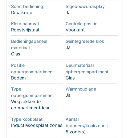
Soort bediening
Ingebouwd display
Draaiknop
Ja
Kleur handvat
Controle positie
Roestvrijstaal
Voorkant
Bedieningspaneel
Geïntegreerde klok
Ja
materiaal
Glas
Positie
Deurmateriaal
opbergcompartiment
opbergcompartiment
Bodem
Glas
Type
Warmhoudlade
Ja
opbergcompartiment
Wegzakkende
compartimentdeur
Type kookplaat
Aantal
Inductiekookplaat zones
branders/kookzones
5 zone(s)