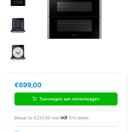
€
699,00
Samsung
NV75N7646RS
Toevoegen aan winkelwagen
75
l
A+
Betaal 3x €233,00 met
(0% rente)
Roestvrijstaal
aantal