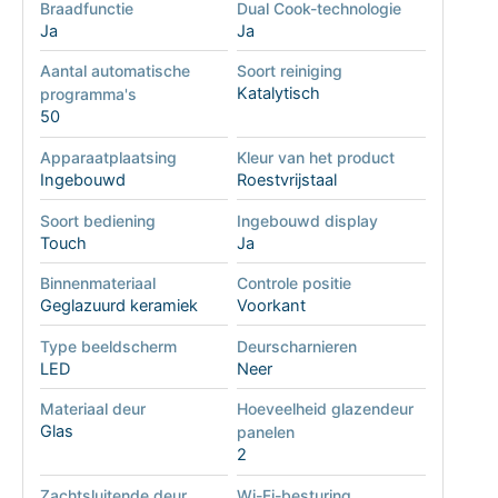
Braadfunctie
Dual Cook-technologie
Ja
Ja
Aantal automatische
Soort reiniging
Katalytisch
programma's
50
Apparaatplaatsing
Kleur van het product
Ingebouwd
Roestvrijstaal
Soort bediening
Ingebouwd display
Touch
Ja
Binnenmateriaal
Controle positie
Geglazuurd keramiek
Voorkant
Type beeldscherm
Deurscharnieren
LED
Neer
Materiaal deur
Hoeveelheid glazendeur
Glas
panelen
2
Zachtsluitende deur
Wi-Fi-besturing