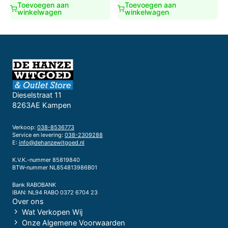
€879,00.
€849,00.
Toevoegen aan
Toevoegen aan
winkelwagen
winkelwagen
Dieselstraat 11
8263AE Kampen
Verkoop:
038-8536773
Service en levering:
038-2309288
E:
info@dehanzewitgoed.nl
K.V.K.-nummer 85819840
BTW-nummer NL854813986B01
Bank RABOBANK
IBAN: NL94 RABO 0372 6704 23
Over ons
Wat Verkopen Wij
Onze Algemene Voorwaarden