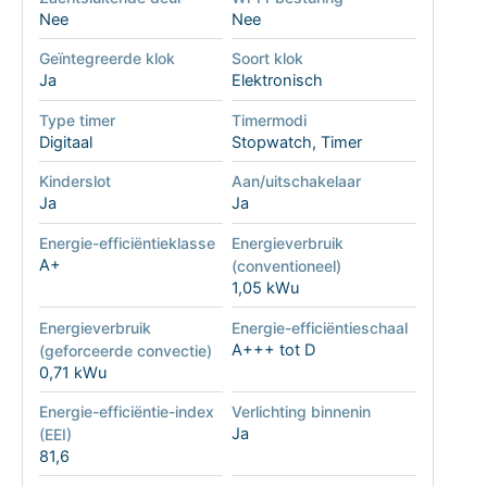
Nee
Nee
Geïntegreerde klok
Soort klok
Ja
Elektronisch
Type timer
Timermodi
Digitaal
Stopwatch, Timer
Kinderslot
Aan/uitschakelaar
Ja
Ja
Energie-efficiëntieklasse
Energieverbruik
A+
(conventioneel)
1,05 kWu
Energieverbruik
Energie-efficiëntieschaal
A+++ tot D
(geforceerde convectie)
0,71 kWu
Energie-efficiëntie-index
Verlichting binnenin
Ja
(EEI)
81,6