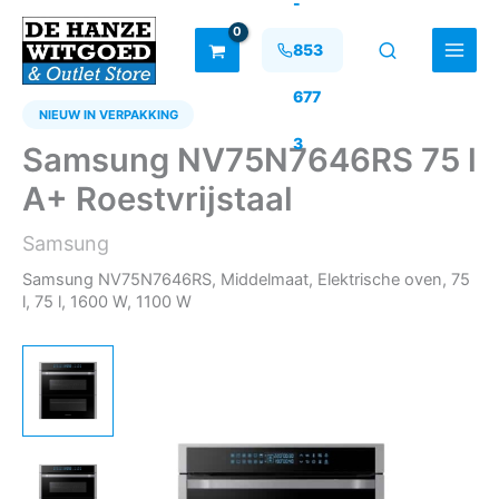
-
Ga
naar
853
de
inhoud
677
NIEUW IN VERPAKKING
3
Samsung NV75N7646RS 75 l
A+ Roestvrijstaal
Samsung
Samsung NV75N7646RS, Middelmaat, Elektrische oven, 75
l, 75 l, 1600 W, 1100 W