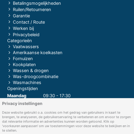
Betalingsmogelijkheden
Ruilen/Retourneren
Garantie
Contact / Route
Werken bij
Privacybeleid
Categorieën
Vaatwassers
Amerikaanse koelkasten
Fornuizen
Kookplaten
Wassen & drogen
Was-droogcombinatie
Wasmachines
Openingstijden
Maandag
09:30 - 17:30
Privacy instellingen
Dinsdag
09:30 - 17:30
Woensdag
09:30 - 17:30
Deze website gebruikt o.a. cookies om het gedrag van gebruikers in kaart te
brengen, te analyseren, de gebruikerservaring te verbeteren en om ervoor te zorgen
Donderdag
09:30 - 17:30
dat relevante informatie en advertenties kunnen worden getoond. Klik op
'voorkeuren aanpassen' om uw toestemmingen voor deze website te bekijken en in
Vrijdag
09:30 - 17:30
te stellen.