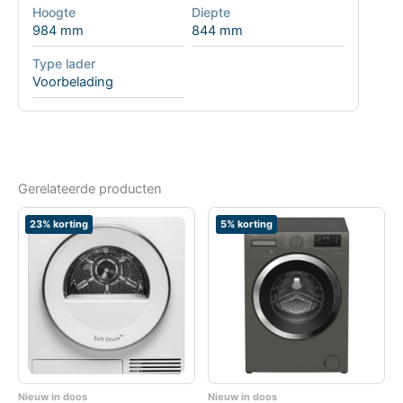
Hoogte
Diepte
984 mm
844 mm
Type lader
Voorbelading
Gerelateerde producten
23% korting
5% korting
Nieuw in doos
Nieuw in doos