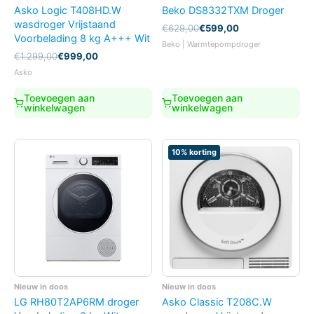
Asko Logic T408HD.W
Beko DS8332TXM Droger
wasdroger Vrijstaand
Oorspronkelijke
Huidige
€
629,00
€
599,00
Voorbelading 8 kg A+++ Wit
prijs
prijs
Beko | Warmtepompdroger
was:
is:
Oorspronkelijke
Huidige
€
1.299,00
€
999,00
€629,00.
€599,00.
prijs
prijs
Asko
was:
is:
€1.299,00.
€999,00.
Toevoegen aan
Toevoegen aan
winkelwagen
winkelwagen
10% korting
Nieuw in doos
Nieuw in doos
LG RH80T2AP6RM droger
Asko Classic T208C.W