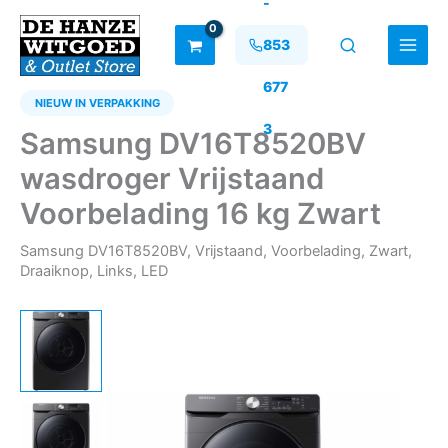
-
Ga
naar
853
de
inhoud
677
NIEUW IN VERPAKKING
3
Samsung DV16T8520BV
wasdroger Vrijstaand
Voorbelading 16 kg Zwart
Samsung DV16T8520BV, Vrijstaand, Voorbelading, Zwart,
Draaiknop, Links, LED