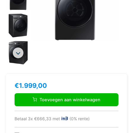
€
1.999,00
Samsung
DV16T8520BV
Toevoegen aan winkelwagen
wasdroger
Vrijstaand
Voorbelading
Betaal 3x €666,33 met
(0% rente)
16
kg
Zwart