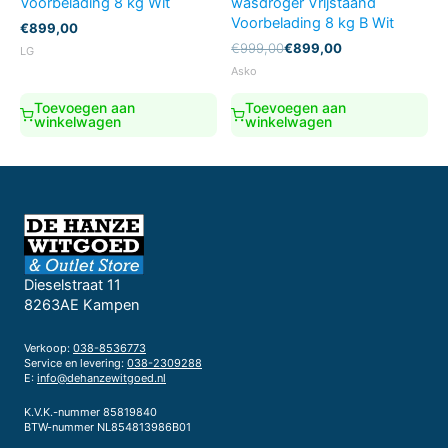
Voorbelading 8 kg Wit
wasdroger Vrijstaand
Voorbelading 8 kg B Wit
€
899,00
Oorspronkelijke
Huidige
€
999,00
€
899,00
LG
prijs
prijs
Asko
was:
is:
€999,00.
€899,00.
Toevoegen aan
Toevoegen aan
winkelwagen
winkelwagen
Dieselstraat 11
8263AE Kampen
Verkoop:
038-8536773
Service en levering:
038-2309288
E:
info@dehanzewitgoed.nl
K.V.K.-nummer 85819840
BTW-nummer NL854813986B01