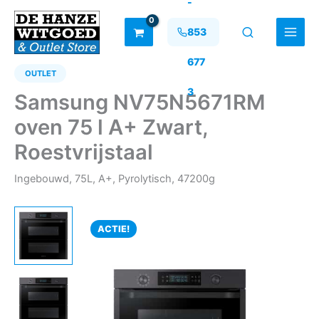
-
Ga
naar
853
de
inhoud
677
OUTLET
3
Samsung NV75N5671RM
oven 75 l A+ Zwart,
Roestvrijstaal
Ingebouwd, 75L, A+, Pyrolytisch, 47200g
ACTIE!