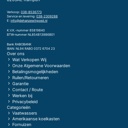
Verkoop:
038-8536773
Service en levering:
038-2309288
E:
info@dehanzewitgoed.nl
K.V.K.-nummer 85819840
BTW-nummer NL854813986B01
Bank RABOBANK
IBAN: NL94 RABO 0372 6704 23
Over ons
Wat Verkopen Wij
Onze Algemene Voorwaarden
Betalingsmogelijkheden
Ruilen/Retourneren
Garantie
Contact / Route
Werken bij
Privacybeleid
Categorieën
Vaatwassers
Amerikaanse koelkasten
Fornuizen