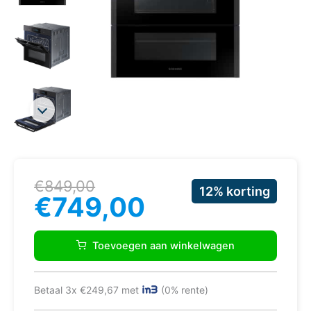
Oorspronkelijke
Huidige
€
849,00
12% korting
prijs
prijs
€
749,00
was:
is:
€849,00.
€749,00.
Samsung
NV75N5671RM
Toevoegen aan winkelwagen
oven
75
l
Betaal 3x €249,67 met
(0% rente)
A+
Zwart,