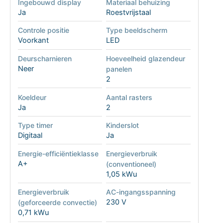
Ingebouwd display
Materiaal behuizing
Ja
Roestvrijstaal
Controle positie
Type beeldscherm
Voorkant
LED
Deurscharnieren
Hoeveelheid glazendeur
Neer
panelen
2
Koeldeur
Aantal rasters
Ja
2
Type timer
Kinderslot
Digitaal
Ja
Energie-efficiëntieklasse
Energieverbruik
A+
(conventioneel)
1,05 kWu
Energieverbruik
AC-ingangsspanning
230 V
(geforceerde convectie)
0,71 kWu