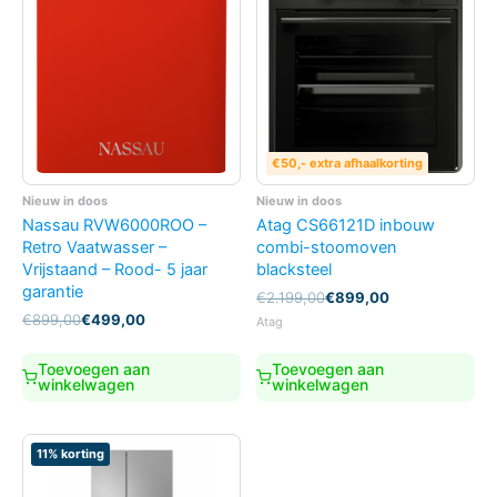
€50,- extra afhaalkorting
Nieuw in doos
Nieuw in doos
Nassau RVW6000ROO –
Atag CS66121D inbouw
Retro Vaatwasser –
combi-stoomoven
Vrijstaand – Rood- 5 jaar
blacksteel
garantie
Oorspronkelijke
Huidige
€
2.199,00
€
899,00
prijs
prijs
Oorspronkelijke
Huidige
€
899,00
€
499,00
Atag
was:
is:
prijs
prijs
€2.199,00.
€899,00.
was:
is:
Toevoegen aan
Toevoegen aan
€899,00.
€499,00.
winkelwagen
winkelwagen
11% korting