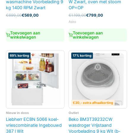
wasmachine Voorbelading 9
W Zwart, oven met stoom
kg 1400 RPM Zwart
OP=OP
Oorspronkelijke
Huidige
Oorspronkelijke
Huidige
€
699,00
€
569,00
€
1.199,00
€
799,00
prijs
prijs
prijs
prijs
Asko
was:
is:
was:
is:
€699,00.
€569,00.
€1.199,00.
€799,00.
Toevoegen aan
Toevoegen aan
winkelwagen
winkelwagen
69% korting
17% korting
€30,- extra afhaalkorting
Nieuw in doos
Outlet
Liebherr ECBN 5066 koel-
Beko BM3T39232CW
vriescombinatie Ingebouwd
wasdroger Vrijstaand
387 l Wit
Voorbelading 9 kg Wit (b-