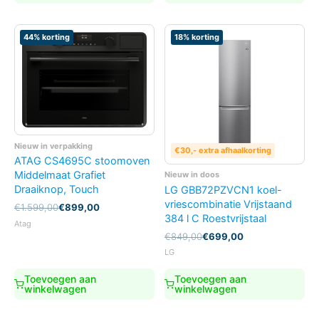
44% korting
18% korting
Nieuw in verpakking
€30,- extra afhaalkorting
ATAG CS4695C stoomoven
Middelmaat Grafiet
Nieuw in doos
Draaiknop, Touch
LG GBB72PZVCN1 koel-
vriescombinatie Vrijstaand
Oorspronkelijke
Huidige
€
1.599,00
€
899,00
384 l C Roestvrijstaal
prijs
prijs
Atag
was:
is:
Oorspronkelijke
Huidige
€
849,00
€
699,00
€1.599,00.
€899,00.
prijs
prijs
LG
was:
is:
€849,00.
€699,00.
Toevoegen aan
Toevoegen aan
winkelwagen
winkelwagen