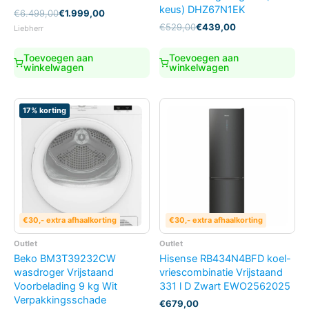
keus) DHZ67N1EK
Oorspronkelijke
Huidige
€
6.499,00
€
1.999,00
prijs
prijs
Oorspronkelijke
Huidige
€
529,00
€
439,00
Liebherr
was:
is:
prijs
prijs
€6.499,00.
€1.999,00.
was:
is:
Toevoegen aan
Toevoegen aan
€529,00.
€439,00.
winkelwagen
winkelwagen
17% korting
€30,- extra afhaalkorting
€30,- extra afhaalkorting
Outlet
Outlet
Beko BM3T39232CW
Hisense RB434N4BFD koel-
wasdroger Vrijstaand
vriescombinatie Vrijstaand
Voorbelading 9 kg Wit
331 l D Zwart EWO2562025
Verpakkingsschade
€
679,00