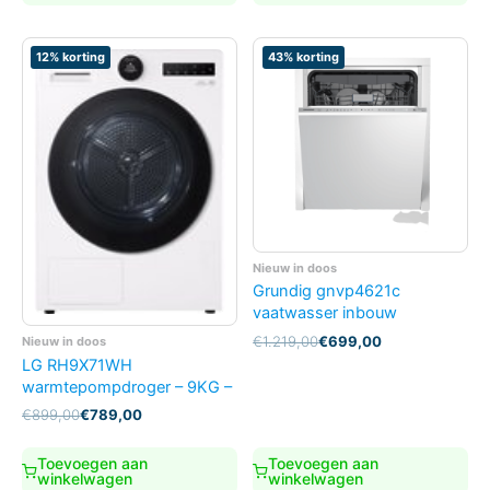
12% korting
43% korting
Nieuw in doos
Grundig gnvp4621c
vaatwasser inbouw
Oorspronkelijke
Huidige
€
1.219,00
€
699,00
Nieuw in doos
prijs
prijs
LG RH9X71WH
was:
is:
warmtepompdroger – 9KG –
€1.219,00.
€699,00.
Oorspronkelijke
Huidige
€
899,00
€
789,00
prijs
prijs
was:
is:
Toevoegen aan
Toevoegen aan
€899,00.
€789,00.
winkelwagen
winkelwagen