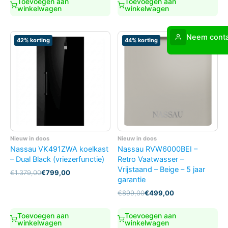
Toevoegen aan
Toevoegen aan
€2.595,00.
€1.795,00.
winkelwagen
winkelwagen
Neem conta
42% korting
44% korting
Nieuw in doos
Nieuw in doos
Nassau VK491ZWA koelkast
Nassau RVW6000BEI –
– Dual Black (vriezerfunctie)
Retro Vaatwasser –
Vrijstaand – Beige – 5 jaar
Oorspronkelijke
Huidige
€
1.379,00
€
799,00
garantie
prijs
prijs
was:
is:
Oorspronkelijke
Huidige
€
899,00
€
499,00
€1.379,00.
€799,00.
prijs
prijs
was:
is:
Toevoegen aan
Toevoegen aan
€899,00.
€499,00.
winkelwagen
winkelwagen