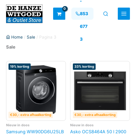
-
Ga
naar
853
de
inhoud
677
Home
/
Sale
/ Pagina 3
3
Sale
19% korting
33% korting
€30,- extra afhaalkorting
€30,- extra afhaalkorting
Nieuw in doos
Nieuw in doos
Samsung WW90DG6U25LB
Asko OCS8464A 50 l 2900