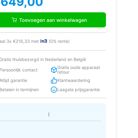
€
649,00
as:
:
msung
749,00.
649,00.
38T602DSA/EF
Toevoegen aan winkelwagen
l-
escombinatie
jstaand
aal 3x €216,33 met
(0% rente)
stvrijstaal
tal
Gratis thuisbezorgd in Nederland en België
Gratis oude apparaat
Persoonlijk contact
retour
Altijd garantie
Klantwaardering
Betalen in termijnen
Laagste prijsgarantie