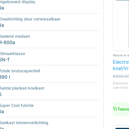
Ingebouwd display
Ja
Draairichting deur verwisselbaar
Ja
Koelend medium
R-600a
Klimaatklasse
Nieuw in 
SN-T
Electr
koel/Vr
Totale brutocapaciteit
Oorspro
Huidige
€
699,0
390 l
prijs
prijs
Electrolux
was:
is:
Low-frost 
Aantal planken koelkast
€699,0
€549,0
5
Super Cool functie
Toevo
Ja
Koelkast binnenverlichting
Ja