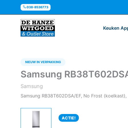
Ga
038-8536773
naar
de
inhoud
Keuken Ap
NIEUW IN VERPAKKING
Samsung RB38T602DSA/EF
Samsung
Samsung RB38T602DSA/EF, No Frost (koelkast), SN
ACTIE!