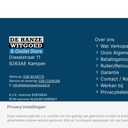
Over ons
Wat Verkope
Onze Algem
Dieselstraat 11
Betalingsmo
8263AE Kampen
Ruilen/Retou
Garantie
Verkoop:
038-8536773
Contact / R
Service en levering:
038-2309288
Werken bij
E:
info@dehanzewitgoed.nl
Privacybelei
K.V.K.-nummer 85819840
BTW-nummer NL854813986B01
Privacy instellingen
Bank RABOBANK
IBAN: NL94 RABO 0372 6704 23
Deze website gebruikt o.a. cookies om het gedrag van gebruikers in kaart te breng
advertenties kunnen worden getoond. Klik op 'voorkeuren aanpassen' om uw toeste