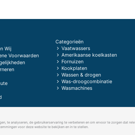
Categorieën
Vaatwassers
n Wij
Amerikaanse koelkasten
ene Voorwaarden
Fornuizen
gelijkheden
Kookplaten
rneren
Wassen & drogen
Was-droogcombinatie
oute
Wasmachines
d
en, te analyseren, de gebruikerservaring te verbeteren en om ervoor te zorgen dat rele
mmingen voor deze website te bekijken en in te stellen.