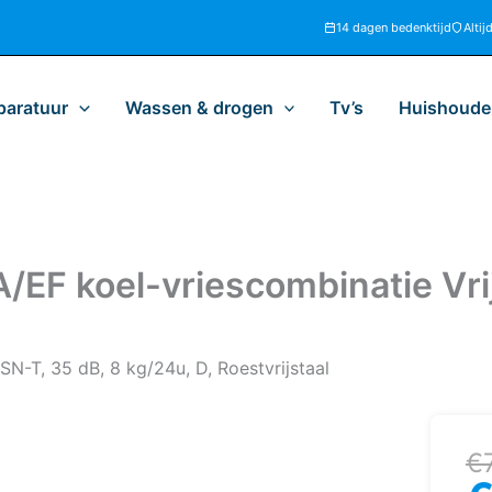
14 dagen bedenktijd
Altij
paratuur
Wassen & drogen
Tv’s
Huishoudel
 koel-vriescombinatie Vrijs
-T, 35 dB, 8 kg/24u, D, Roestvrijstaal
Oo
H
€
pr
pr