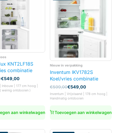
doos
olux KNT2LF18S
Nieuw in verpakking
ies combinatie
Inventum IKV1782S
Koel/vries combinatie
nkelijke
0
€
549,00
 | Inbouw | 177 cm hoog |
Oorspronkelijke
Huidige
€
599,00
€
549,00
( weinig ontdooien )
prijs
prijs
0.
0.
Inventum | Vrijstaand | 178 cm hoog |
was:
is:
Handmatig ontdooien
€599,00.
€549,00.
egen aan winkelwagen
Toevoegen aan winkelwagen