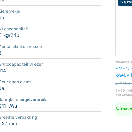
12% kor
Eierenrekje
Ja
Vriescapaciteit
8 kg/24u
Aantal planken vriezer
3
Nieuw in 
Brutocapaciteit vriezer
SMEG 
114 l
koel/vr
Deur open alarm
Oorspro
Huidige
€
2.499
Ja
prijs
prijs
SMEG | Vri
was:
is:
niet ontdo
€2.499,
€2.199,
Jaarlijks energieverbruik
211 kWu
Toevo
Breedte verpakking
637 mm