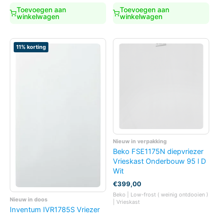
€1.039,00.
€839,00.
Toevoegen aan
Toevoegen aan
winkelwagen
winkelwagen
11% korting
Nieuw in verpakking
Beko FSE1175N diepvriezer
Vrieskast Onderbouw 95 l D
Wit
€
399,00
Beko | Low-frost ( weinig ontdooien )
Nieuw in doos
| Vrieskast
Inventum IVR1785S Vriezer