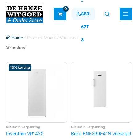
-
Ga
naar
853
de
inhoud
677
Home
/ Product Model / Vrieskast
3
Vrieskast
10% korting
Nieuw in verpakking
Nieuw in verpakking
Inventum VR1420
Beko FNE290E41N vrieskast