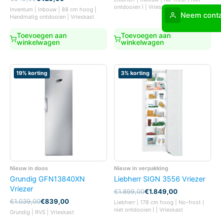
was:
is:
prijs
prijs
ontdooien ) | Vrieskast
Inventum | Inbouw | 88 cm hoog |
€1.999,00.
€1.949,00.
was:
is:
Neem conta
Handmatig ontdooien | Vrieskast
€549,00.
€429,00.
Toevoegen aan
Toevoegen aan
winkelwagen
winkelwagen
19% korting
3% korting
Nieuw in doos
Nieuw in verpakking
Grundig GFN13840XN
Liebherr SIGN 3556 Vriezer
Vriezer
Oorspronkelijke
Huidige
€
1.899,00
€
1.849,00
prijs
prijs
Oorspronkelijke
Huidige
€
1.039,00
€
839,00
Liebherr | 178 cm hoog | No-frost (
was:
is:
prijs
prijs
niet ontdooien ) | Vrieskast
Grundig | RVS | Vrieskast
€1.899,00.
€1.849,00.
was:
is: