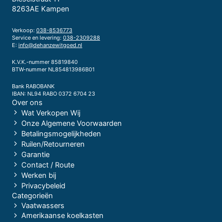
8263AE Kampen
Verkoop:
038-8536773
Service en levering:
038-2309288
E:
info@dehanzewitgoed.nl
K.V.K.-nummer 85819840
BTW-nummer NL854813986B01
Bank RABOBANK
IBAN: NL94 RABO 0372 6704 23
Over ons
Wat Verkopen Wij
Onze Algemene Voorwaarden
Betalingsmogelijkheden
Ruilen/Retourneren
Garantie
Contact / Route
Werken bij
Privacybeleid
Categorieën
Vaatwassers
Amerikaanse koelkasten