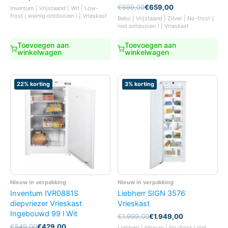
Oorspronkelijke
Huidige
€
699,00
€
659,00
Inventum | Vrijstaand | Wit | Low-
prijs
prijs
frost ( weinig ontdooien ) | Vrieskast
Beko | Vrijstaand | Zilver | No-frost (
was:
is:
niet ontdooien ) | Vrieskast
€699,00.
€659,00.
Toevoegen aan
Toevoegen aan
winkelwagen
winkelwagen
22% korting
3% korting
Nieuw in verpakking
Nieuw in verpakking
Inventum IVR0881S
Liebherr SIGN 3576
diepvriezer Vrieskast
Vrieskast
Ingebouwd 99 l Wit
Oorspronkelijke
Huidige
€
1.999,00
€
1.949,00
prijs
prijs
Oorspronkelijke
Huidige
€
549,00
€
429,00
Liebherr | Inbouw | No-frost ( niet