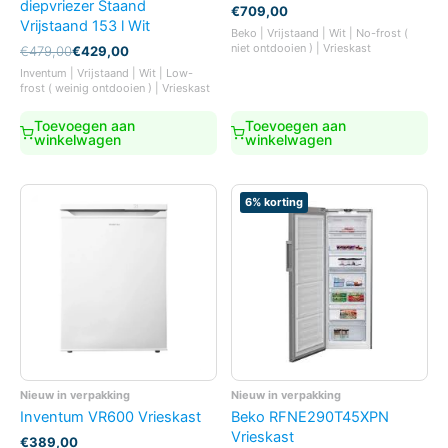
diepvriezer Staand
€
709,00
Vrijstaand 153 l Wit
Beko | Vrijstaand | Wit | No-frost (
niet ontdooien ) | Vrieskast
Oorspronkelijke
Huidige
€
479,00
€
429,00
prijs
prijs
Inventum | Vrijstaand | Wit | Low-
was:
is:
frost ( weinig ontdooien ) | Vrieskast
€479,00.
€429,00.
Toevoegen aan
Toevoegen aan
winkelwagen
winkelwagen
6% korting
Nieuw in verpakking
Nieuw in verpakking
Inventum VR600 Vrieskast
Beko RFNE290T45XPN
Vrieskast
€
389,00