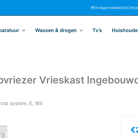
14 dagen bedenktijd
Altij
paratuur
Wassen & drogen
Tv’s
Huishoudel
pvriezer Vrieskast Ingebouwd 
rost system, E, Wit
€
Lie