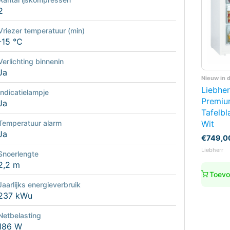
2
Vriezer temperatuur (min)
-15 °C
Verlichting binnenin
Ja
Nieuw in 
Liebhe
Indicatielampje
Premiu
Ja
Tafelbl
Wit
Temperatuur alarm
Ja
€
749,0
Liebherr
Snoerlengte
2,2 m
Toevo
Jaarlijks energieverbruik
237 kWu
Netbelasting
186 W