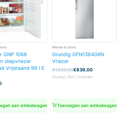
doos
Nieuw in doos
rr GNP 1066
Grundig GFN13840XN
m diepvriezer
Vriezer
ad Vrijstaand 99 l E
Oorspronkelijke
Huidige
€
1.039,00
€
839,00
prijs
prijs
Grundig | RVS | Vrieskast
was:
is:
0
€1.039,00.
€839,00.
egen aan winkelwagen
Toevoegen aan winkelwagen