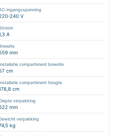
AC-ingangsspanning
220-240 V
Stroom
1,3 A
Breedte
559 mm
Installatie compartiment breedte
57 cm
Installatie compartiment hoogte
178,8 cm
Diepte verpakking
622 mm
Gewicht verpakking
74,5 kg