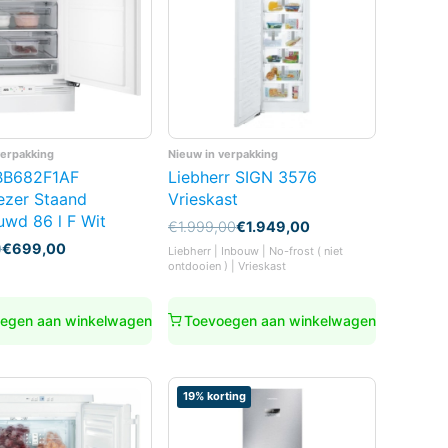
verpakking
Nieuw in verpakking
BB682F1AF
Liebherr SIGN 3576
ezer Staand
Vrieskast
uwd 86 l F Wit
Oorspronkelijke
Huidige
€
1.999,00
€
1.949,00
prijs
prijs
nkelijke
0
€
699,00
Liebherr | Inbouw | No-frost ( niet
was:
is:
ontdooien ) | Vrieskast
€1.999,00.
€1.949,00.
0.
0.
egen aan winkelwagen
Toevoegen aan winkelwagen
19% korting