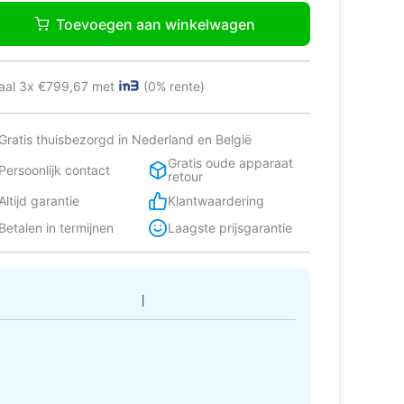
Ne
Toevoegen aan winkelwagen
8
pvriezer
eskast
ebouwd
aal 3x €799,67 met
(0% rente)
Gratis thuisbezorgd in Nederland en België
Gratis oude apparaat
Persoonlijk contact
tal
retour
Altijd garantie
Klantwaardering
Betalen in termijnen
Laagste prijsgarantie