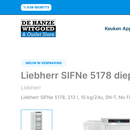
Ga
038-8536773
naar
de
inhoud
Keuken Ap
NIEUW IN VERPAKKING
Liebherr SIFNe 5178 die
Liebherr
Liebherr SIFNe 5178, 213 l, 10 kg/24u, SN-T, No F