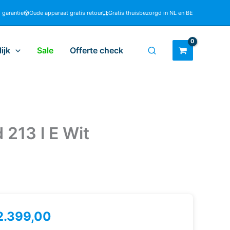
d garantie
Oude apparaat gratis retour
Gratis thuisbezorgd in NL en BE
ijk
Sale
Offerte check
213 l E Wit
2.399,00
bherr