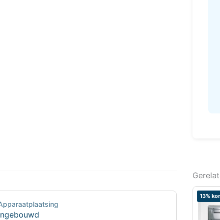
Gerela
13% kor
Apparaatplaatsing
Ingebouwd