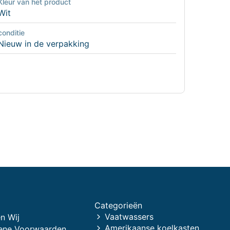
Kleur van het product
Wit
conditie
Nieuw in de verpakking
Categorieën
Vaatwassers
n Wij
Amerikaanse koelkasten
ene Voorwaarden