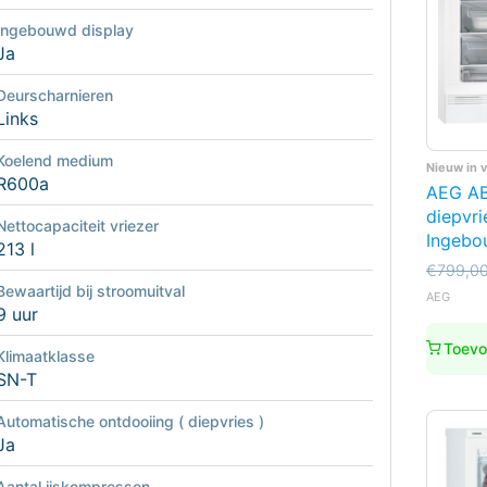
Ingebouwd display
Ja
Deurscharnieren
Links
Koelend medium
Nieuw in 
R600a
AEG A
diepvri
Nettocapaciteit vriezer
Ingebo
213 l
Oorspro
Huidige
€
799,0
prijs
prijs
Bewaartijd bij stroomuitval
AEG
was:
is:
9 uur
€799,0
€699,0
Toevo
Klimaatklasse
SN-T
Automatische ontdooiing ( diepvries )
Ja
Aantal ijskompressen