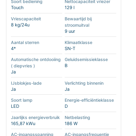
Soort bediening
Nettocapaciteit vriezer
Touch
129 l
Vriescapaciteit
Bewaartijd bij
8 kg/24u
stroomuitval
9 uur
Aantal sterren
Klimaatklasse
4*
SN-T
Automatische ontdooiing
Geluidsemissieklasse
B
( diepvries )
Ja
IJsblokjes-lade
Verlichting binnenin
Ja
Ja
Soort lamp
Energie-efficiëntieklasse
LED
D
Jaarlijks energieverbruik
Netbelasting
165,87 kWu
186 W
AC-ingangsspanning
AC-ingangsfrequentie