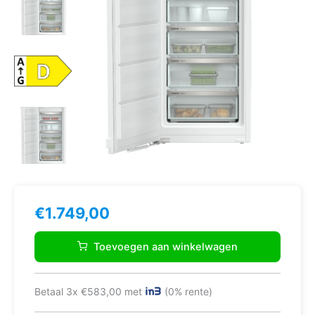
€
1.749,00
Liebherr
SIFNd
Toevoegen aan winkelwagen
4155
diepvriezer
Vrieskast
Betaal 3x €583,00 met
(0% rente)
Ingebouwd
129