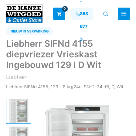
-
Ga
naar
853
de
inhoud
677
NIEUW IN VERPAKKING
3
Liebherr SIFNd 4155
diepvriezer Vrieskast
Ingebouwd 129 l D Wit
Liebherr
Liebherr SIFNd 4155, 129 l, 8 kg/24u, SN-T, 34 dB, D, Wit