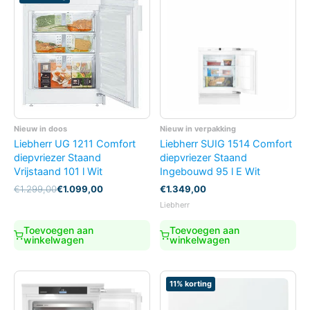
Nieuw in doos
Nieuw in verpakking
Liebherr UG 1211 Comfort
Liebherr SUIG 1514 Comfort
diepvriezer Staand
diepvriezer Staand
Vrijstaand 101 l Wit
Ingebouwd 95 l E Wit
Oorspronkelijke
Huidige
€
1.299,00
€
1.099,00
€
1.349,00
prijs
prijs
Liebherr
was:
is:
€1.299,00.
€1.099,00.
Toevoegen aan
Toevoegen aan
winkelwagen
winkelwagen
11% korting