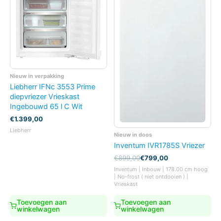
Nieuw in verpakking
Liebherr IFNc 3553 Prime
diepvriezer Vrieskast
Ingebouwd 65 l C Wit
€
1.399,00
Liebherr
Nieuw in doos
Inventum IVR1785S Vriezer
Oorspronkelijke
Huidige
€
899,00
€
799,00
prijs
prijs
Inventum | Inbouw | 178.00 cm hoog
was:
is:
| No-frost ( niet ontdooien ) |
€899,00.
€799,00.
Vrieskast
Toevoegen aan
Toevoegen aan
winkelwagen
winkelwagen