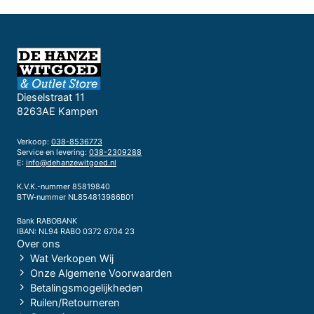
Dieselstraat 11
8263AE Kampen
Verkoop:
038-8536773
Service en levering:
038-2309288
E:
info@dehanzewitgoed.nl
K.V.K.-nummer 85819840
BTW-nummer NL854813986B01
Bank RABOBANK
IBAN: NL94 RABO 0372 6704 23
Over ons
Wat Verkopen Wij
Onze Algemene Voorwaarden
Betalingsmogelijkheden
Ruilen/Retourneren